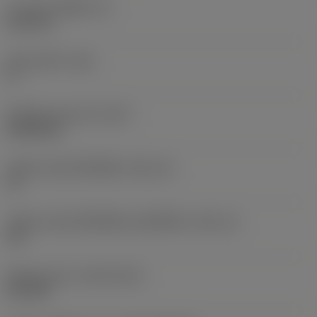
ความหนาเม็ดมีด
(S)
6.35 mm
มุมหลบหลัก
(AN)
0 °
น้ำหนักของอุปกรณ์
(WT)
0.0262 kg
รหัสขนาดช่องใส่เม็ดมีด
(SSC_M)
19
รหัสขนาดช่องใส่เม็ดมีดแบบอิมพีเรียล
(SSC_N)
3/4
Release date
(ValFrom20)
2/11/92