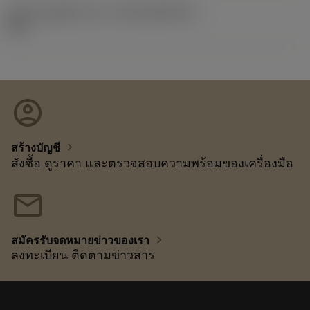
รหัสของชุดที่ออกแล้ว
(RELEASEPACK)
92.3
account_circle
chevron_right
สร้างบัญชี
สั่งซื้อ ดูราคา และตรวจสอบความพร้อมของเครื่องมือ
mail
chevron_right
สมัครรับจดหมายข่าวของเรา
ลงทะเบียน ติดตามข่าวสาร