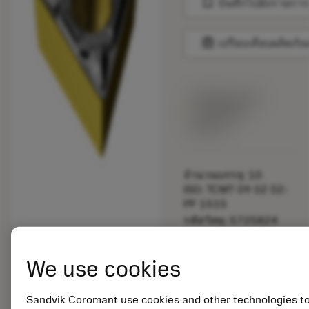
bookmark
บันทึกไปยังรายการ
balance
เปรียบเทียบผลิตภัณ
พร้อมจําหน่าย
ภายในหนึ่ง
สัปดาห์
จำนวนบรรจุ: 10
ISO: TCMT 09 02 02-
PF 1515
รหัสวัสดุ: 5725824
EAN: 10621144
ANSI: CNMM 644-HR
We use cookies
235
การเป็น
deployed_code
ตัวแทน
แสดงโมเดล 3 มิติ
Sandvik Coromant use cookies and other technologies t
remove
add
ทั่วไป
shopping_cart
เพิ่มล