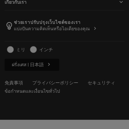
keyboard_arrow_down
เกี่ยวกับเรา
注文
計算ツールとアプリ
サンドビック・コロマントについて
戻る
カタログおよびハンドブック
Manufacturing Wellness
注文を追跡する
ช่วยเราปรับปรุงเว็บไซต์ของเรา
emoji_objects
chevron_right
แบ่งปันความคิดเห็นหรือไอเดียของคุณ
経歴
見積もりを作成する
サステナブルな事業
記事
ミリ
インチ
プレス用
chevron_right
ฝรั่งเศส | 日本語
免責事項
プライバシーポリシー
セキュリティ
ข้อกำหนดและเงื่อนไขทั่วไป