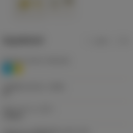
ข้อมูลผลิตภัณฑ์
เมตริก
นิ้ว
Workpiece material
(TMC1ISO)
P
M
รหัสผู้ผลิตร่องหักเศษ
(CBMD)
HR
ชนิดการทำงาน
(CTPT)
roughing
รหัสรูปแบบการติดตั้งเม็ดมีด (เมตริก)
(IFS)