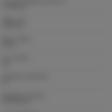
ความยาวประสิทธิผลของคมตัด
(LE)
17.7439 mm
รัศมีมุม
(RE)
1.5875 mm
ทิศทาง
(HAND)
Neutral
เกรด
(GRADE)
235
วัสดุเม็ดมีด
(SUBSTRATE)
HC
ชั้นเคลือบผิว
(COATING)
CVD TiCN+TiN