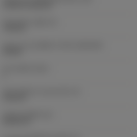
Cylindrical fixing hole
เส้นผ่าศูนย์กลางรูยึด
(D1)
7.925 mm
รูปทรงและขนาดเม็ดมีด
(CUTINT_SIZESHAPE)
CN1906
จำนวนคมตัด
(CEDC)
2
เส้นผ่านศูนย์กลางวงกลมแนบใน
(IC)
19.05 mm
รหัสรูปทรงเม็ดมีด
(SC)
Rhombic 80