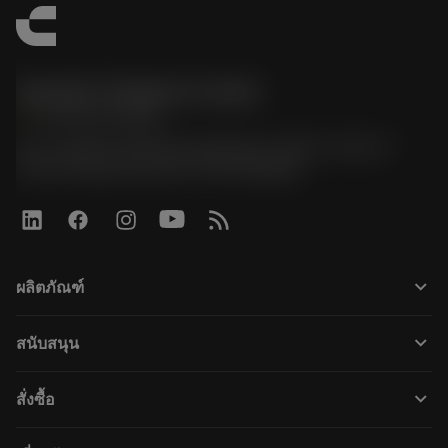
Sandvik Thailand Limited
phone
+66 2 016 2120
51, JL Tower, 19th Floor, Room No. 1904-6, Rama 9
Road, Kwaeng Huamark, Khet Bangkapi
keyboard_arrow_down
ผลิตภัณฑ์
すべてのツール
keyboard_arrow_down
สนับสนุน
すべてのソフトウェア
カスタマーサービス
リサイクル
keyboard_arrow_down
สั่งซื้อ
販売店および専門家
再生処理
購入方法
ガイドとチュートリアル
テーラーメード