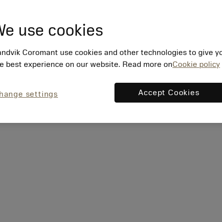
e use cookies
ndvik Coromant use cookies and other technologies to give y
e best experience on our website. Read more on
Cookie policy
Accept Cookies
hange settings