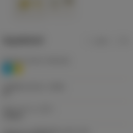
ข้อมูลผลิตภัณฑ์
เมตริก
นิ้ว
Workpiece material
(TMC1ISO)
P
M
รหัสผู้ผลิตร่องหักเศษ
(CBMD)
HR
ชนิดการทำงาน
(CTPT)
roughing
รหัสรูปแบบการติดตั้งเม็ดมีด (เมตริก)
(IFS)