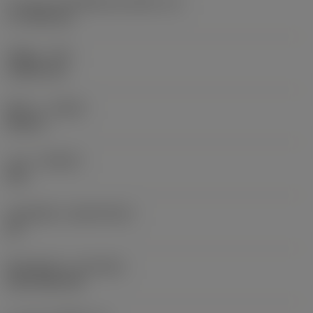
ความยาวประสิทธิผลของคมตัด
(LE)
17.7439 mm
รัศมีมุม
(RE)
1.5875 mm
ทิศทาง
(HAND)
Neutral
เกรด
(GRADE)
235
วัสดุเม็ดมีด
(SUBSTRATE)
HC
ชั้นเคลือบผิว
(COATING)
CVD TiCN+TiN