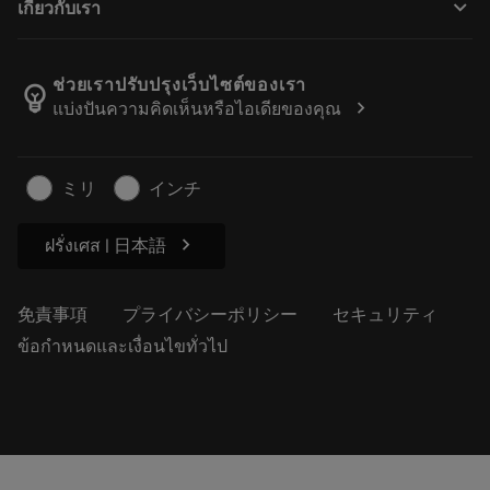
keyboard_arrow_down
เกี่ยวกับเรา
注文
計算ツールとアプリ
サンドビック・コロマントについて
戻る
カタログおよびハンドブック
Manufacturing Wellness
注文を追跡する
ช่วยเราปรับปรุงเว็บไซต์ของเรา
emoji_objects
chevron_right
แบ่งปันความคิดเห็นหรือไอเดียของคุณ
経歴
見積もりを作成する
サステナブルな事業
記事
ミリ
インチ
プレス用
chevron_right
ฝรั่งเศส | 日本語
免責事項
プライバシーポリシー
セキュリティ
ข้อกำหนดและเงื่อนไขทั่วไป