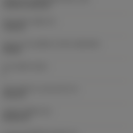
Cylindrical fixing hole
เส้นผ่าศูนย์กลางรูยึด
(D1)
7.925 mm
รูปทรงและขนาดเม็ดมีด
(CUTINT_SIZESHAPE)
CN1906
จำนวนคมตัด
(CEDC)
2
เส้นผ่านศูนย์กลางวงกลมแนบใน
(IC)
19.05 mm
รหัสรูปทรงเม็ดมีด
(SC)
Rhombic 80