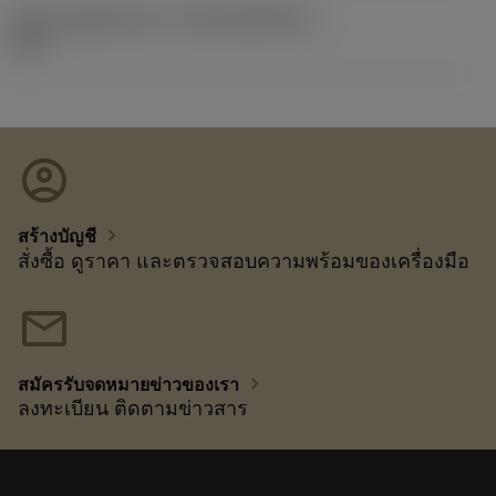
รหัสของชุดที่ออกแล้ว
(RELEASEPACK)
92.3
account_circle
chevron_right
สร้างบัญชี
สั่งซื้อ ดูราคา และตรวจสอบความพร้อมของเครื่องมือ
mail
chevron_right
สมัครรับจดหมายข่าวของเรา
ลงทะเบียน ติดตามข่าวสาร