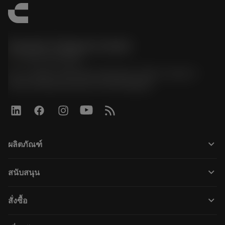
Sandvik Thailand Limited
phone
+66 2 016 2120
51, JL Tower, 19th Floor, Room No. 1904-6, Rama 9
Road, Kwaeng Huamark, Khet Bangkapi
keyboard_arrow_down
ผลิตภัณฑ์
すべてのツール
keyboard_arrow_down
สนับสนุน
すべてのソフトウェア
カスタマーサービス
リサイクル
keyboard_arrow_down
สั่งซื้อ
販売店および専門家
再生処理
購入方法
ガイドとチュートリアル
テーラーメード