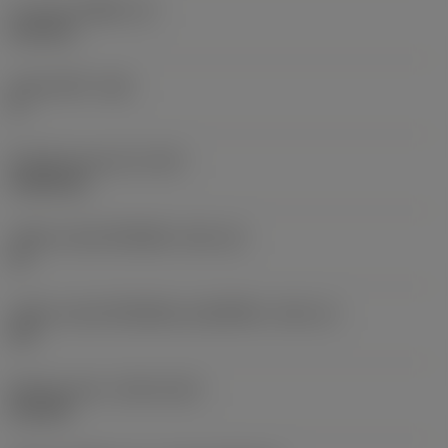
ความหนาเม็ดมีด
(S)
6.35 mm
มุมหลบหลัก
(AN)
0 °
น้ำหนักของอุปกรณ์
(WT)
0.0262 kg
รหัสขนาดช่องใส่เม็ดมีด
(SSC_M)
19
รหัสขนาดช่องใส่เม็ดมีดแบบอิมพีเรียล
(SSC_N)
3/4
Release date
(ValFrom20)
2/11/92