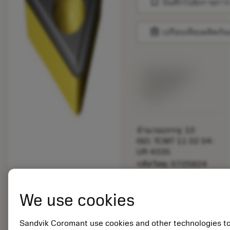
bookmark
บันทึกไปยังรายการ
balance
เปรียบเทียบผลิตภัณ
พร้อมจําหน่าย
ภายในหนึ่ง
สัปดาห์
จำนวนบรรจุ: 10
ISO: TCMT 11 02 04-
UR 4335
รหัสวัสดุ: 5725824
EAN: 10621144
ANSI: CNMM 644-HR
We use cookies
235
การเป็น
deployed_code
ตัวแทน
แสดงโมเดล 3 มิติ
Sandvik Coromant use cookies and other technologies t
remove
add
ทั่วไป
shopping_cart
เพิ่มล