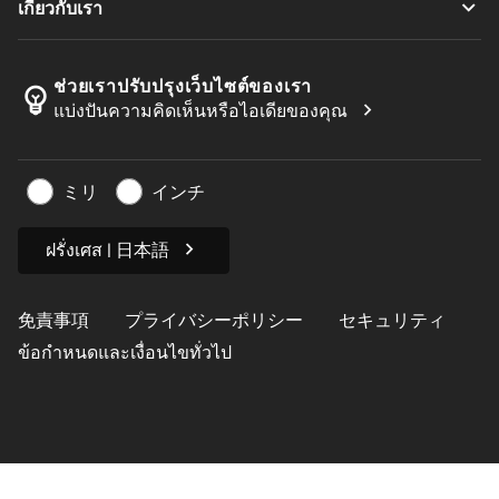
keyboard_arrow_down
เกี่ยวกับเรา
注文
計算ツールとアプリ
サンドビック・コロマントについて
戻る
カタログおよびハンドブック
Manufacturing Wellness
注文を追跡する
ช่วยเราปรับปรุงเว็บไซต์ของเรา
emoji_objects
chevron_right
แบ่งปันความคิดเห็นหรือไอเดียของคุณ
経歴
見積もりを作成する
サステナブルな事業
記事
ミリ
インチ
プレス用
chevron_right
ฝรั่งเศส | 日本語
免責事項
プライバシーポリシー
セキュリティ
ข้อกำหนดและเงื่อนไขทั่วไป