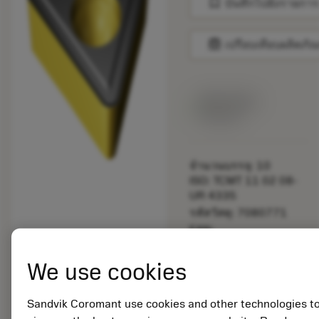
bookmark
บันทึกไปยังรายการ
balance
เปรียบเทียบผลิตภัณ
สินค้าพร้อม
จำหน่าย
จำนวนบรรจุ: 10
ISO: TCMT 11 02 08-
UR 4335
รหัสวัสดุ: 7080771
EAN:
7323221185886
ANSI: TCMT 2(1.5)2-
We use cookies
UR 4335
การเป็น
deployed_code
ตัวแทน
แสดงโมเดล 3 มิติ
Sandvik Coromant use cookies and other technologies t
remove
add
ทั่วไป
shopping_cart
เพิ่มล