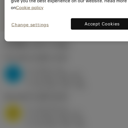
give you the best experience on our website. Read more
on
Cookie policy
remove
add
shopping_cart
เพิ่มลงในรถเข็น
Accept Cookies
Change settings
ค่าเริ่มต้น
(KAPR
91 deg
)
P2.1.Z.AN
,
ความแข็ง: 175 HB
a
2 mm (1 - 3)
p
P
f
0.3 mm/r (0.15 - 0.4)
n
h
0.3 mm/r (0.15 - 0.4)
ex
v
215 m/min (275 - 190)
c
M1.0.Z.AQ
,
ความแข็ง: 200 HB
a
2 mm (0.5 - 3)
p
M
f
0.3 mm/r (0.15 - 0.4)
n
h
0.3 mm/r (0.15 - 0.4)
ex
v
170 m/min (195 - 145)
c