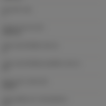
มุมหลบหลัก
(AN)
7 °
น้ำหนักของอุปกรณ์
(WT)
0.0007 kg
รหัสขนาดช่องใส่เม็ดมีด
(SSC_M)
11
รหัสขนาดช่องใส่เม็ดมีดแบบอิมพีเรียล
(SSC_N)
1/4
Release date
(ValFrom20)
19/2/17
รหัสของชุดที่ออกแล้ว
(RELEASEPACK)
17.1