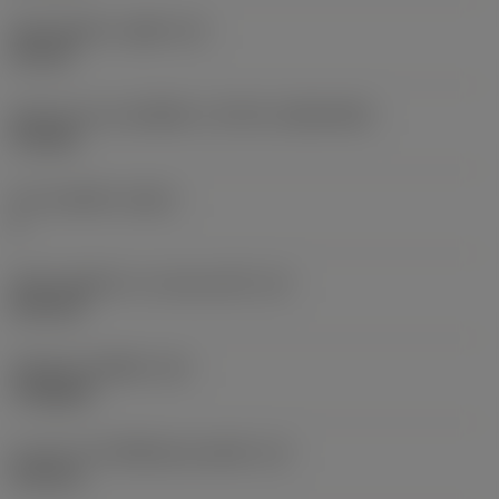
เส้นผ่าศูนย์กลางรูยึด
(D1)
2.8 mm
รูปทรงและขนาดเม็ดมีด
(CUTINT_SIZESHAPE)
TC1102
จำนวนคมตัด
(CEDC)
3
เส้นผ่านศูนย์กลางวงกลมแนบใน
(IC)
6.35 mm
รหัสรูปทรงเม็ดมีด
(SC)
Triangular
ความยาวประสิทธิผลของคมตัด
(LE)
9.94 mm