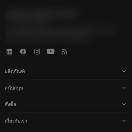
Sandvik Thailand Limited
phone
+66 2 016 2120
51, JL Tower, 19th Floor, Room No. 1904-6, Rama 9
Road, Kwaeng Huamark, Khet Bangkapi
keyboard_arrow_down
ผลิตภัณฑ์
เครื่องมือทั้งหมด
keyboard_arrow_down
สนับสนุน
ซอฟต์แวร์ทั้งหมด
ฝ่ายบริการลูกค้า
การรีไซเคิล
keyboard_arrow_down
สั่งซื้อ
ผู้จัดจำหน่ายและผู้เชี่ยวชาญ
การปรับสภาพใหม่
วิธีซื้อ
คู่มือและบทช่วยสอน
Tailor Made
keyboard_arrow_down
เกี่ยวกับเรา
สั่งซื้อ
เครื่องคิดเลขและแอป