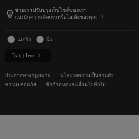
เกี่ยวกับ Sandvik Coromant
ส่งคืน
แคตตาล็อกและคู่มืออ้างอิง
Manufacturing Wellness
ติดตามคำสั่งซื้อของคุณ
ช่วยเราปรับปรุงเว็บไซต์ของเรา
emoji_objects
chevron_right
แบ่งปันความคิดเห็นหรือไอเดียของคุณ
อาชีพ
ทำใบเสนอราคา
ธุรกิจที่ยั่งยืน
บทความ
เมตริก
นิ้ว
สำหรับสื่อมวลชน
chevron_right
ไทย | ไทย
ประกาศทางกฎหมาย
นโยบายความเป็นส่วนตัว
ความปลอดภัย
ข้อกำหนดและเงื่อนไขทั่วไป