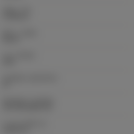
รัศมีมุม
(RE)
0.7938 mm
ทิศทาง
(HAND)
Neutral
เกรด
(GRADE)
4335
วัสดุเม็ดมีด
(SUBSTRATE)
HC
ชั้นเคลือบผิว
(COATING)
CVD TiCN+Al2O3+TiN
ความหนาเม็ดมีด
(S)
2.3813 mm