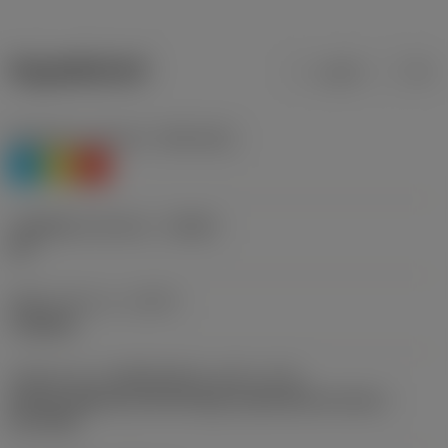
ข้อมูลผลิตภัณฑ์
เมตริก
นิ้ว
Workpiece material
(TMC1ISO)
P
M
K
รหัสผู้ผลิตร่องหักเศษ
(CBMD)
UR
ชนิดการทำงาน
(CTPT)
roughing
รหัสรูปแบบการติดตั้งเม็ดมีด (เมตริก)
(IFS)
Partly cylindrical, 40-60 deg countersink on one or
two sides