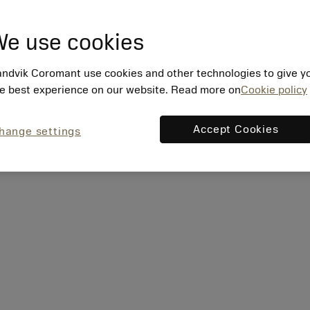
e use cookies
ndvik Coromant use cookies and other technologies to give y
e best experience on our website. Read more on
Cookie policy
Accept Cookies
hange settings