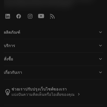
Road, Kwaeng Huamark, Khet Bangkapi
keyboard_arrow_down
ผลิตภัณฑ์
ผลิตภัณฑ์ทั้งหมด
keyboard_arrow_down
บริการ
CoroPlus® Tool Guide
การรีไซเคิล
Tool Assembly
keyboard_arrow_down
สั่งซื้อ
การฟื้นฟูสภาพเครื่องมือ
Tailor Made
วิธีการซื้อ
ความรู้
แคตตาล็อก
keyboard_arrow_down
เกี่ยวกับเรา
สั่ง ซื้อ
บทเรียนอิเล็กทรอนิกส์
ตำแหน่งงาน
ผลการค้นหา
กิจกรรมและการฝึกอบรม
เกี่ยวกับแซนด์วิคโคโรม้อนท์
ติดตามคําสั่งซื้อของคุณ
Tool ID
ช่วยเราปรับปรุงเว็บไซต์ของเรา
emoji_objects
chevron_right
แบ่งปันความคิดเห็นหรือไอเดียของคุณ
ค้นหาเรา
คำ ถาม
สำหรับสื่อมวลชน
ติดต่อเรา