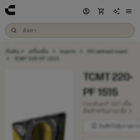
account_circle
shopping_cart
menu
chevron_right
chevron_right
chevron_right
เริ่มต้น
เครื่องมือ
Inserts
ISO defined insert
chevron_right
TCMT 220-PF 1515
TCMT 220-
PF 1515
CoroTurn® 107 เม็ด
chevron_right
มีดสำหรับงานกลึง
bookmark
บันทึกไปยังรายการ