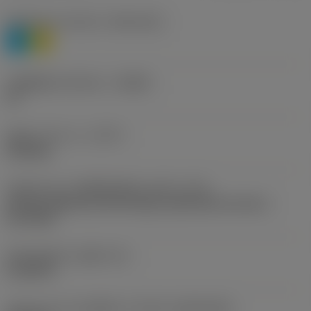
Workpiece material
(TMC1ISO)
P
M
รหัสผู้ผลิตร่องหักเศษ
(CBMD)
PF
ชนิดการทำงาน
(CTPT)
finishing
รหัสรูปแบบการติดตั้งเม็ดมีด (เมตริก)
(IFS)
Partly cylindrical, 40-60 deg countersink on one or
two sides
เส้นผ่าศูนย์กลางรูยึด
(D1)
0.1102 in
รูปทรงและขนาดเม็ดมีด
(CUTINT_SIZESHAPE)