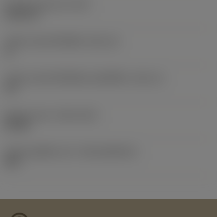
น้ำหนักของอุปกรณ์
(WT)
0.0031 lb
รหัสขนาดช่องใส่เม็ดมีด
(SSC_M)
11
รหัสขนาดช่องใส่เม็ดมีดแบบอิมพีเรียล
(SSC_N)
1/4
Release date
(ValFrom20)
8/9/08
รหัสของชุดที่ออกแล้ว
(RELEASEPACK)
08.2