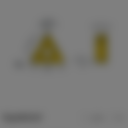
ข้อมูลผลิตภัณฑ์
เมตริก
นิ้ว