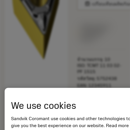
balance
เปรียบเทียบผลิตภัณ
พร้อมจําหน่าย
ภายในหนึ่ง
สัปดาห์
จำนวนบรรจุ: 10
ISO: TCMT 11 03 02-
PF 1515
รหัสวัสดุ: 5752438
EAN: 12345911
ANSI: TCMT 220-PF
1515
การเป็น
We use cookies
deployed_code
ตัวแทน
แสดงโมเดล 3 มิติ
remove
add
ทั่วไป
shopping_cart
เพิ่มล
Sandvik Coromant use cookies and other technologies t
give you the best experience on our website. Read more