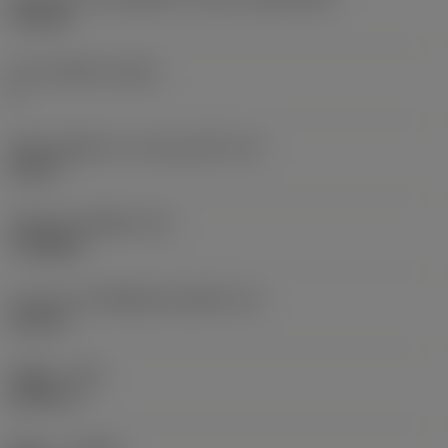
TC1103
จำนวนคมตัด
(CEDC)
3
เส้นผ่านศูนย์กลางวงกลมแนบใน
(IC)
0.25 in
รหัสรูปทรงเม็ดมีด
(SC)
Triangular
ความยาวประสิทธิผลของคมตัด
(LE)
0.415 in
รัศมีมุม
(RE)
0.0079 in