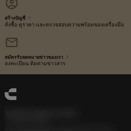
account_circle
chevron_right
สร้างบัญชี
สั่งซื้อ ดูราคา และตรวจสอบความพร้อมของเครื่องมือ
mail
chevron_right
สมัครรับจดหมายข่าวของเรา
ลงทะเบียน ติดตามข่าวสาร
Sandvik Thailand Limited
phone
+66 2 016 2120
51, JL Tower, 19th Floor, Room No. 1904-6, Rama 9