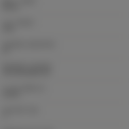
ทิศทาง
(HAND)
Neutral
เกรด
(GRADE)
1515
วัสดุเม็ดมีด
(SUBSTRATE)
HC
ชั้นเคลือบผิว
(COATING)
CVD TiCN+Al2O3+TiN
ความหนาเม็ดมีด
(S)
0.125 in
มุมหลบหลัก
(AN)
7 °