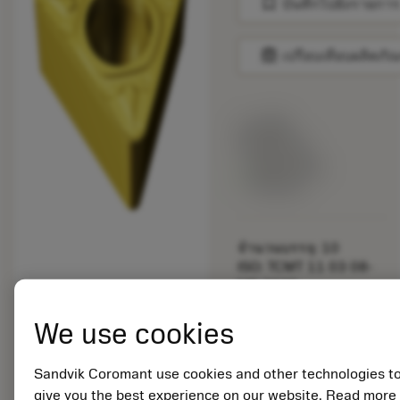
bookmark
บันทึกไปยังรายการ
balance
เปรียบเทียบผลิตภัณ
ราคาตั้ง:
59.80 PLN
สินค้าพร้อม
จำหน่าย
จำนวนบรรจุ: 10
ISO: TCMT 11 03 08-
MR 2025
รหัสวัสดุ: 5752684
We use cookies
EAN: 11151324
ANSI: TCMT 222-MR
2025
Sandvik Coromant use cookies and other technologies t
การเป็น
deployed_code
give you the best experience on our website. Read more
ตัวแทน
แสดงโมเดล 3 มิติ