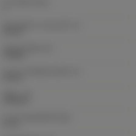
จำนวนคมตัด
(CEDC)
3
เส้นผ่านศูนย์กลางวงกลมแนบใน
(IC)
6.35 mm
รหัสรูปทรงเม็ดมีด
(SC)
Triangular
ความยาวประสิทธิผลของคมตัด
(LE)
9.94 mm
รัศมีมุม
(RE)
0.7938 mm
ความกว้างสันคมที่หน้าตัด
(BN)
0.1 mm