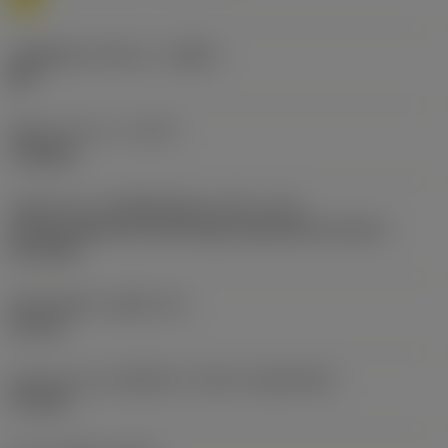
รหัสผู้ผลิตร่องหักเศษ
(CBMD)
MR
ชนิดการทำงาน
(CTPT)
roughing
รหัสรูปแบบการติดตั้งเม็ดมีด (เมตริก)
(IFS)
Partly cylindrical, 40-60 deg countersink on one or
two sides
เส้นผ่าศูนย์กลางรูยึด
(D1)
2.8 mm
รูปทรงและขนาดเม็ดมีด
(CUTINT_SIZESHAPE)
TC1103