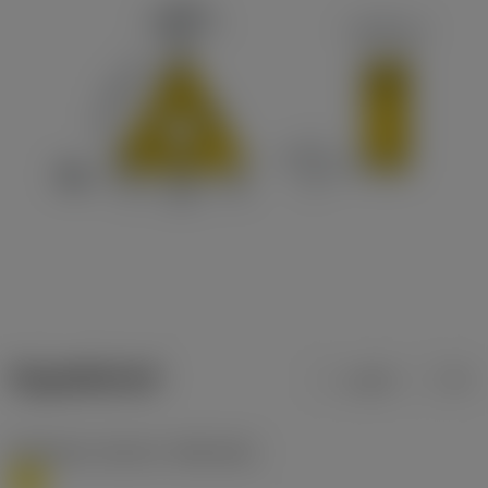
ข้อมูลผลิตภัณฑ์
เมตริก
นิ้ว
Workpiece material
(TMC1ISO)
M