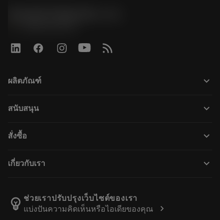
Sandvik Polska Sp. z o.o.
phone
+48222922347
keyboard_arrow_down
ผลิตภัณฑ์
เครื่องมือทั้งหมด
keyboard_arrow_down
สนับสนุน
ซอฟต์แวร์ทั้งหมด
ฝ่ายบริการลูกค้า
การรีไซเคิล
keyboard_arrow_down
สั่งซื้อ
ผู้จัดจำหน่ายและผู้เชี่ยวชาญ
การปรับสภาพใหม่
วิธีซื้อ
คู่มือและบทช่วยสอน
Tailor Made
keyboard_arrow_down
เกี่ยวกับเรา
สั่งซื้อ
เครื่องคิดเลขและแอป
เกี่ยวกับ Sandvik Coromant
ส่งคืน
แคตตาล็อกและคู่มืออ้างอิง
Manufacturing Wellness
ติดตามคำสั่งซื้อของคุณ
ช่วยเราปรับปรุงเว็บไซต์ของเรา
emoji_objects
chevron_right
แบ่งปันความคิดเห็นหรือไอเดียของคุณ
อาชีพ
ทำใบเสนอราคา