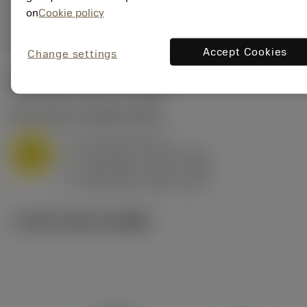
remove
add
on
Cookie policy
ทั่วไป
shopping_cart
เพิ่มล
Accept Cookies
Change settings
ค่าเริ่มต้น
(KAPR
91 deg
)
M1.0.Z.AQ
,
ความแข็ง: 200 HB
a
1.6 mm (0.8 - 3)
p
M
f
0.23 mm/r (0.12 - 0.32)
n
h
0.23 mm/r (0.12 - 0.32)
ex
v
185 m/min (230 - 160)
c
ภาพประกอบทางเทคนิค