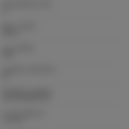
มุมสันคมที่หน้าตัด
(GB)
0 °
ทิศทาง
(HAND)
Neutral
เกรด
(GRADE)
2025
วัสดุเม็ดมีด
(SUBSTRATE)
HC
ชั้นเคลือบผิว
(COATING)
CVD TiCN+Al2O3+TiN
ความหนาเม็ดมีด
(S)
3.175 mm