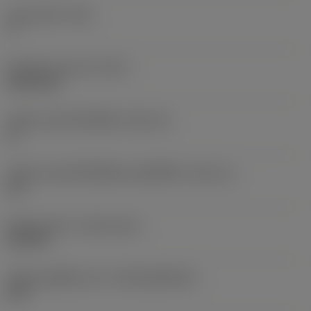
มุมหลบหลัก
(AN)
7 °
น้ำหนักของอุปกรณ์
(WT)
0.0012 kg
รหัสขนาดช่องใส่เม็ดมีด
(SSC_M)
11
รหัสขนาดช่องใส่เม็ดมีดแบบอิมพีเรียล
(SSC_N)
1/4
Release date
(ValFrom20)
6/12/99
รหัสของชุดที่ออกแล้ว
(RELEASEPACK)
03.2