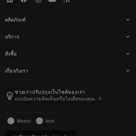
keyboard_arrow_down
ผลิตภัณฑ์
ผลิตภัณฑ์ทั้งหมด
keyboard_arrow_down
บริการ
CoroPlus® Tool Guide
การรีไซเคิล
Tool Assembly
keyboard_arrow_down
สั่งซื้อ
การฟื้นฟูสภาพเครื่องมือ
Tailor Made
วิธีการซื้อ
ความรู้
แคตตาล็อก
keyboard_arrow_down
เกี่ยวกับเรา
สั่ง ซื้อ
บทเรียนอิเล็กทรอนิกส์
ตำแหน่งงาน
ผลการค้นหา
กิจกรรมและการฝึกอบรม
เกี่ยวกับแซนด์วิคโคโรม้อนท์
ติดตามคําสั่งซื้อของคุณ
Tool ID
ช่วยเราปรับปรุงเว็บไซต์ของเรา
emoji_objects
chevron_right
แบ่งปันความคิดเห็นหรือไอเดียของคุณ
ค้นหาเรา
คำ ถาม
สำหรับสื่อมวลชน
ติดต่อเรา
ข้อมูลความปลอดภัยในการทำงาน
Metric
Inch
ความยั่งยืน