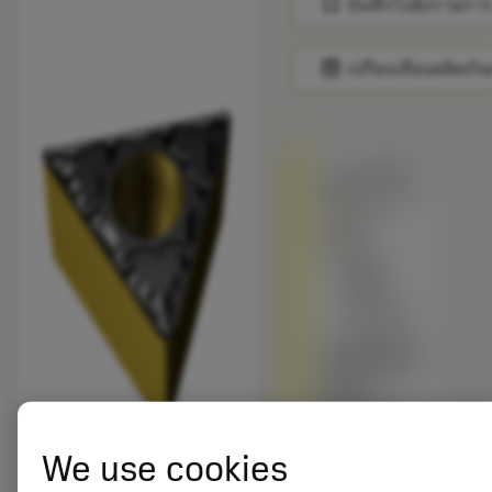
bookmark
บันทึกไปยังรายการ
balance
เปรียบเทียบผลิตภัณ
ถูกแทนที่ด้วย
TCMT 16 T3
08-PM
4415
สินค้า
พร้อม
จำหน่าย
เกรดอื่นเทียบ
กับผลิตภัณฑ์
ดั้งเดิม –
โปรดตรวจ
สอบ
ความเร็วตัด
We use cookies