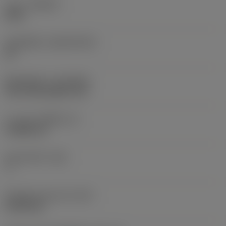
เกรด
(GRADE)
4305
วัสดุเม็ดมีด
(SUBSTRATE)
HC
ชั้นเคลือบผิว
(COATING)
CVD TiCN+Al2O3+TiN
ความหนาเม็ดมีด
(S)
3.9688 mm
มุมหลบหลัก
(AN)
7 °
น้ำหนักของอุปกรณ์
(WT)
0.0043 kg