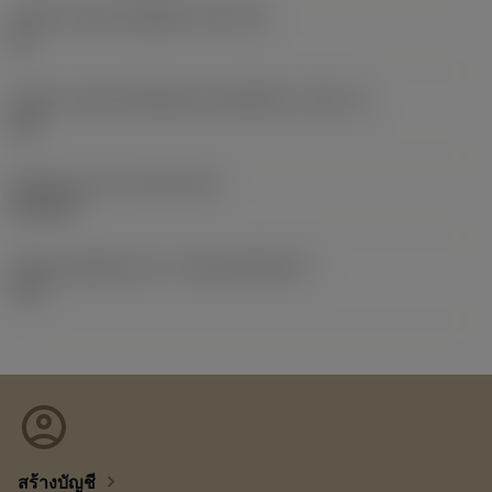
รหัสขนาดช่องใส่เม็ดมีด
(SSC_M)
16
รหัสขนาดช่องใส่เม็ดมีดแบบอิมพีเรียล
(SSC_N)
3/8
Release date
(ValFrom20)
21/2/15
รหัสของชุดที่ออกแล้ว
(RELEASEPACK)
15.1
account_circle
chevron_right
สร้างบัญชี