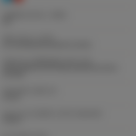
รหัสผู้ผลิตร่องหักเศษ
(CBMD)
PM
ชนิดการทำงาน
(CTPT)
pre-machining with demand on surface
รหัสรูปแบบการติดตั้งเม็ดมีด (เมตริก)
(IFS)
Partly cylindrical, 40-60 deg countersink on one or
two sides
เส้นผ่าศูนย์กลางรูยึด
(D1)
4.4 mm
รูปทรงและขนาดเม็ดมีด
(CUTINT_SIZESHAPE)
TC16T3