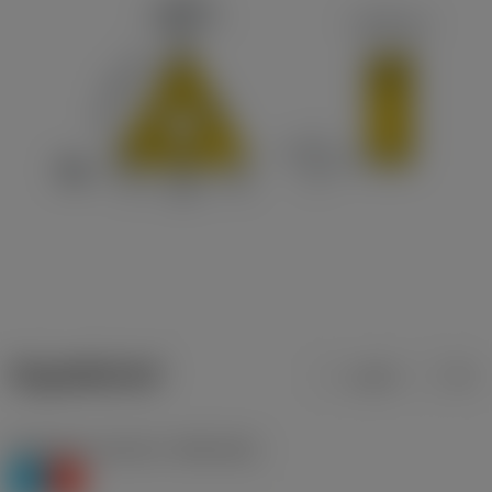
ข้อมูลผลิตภัณฑ์
เมตริก
นิ้ว
Workpiece material
(TMC1ISO)
P
K