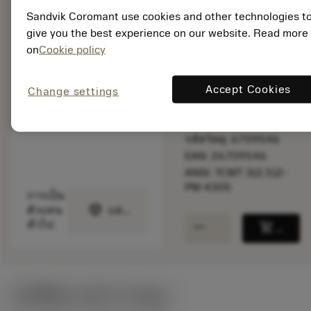
พร้อมจําหน่าย
Sandvik Coromant use cookies and other technologies t
ภายในหนึ่ง
give you the best experience on our website. Read more
สัปดาห์
on
Cookie policy
Accept Cookies
Change settings
จำนวนบรรจุ: 10
ISO: TCMT 16 T3 08-
PM 4305
รหัสวัสดุ: 6709546
EAN: 26709546
ANSI: TCMT 3(2.5)2-
PM 4305
การเป็น
deployed_code
ตัวแทน
แสดงโมเดล 3 มิติ
remove
add
ทั่วไป
shopping_cart
เพิ่มล
ค่าเริ่มต้น
(KAPR
91 deg
)