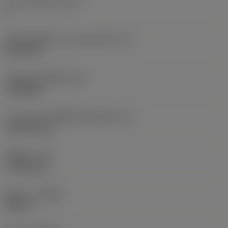
จำนวนคมตัด
(CEDC)
3
เส้นผ่านศูนย์กลางวงกลมแนบใน
(IC)
9.525 mm
รหัสรูปทรงเม็ดมีด
(SC)
Triangular
ความยาวประสิทธิผลของคมตัด
(LE)
15.6978 mm
รัศมีมุม
(RE)
0.7938 mm
ทิศทาง
(HAND)
Neutral