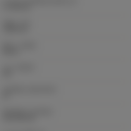
ความยาวประสิทธิผลของคมตัด
(LE)
17.7439 mm
รัศมีมุม
(RE)
1.5875 mm
ทิศทาง
(HAND)
Neutral
เกรด
(GRADE)
235
วัสดุเม็ดมีด
(SUBSTRATE)
HC
ชั้นเคลือบผิว
(COATING)
CVD TiCN+TiN