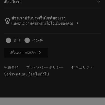
keyboard_arrow_down
เกี่ยวกับเรา
注文
計算ツールとアプリ
サンドビック・コロマントについて
戻る
カタログおよびハンドブック
Manufacturing Wellness
注文を追跡する
ช่วยเราปรับปรุงเว็บไซต์ของเรา
emoji_objects
chevron_right
แบ่งปันความคิดเห็นหรือไอเดียของคุณ
経歴
見積もりを作成する
サステナブルな事業
記事
ミリ
インチ
プレス用
chevron_right
ฝรั่งเศส | 日本語
免責事項
プライバシーポリシー
セキュリティ
ข้อกำหนดและเงื่อนไขทั่วไป