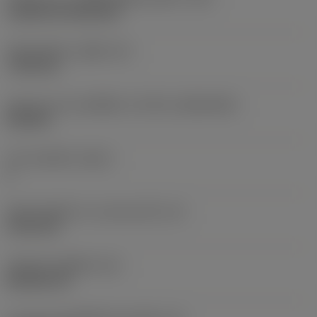
Cylindrical fixing hole
เส้นผ่าศูนย์กลางรูยึด
(D1)
7.925 mm
รูปทรงและขนาดเม็ดมีด
(CUTINT_SIZESHAPE)
CN1906
จำนวนคมตัด
(CEDC)
2
เส้นผ่านศูนย์กลางวงกลมแนบใน
(IC)
19.05 mm
รหัสรูปทรงเม็ดมีด
(SC)
Rhombic 80