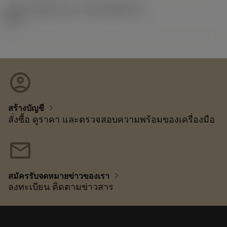
รหัสของชุดที่ออกแล้ว
(RELEASEPACK)
92.3
account_circle
chevron_right
สร้างบัญชี
สั่งซื้อ ดูราคา และตรวจสอบความพร้อมของเครื่องมือ
mail
chevron_right
สมัครรับจดหมายข่าวของเรา
ลงทะเบียน ติดตามข่าวสาร