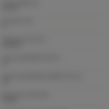
ความหนาเม็ดมีด
(S)
6.35 mm
มุมหลบหลัก
(AN)
0 °
น้ำหนักของอุปกรณ์
(WT)
0.0262 kg
รหัสขนาดช่องใส่เม็ดมีด
(SSC_M)
19
รหัสขนาดช่องใส่เม็ดมีดแบบอิมพีเรียล
(SSC_N)
3/4
Release date
(ValFrom20)
2/11/92