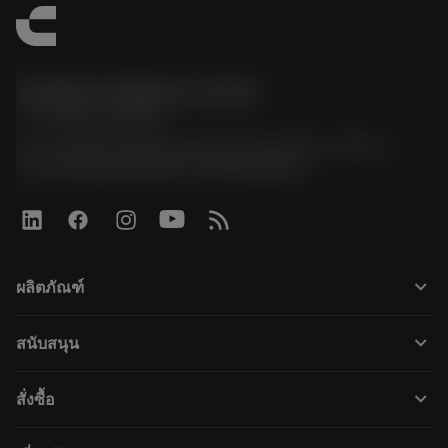
Sandvik Thailand Limited
phone
+66 2 016 2120
51, JL Tower, 19th Floor, Room No. 1904-6, Rama 9
Road, Kwaeng Huamark, Khet Bangkapi
keyboard_arrow_down
ผลิตภัณฑ์
すべてのツール
keyboard_arrow_down
สนับสนุน
すべてのソフトウェア
カスタマーサービス
リサイクル
keyboard_arrow_down
สั่งซื้อ
販売店および専門家
再生処理
購入方法
ガイドとチュートリアル
テーラーメード