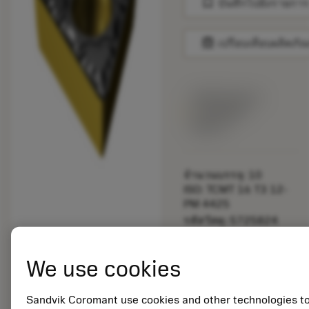
bookmark
บันทึกไปยังรายการ
balance
เปรียบเทียบผลิตภัณ
พร้อมจําหน่าย
ภายในหนึ่ง
สัปดาห์
จำนวนบรรจุ: 10
ISO: TCMT 16 T3 12-
PM 4425
รหัสวัสดุ: 5725824
EAN: 10621144
ANSI: CNMM 644-HR
We use cookies
235
การเป็น
deployed_code
ตัวแทน
แสดงโมเดล 3 มิติ
Sandvik Coromant use cookies and other technologies t
remove
add
ทั่วไป
shopping_cart
เพิ่มล