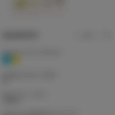
ข้อมูลผลิตภัณฑ์
เมตริก
นิ้ว
Workpiece material
(TMC1ISO)
P
M
รหัสผู้ผลิตร่องหักเศษ
(CBMD)
HR
ชนิดการทำงาน
(CTPT)
roughing
รหัสรูปแบบการติดตั้งเม็ดมีด (เมตริก)
(IFS)