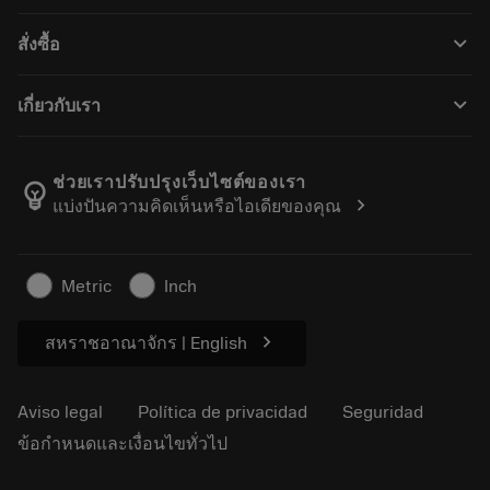
Servicio de atención al cliente
Reciclaje
keyboard_arrow_down
สั่งซื้อ
Distribuidores y especialistas
Reacondicionamiento
Cómo comprar
Guías y tutoriales
Tailor Made
keyboard_arrow_down
เกี่ยวกับเรา
Orden
Calculadoras y apps
Acerca de Sandvik Coromant
Volver
Catálogos y manuales
Manufacturing wellness
Rastrear su pedido
ช่วยเราปรับปรุงเว็บไซต์ของเรา
emoji_objects
chevron_right
แบ่งปันความคิดเห็นหรือไอเดียของคุณ
Carrera
Solicitar un presupuesto
Negocio sostenible
Artículos
Metric
Inch
Para prensas
chevron_right
สหราชอาณาจักร | English
Aviso legal
Política de privacidad
Seguridad
ข้อกำหนดและเงื่อนไขทั่วไป