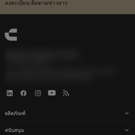
ลงทะเบียน ติดตามข่าวสาร
Sandvik Thailand Limited
phone
+66 2 016 2120
51, JL Tower, 19th Floor, Room No. 1904-6, Rama 9
Road, Kwaeng Huamark, Khet Bangkapi
keyboard_arrow_down
ผลิตภัณฑ์
Todas las herramientas
keyboard_arrow_down
สนับสนุน
Todo el software