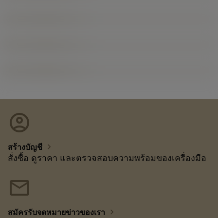
account_circle
chevron_right
สร้างบัญชี
สั่งซื้อ ดูราคา และตรวจสอบความพร้อมของเครื่องมือ
mail
chevron_right
สมัครรับจดหมายข่าวของเรา