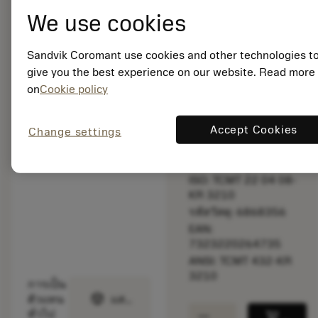
bookmark
บันทึกไปยังรายการ
We use cookies
balance
เปรียบเทียบผลิตภัณ
Sandvik Coromant use cookies and other technologies t
give you the best experience on our website. Read more
on
Cookie policy
สินค้าพร้อม
จำหน่าย
Accept Cookies
Change settings
จำนวนบรรจุ: 10
ISO: TCMT 22 04 08-
KR 3210
รหัสวัสดุ: 6868356
EAN:
7323220264735
ANSI: TCMT 432-KR
3210
การเป็น
deployed_code
ตัวแทน
แสดงโมเดล 3 มิติ
remove
add
ทั่วไป
shopping_cart
เพิ่มล