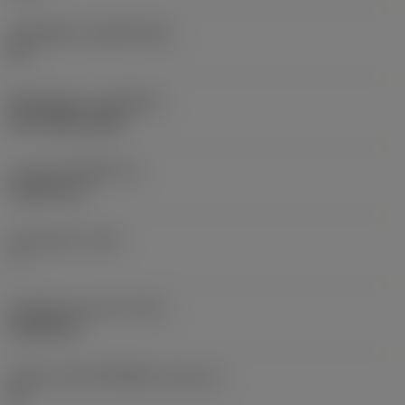
วัสดุเม็ดมีด
(SUBSTRATE)
HC
ชั้นเคลือบผิว
(COATING)
PVD TiAlN+TiAlN
ความหนาเม็ดมีด
(S)
2.3813 mm
มุมหลบหลัก
(AN)
7 °
น้ำหนักของอุปกรณ์
(WT)
0.0005 kg
รหัสขนาดช่องใส่เม็ดมีด
(SSC_M)
09