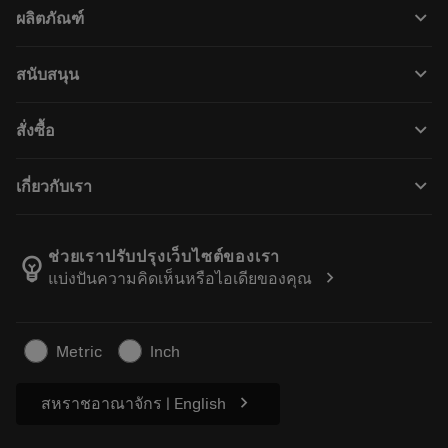
keyboard_arrow_down
ผลิตภัณฑ์
All tools
keyboard_arrow_down
สนับสนุน
All software
Customer service
การรีไซเคิล
keyboard_arrow_down
สั่งซื้อ
Distributors and specialists
การฟื้นฟูสภาพเครื่องมือ
How to buy
Guides and tutorials
Tailor Made
keyboard_arrow_down
เกี่ยวกับเรา
Order
Calculators and apps
About Sandvik Coromant
Return
Catalogues and handbooks
Manufacturing wellness
Track your order
ช่วยเราปรับปรุงเว็บไซต์ของเรา
emoji_objects
chevron_right
แบ่งปันความคิดเห็นหรือไอเดียของคุณ
Career
Make a quotation
Sustainable business
บทความ
Metric
Inch
For press
chevron_right
สหราชอาณาจักร | English