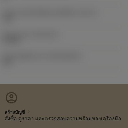
รหัสขนาดช่องใส่เม็ดมีดแบบอิมพีเรียล
(SSC_N)
7/32
Release date
(ValFrom20)
19/9/09
รหัสของชุดที่ออกแล้ว
(RELEASEPACK)
09.2
account_circle
chevron_right
สร้างบัญชี
สั่งซื้อ ดูราคา และตรวจสอบความพร้อมของเครื่องมือ