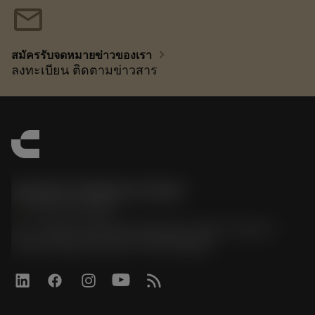
mail
chevron_right
สมัครรับจดหมายข่าวของเรา
ลงทะเบียน ติดตามข่าวสาร
Sandvik Thailand Limited
phone
+66 2 016 2120
51, JL Tower, 19th Floor, Room No. 1904-6, Rama 9
Road, Kwaeng Huamark, Khet Bangkapi