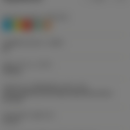
Workpiece material
(TMC1ISO)
P
M
K
N
S
รหัสผู้ผลิตร่องหักเศษ
(CBMD)
WF
ชนิดการทำงาน
(CTPT)
finishing
รหัสรูปแบบการติดตั้งเม็ดมีด (เมตริก)
(IFS)
Partly cylindrical, 40-60 deg countersink on one or
two sides
เส้นผ่าศูนย์กลางรูยึด
(D1)
2.5 mm