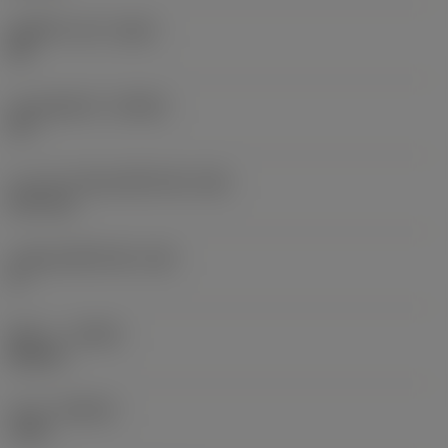
เม็ดมีดไวเปอร์
(WEP)
ใช่
มุมคมตัดหลัก
(KRINS)
91 °
ความกว้างสันคมที่หน้าตัด
(BN)
0.07 mm
มุมสันคมที่หน้าตัด
(GB)
0 °
ทิศทาง
(HAND)
Neutral
เกรด
(GRADE)
1125