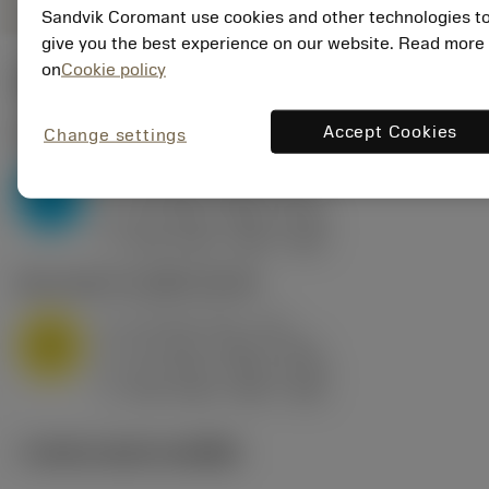
Sandvik Coromant use cookies and other technologies t
give you the best experience on our website. Read more
on
Cookie policy
ค่าเริ่มต้น
(KAPR
91 deg
)
Accept Cookies
P2.1.Z.AN
,
ความแข็ง: 175 HB
Change settings
a
0.3 mm (0.1 - 1.5)
p
P
f
0.1 mm/r (0.03 - 0.15)
n
h
0.1 mm/r (0.03 - 0.15)
ex
v
305 m/min (305 - 260)
c
M1.0.Z.AQ
,
ความแข็ง: 200 HB
a
0.3 mm (0.1 - 1.5)
p
M
f
0.1 mm/r (0.03 - 0.15)
n
h
0.1 mm/r (0.03 - 0.15)
ex
v
205 m/min (205 - 185)
c
ภาพประกอบทางเทคนิค