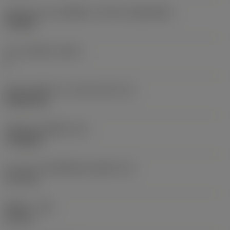
รูปทรงและขนาดเม็ดมีด
(CUTINT_SIZESHAPE)
TC0902
จำนวนคมตัด
(CEDC)
3
เส้นผ่านศูนย์กลางวงกลมแนบใน
(IC)
5.5563 mm
รหัสรูปทรงเม็ดมีด
(SC)
Triangular
ความยาวประสิทธิผลของคมตัด
(LE)
9.17 mm
รัศมีมุม
(RE)
0.2 mm