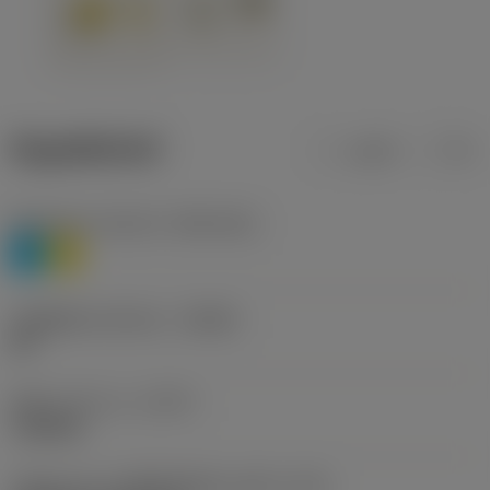
ข้อมูลผลิตภัณฑ์
เมตริก
นิ้ว
Workpiece material
(TMC1ISO)
P
M
รหัสผู้ผลิตร่องหักเศษ
(CBMD)
HR
ชนิดการทำงาน
(CTPT)
roughing
รหัสรูปแบบการติดตั้งเม็ดมีด (เมตริก)
(IFS)