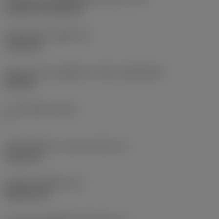
Cylindrical fixing hole
เส้นผ่าศูนย์กลางรูยึด
(D1)
7.925 mm
รูปทรงและขนาดเม็ดมีด
(CUTINT_SIZESHAPE)
CN1906
จำนวนคมตัด
(CEDC)
2
เส้นผ่านศูนย์กลางวงกลมแนบใน
(IC)
19.05 mm
รหัสรูปทรงเม็ดมีด
(SC)
Rhombic 80