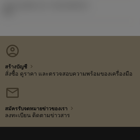
รหัสของชุดที่ออกแล้ว
(RELEASEPACK)
92.3
account_circle
chevron_right
สร้างบัญชี
สั่งซื้อ ดูราคา และตรวจสอบความพร้อมของเครื่องมือ
mail
chevron_right
สมัครรับจดหมายข่าวของเรา
ลงทะเบียน ติดตามข่าวสาร