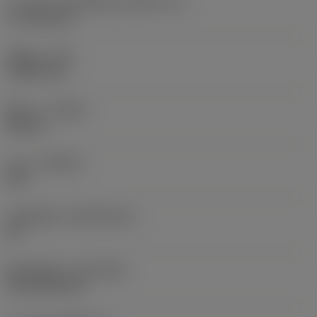
ความยาวประสิทธิผลของคมตัด
(LE)
17.7439 mm
รัศมีมุม
(RE)
1.5875 mm
ทิศทาง
(HAND)
Neutral
เกรด
(GRADE)
235
วัสดุเม็ดมีด
(SUBSTRATE)
HC
ชั้นเคลือบผิว
(COATING)
CVD TiCN+TiN