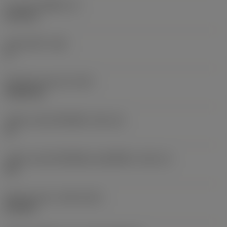
ความหนาเม็ดมีด
(S)
6.35 mm
มุมหลบหลัก
(AN)
0 °
น้ำหนักของอุปกรณ์
(WT)
0.0262 kg
รหัสขนาดช่องใส่เม็ดมีด
(SSC_M)
19
รหัสขนาดช่องใส่เม็ดมีดแบบอิมพีเรียล
(SSC_N)
3/4
Release date
(ValFrom20)
2/11/92