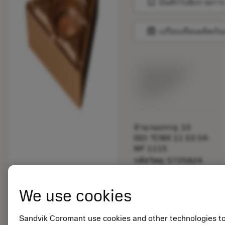
bookmark
บันทึกไปยังรายการ
balance
เปรียบเทียบผลิตภัณ
พร้อมจําหน่าย
ภายในหนึ่ง
สัปดาห์
จำนวนบรรจุ: 10
ISO: TCMX 11 03 04-
WF 1115
รหัสวัสดุ: 5725824
EAN: 10621144
ANSI: CNMM 644-HR
We use cookies
235
การเป็น
deployed_code
ตัวแทน
แสดงโมเดล 3 มิติ
Sandvik Coromant use cookies and other technologies t
remove
add
ทั่วไป
shopping_cart
เพิ่มล