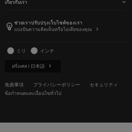
keyboard_arrow_down
เกี่ยวกับเรา
注文
計算ツールとアプリ
サンドビック・コロマントについて
戻る
カタログおよびハンドブック
Manufacturing Wellness
注文を追跡する
ช่วยเราปรับปรุงเว็บไซต์ของเรา
emoji_objects
chevron_right
แบ่งปันความคิดเห็นหรือไอเดียของคุณ
経歴
見積もりを作成する
サステナブルな事業
記事
ミリ
インチ
プレス用
chevron_right
ฝรั่งเศส | 日本語
免責事項
プライバシーポリシー
セキュリティ
ข้อกำหนดและเงื่อนไขทั่วไป