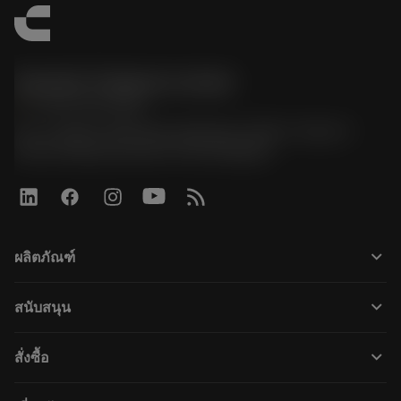
Sandvik Thailand Limited
phone
+66 2 016 2120
51, JL Tower, 19th Floor, Room No. 1904-6, Rama 9
Road, Kwaeng Huamark, Khet Bangkapi
keyboard_arrow_down
ผลิตภัณฑ์
すべてのツール
keyboard_arrow_down
สนับสนุน
すべてのソフトウェア
カスタマーサービス
リサイクル
keyboard_arrow_down
สั่งซื้อ
販売店および専門家
再生処理
購入方法
ガイドとチュートリアル
テーラーメード