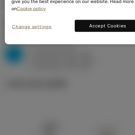
give you the best experience on our website. Read more
on
Cookie policy
ค่าเริ่มต้น
(KAPR
91 deg
)
Accept Cookies
Change settings
P2.1.Z.AN
,
ความแข็ง: 175 HB
a
1 mm (0.3 - 2.5)
p
P
f
0.25 mm/r (0.12 - 0.25)
n
h
0.25 mm/r (0.12 - 0.25)
ex
v
360 m/min (370 - 360)
c
ภาพประกอบทางเทคนิค