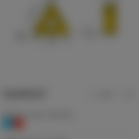
ข้อมูลผลิตภัณฑ์
เมตริก
นิ้ว
Workpiece material
(TMC1ISO)
P
K