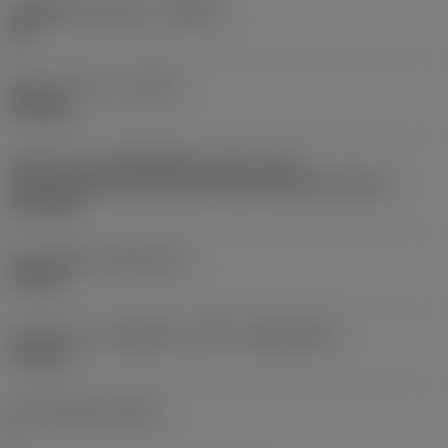
รหัสผู้ผลิตร่องหักเศษ
(CBMD)
WF
ชนิดการทำงาน
(CTPT)
finishing
รหัสรูปแบบการติดตั้งเม็ดมีด (เมตริก)
(IFS)
Partly cylindrical, 40-60 deg countersink on one or
two sides
เส้นผ่าศูนย์กลางรูยึด
(D1)
2.8 mm
รูปทรงและขนาดเม็ดมีด
(CUTINT_SIZESHAPE)
TC1103
จำนวนคมตัด
(CEDC)
3