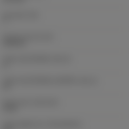
มุมหลบหลัก
(AN)
7 °
น้ำหนักของอุปกรณ์
(WT)
0.0003 kg
รหัสขนาดช่องใส่เม็ดมีด
(SSC_M)
11
รหัสขนาดช่องใส่เม็ดมีดแบบอิมพีเรียล
(SSC_N)
1/4
Release date
(ValFrom20)
1/1/01
รหัสของชุดที่ออกแล้ว
(RELEASEPACK)