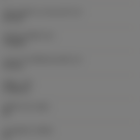
เส้นผ่านศูนย์กลางวงกลมแนบใน
(IC)
6.35 mm
รหัสรูปทรงเม็ดมีด
(SC)
Triangular
ความยาวประสิทธิผลของคมตัด
(LE)
9.94 mm
รัศมีมุม
(RE)
0.7938 mm
เม็ดมีดไวเปอร์
(WEP)
ใช่
มุมคมตัดหลัก
(KRINS)
91 °