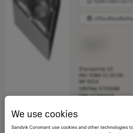
bookmark
บันทึกไปยังรายการ
balance
เปรียบเทียบผลิตภัณ
สินค้าพร้อม
จำหน่าย
จำนวนบรรจุ: 10
ISO: TCMX 11 03 08-
WF 5015
รหัสวัสดุ: 5753088
EAN: 11302664
ANSI: TCMX 222-WF
5015
We use cookies
การเป็น
deployed_code
ตัวแทน
แสดงโมเดล 3 มิติ
remove
add
ทั่วไป
shopping_cart
เพิ่มล
Sandvik Coromant use cookies and other technologies t