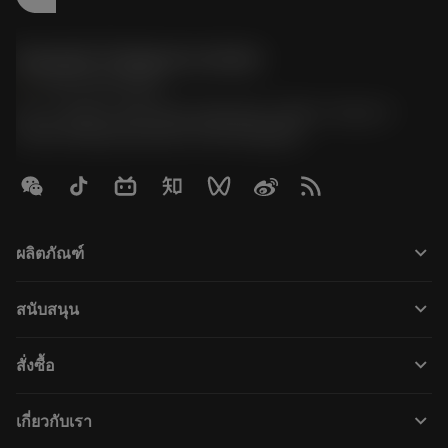
Sandvik Thailand Limited
phone
+66 2 016 2120
51, JL Tower, 19th Floor, Room No. 1904-6, Rama 9
Road, Kwaeng Huamark, Khet Bangkapi
keyboard_arrow_down
ผลิตภัณฑ์
すべてのツール
keyboard_arrow_down
สนับสนุน
すべてのソフトウェア
カスタマーサービス
リサイクル
keyboard_arrow_down
สั่งซื้อ
販売店および専門家
再生処理
購入方法
ガイドとチュートリアル
テーラーメード
keyboard_arrow_down
เกี่ยวกับเรา
注文
計算ツールとアプリ