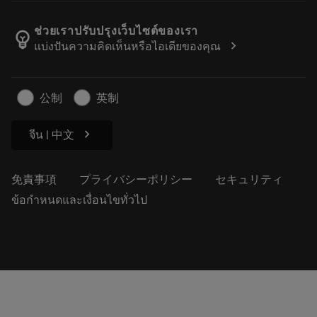
サンドビック・コロマントについて
戻る
カタログおよびハンドブック
Manufacturing Wellness
注文を追跡する
ช่วยเราปรับปรุงเว็บไซต์ของเรา
emoji_objects
chevron_right
แบ่งปันความคิดเห็นหรือไอเดียของคุณ
経歴
見積もりを作成する
サステナブルな事業
記事
公制
英制
プレス用
chevron_right
จีน | 中文
免責事項
プライバシーポリシー
セキュリティ
ข้อกำหนดและเงื่อนไขทั่วไป