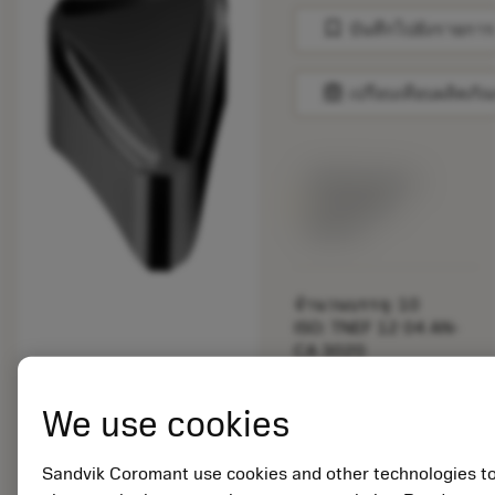
bookmark
บันทึกไปยังรายการ
balance
เปรียบเทียบผลิตภัณ
พร้อมจําหน่าย
ภายในหนึ่ง
สัปดาห์
จำนวนบรรจุ: 10
ISO: TNEF 12 04 AN-
CA 3020
รหัสวัสดุ: 5753261
EAN: 10870193
We use cookies
ANSI: TNEF 12 04 AN-
CA 3020
Sandvik Coromant use cookies and other technologies t