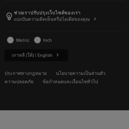
เกี่ยวกับ Sandvik Coromant
ส่งคืน
แคตตาล็อกและคู่มืออ้างอิง
Manufacturing Wellness
ติดตามคำสั่งซื้อของคุณ
ช่วยเราปรับปรุงเว็บไซต์ของเรา
emoji_objects
chevron_right
แบ่งปันความคิดเห็นหรือไอเดียของคุณ
อาชีพ
ทำใบเสนอราคา
ธุรกิจที่ยั่งยืน
บทความ
Metric
Inch
สำหรับสื่อมวลชน
chevron_right
เกาหลี (ใต้) | English
ประกาศทางกฎหมาย
นโยบายความเป็นส่วนตัว
ความปลอดภัย
ข้อกำหนดและเงื่อนไขทั่วไป