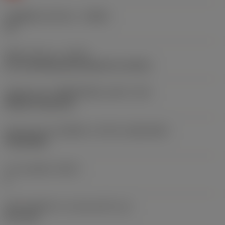
รหัสผู้ผลิตร่องหักเศษ
(CBMD)
CA
ชนิดการทำงาน
(CTPT)
pre-machining with demand on surface
รหัสรูปแบบการติดตั้งเม็ดมีด (เมตริก)
(IFS)
Without fixing hole
รูปทรงและขนาดเม็ดมีด
(CUTINT_SIZESHAPE)
TN1204AN
จำนวนคมตัด
(CEDC)
6
เส้นผ่านศูนย์กลางวงกลมแนบใน
(IC)
12.7 mm