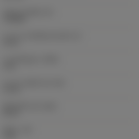
รหัสรูปทรงเม็ดมีด
(SC)
Triangular
ความยาวประสิทธิผลของคมตัด
(LE)
12 mm
ระยะกินลึกสูงสุด
(APMX)
6 mm
ความยาวคมตัดไวเปอร์
(BS)
1.5 mm
รัศมีคมตัดไวเปอร์
(BSR)
90 mm
รัศมีมุม
(RE)
3 mm