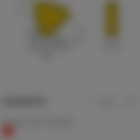
ข้อมูลผลิตภัณฑ์
เมตริก
นิ้ว
Workpiece material
(TMC1ISO)
K