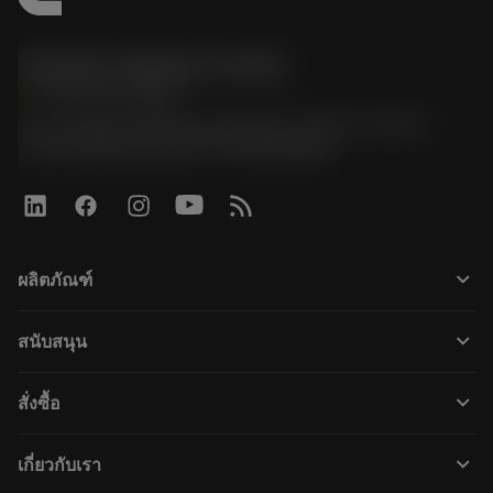
Sandvik Thailand Limited
phone
+66 2 016 2120
51, JL Tower, 19th Floor, Room No. 1904-6, Rama 9
Road, Kwaeng Huamark, Khet Bangkapi
keyboard_arrow_down
ผลิตภัณฑ์
เครื่องมือทั้งหมด
keyboard_arrow_down
สนับสนุน
ซอฟต์แวร์ทั้งหมด
ฝ่ายบริการลูกค้า
การรีไซเคิล
keyboard_arrow_down
สั่งซื้อ
ผู้จัดจำหน่ายและผู้เชี่ยวชาญ
การปรับสภาพใหม่
วิธีซื้อ
คู่มือและบทช่วยสอน
Tailor Made
keyboard_arrow_down
เกี่ยวกับเรา
สั่งซื้อ
เครื่องคิดเลขและแอป