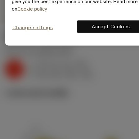
give you the best experience on our website. Read more
remove
add
การเป็นตัวแทนทั่วไป
shopping_cart
เพิ่มล
on
Cookie policy
Accept Cookies
Change settings
ค่าเริ่มต้น
(KAPR
45 deg
)
K2.2.C.UT
,
ความแข็ง: 245 HB
f
0.24 mm (0.1 - 0.42)
z
K
h
0.17 mm (0.07 - 0.3)
ex
v
205 m/min (245 - 155)
c
ภาพประกอบทางเทคนิค