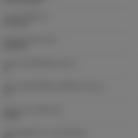
ความหนาเม็ดมีด
(S)
4.7625 mm
น้ำหนักของอุปกรณ์
(WT)
0.0109 kg
รหัสขนาดช่องใส่เม็ดมีด
(SSC_M)
12
รหัสขนาดช่องใส่เม็ดมีดแบบอิมพีเรียล
(SSC_N)
1/2
Release date
(ValFrom20)
1/1/96
รหัสของชุดที่ออกแล้ว
(RELEASEPACK)