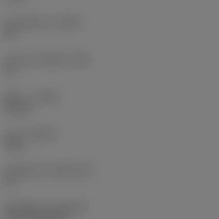
มุมคมตัดหลัก
(KRINS)
45 °
มุมคายของเม็ดมีด
(GAN)
12 °
ทิศทาง
(HAND)
Neutral
เกรด
(GRADE)
3020
วัสดุเม็ดมีด
(SUBSTRATE)
HC
ชั้นเคลือบผิว
(COATING)
CVD TiCN+Al2O3