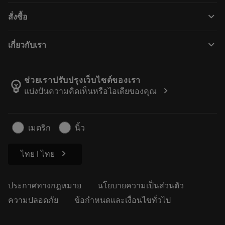
การรีไซเคิล
Tool Assembly
keyboard_arrow_down
สั่งซื้อ
การฟื้นฟูสภาพเครื่องมือ
Tailor Made
วิธีการซื้อ
ความรู้
แคตตาล็อก
keyboard_arrow_down
เกี่ยวกับเรา
สั่ง ซื้อ
บทเรียนอิเล็กทรอนิกส์
ตำแหน่งงาน
ผลการค้นหา
กิจกรรมและการฝึกอบรม
เกี่ยวกับแซนด์วิคโคโรม้อนท์
ติดตามคําสั่งซื้อของคุณ
Tool ID
ช่วยเราปรับปรุงเว็บไซต์ของเรา
emoji_objects
chevron_right
แบ่งปันความคิดเห็นหรือไอเดียของคุณ
ค้นหาเรา
คำ ถาม
สำหรับสื่อมวลชน
ติดต่อเรา
ข้อมูลความปลอดภัยในการทำงาน
เมตริก
นิ้ว
ความยั่งยืน
chevron_right
ไทย | ไทย
ประกาศทางกฎหมาย
นโยบายความเป็นส่วนตัว
ความปลอดภัย
ข้อกำหนดและเงื่อนไขทั่วไป