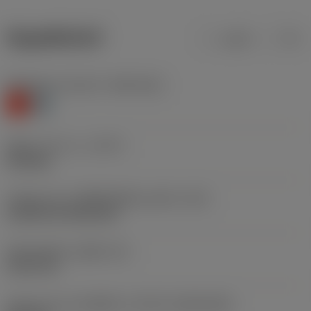
ข้อมูลผลิตภัณฑ์
เมตริก
นิ้ว
Workpiece material
(TMC1ISO)
K
H
ชนิดการทำงาน
(CTPT)
finishing
รหัสรูปแบบการติดตั้งเม็ดมีด (เมตริก)
(IFS)
Cylindrical fixing hole
เส้นผ่าศูนย์กลางรูยึด
(D1)
2.261 mm
รูปทรงและขนาดเม็ดมีด
(CUTINT_SIZESHAPE)