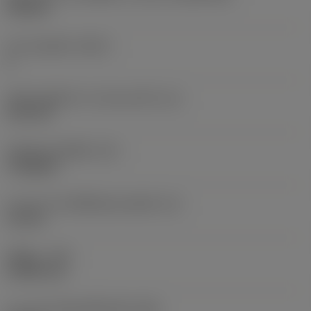
TN1103
จำนวนคมตัด
(CEDC)
6
เส้นผ่านศูนย์กลางวงกลมแนบใน
(IC)
6.35 mm
รหัสรูปทรงเม็ดมีด
(SC)
Triangular
ความยาวประสิทธิผลของคมตัด
(LE)
1.8 mm
รัศมีมุม
(RE)
0.3969 mm
ความกว้างสันคมที่หน้าตัด
(BN)