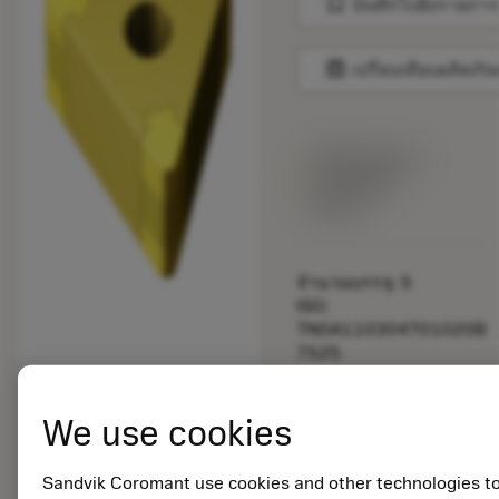
bookmark
บันทึกไปยังรายการ
balance
เปรียบเทียบผลิตภัณ
พร้อมจําหน่าย
ภายในหนึ่ง
สัปดาห์
จำนวนบรรจุ: 5
ISO:
TNGA110304T01020B
7525
รหัสวัสดุ: 5908119
EAN: 25908119
We use cookies
ANSI:
TNGA221T0320B
7525
Sandvik Coromant use cookies and other technologies t
การเป็น