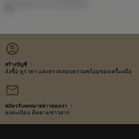
รหัสของชุดที่ออกแล้ว
(RELEASEPACK)
10.2
account_circle
chevron_right
สร้างบัญชี
สั่งซื้อ ดูราคา และตรวจสอบความพร้อมของเครื่องมือ
mail
chevron_right
สมัครรับจดหมายข่าวของเรา
ลงทะเบียน ติดตามข่าวสาร