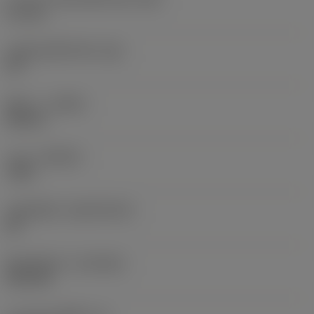
0.1 mm
มุมสันคมที่หน้าตัด
(GB)
20 °
ทิศทาง
(HAND)
Neutral
เกรด
(GRADE)
7525
วัสดุเม็ดมีด
(SUBSTRATE)
BC
ชั้นเคลือบผิว
(COATING)
PVD TiN