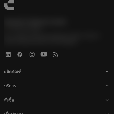
Sandvik Thailand Limited
phone
+66 2 016 2120
51, JL Tower, 19th Floor, Room No. 1904-6, Rama 9
Road, Kwaeng Huamark, Khet Bangkapi
keyboard_arrow_down
ผลิตภัณฑ์
ผลิตภัณฑ์ทั้งหมด
keyboard_arrow_down
บริการ
CoroPlus® Tool Guide
การรีไซเคิล
Tool Assembly
keyboard_arrow_down
สั่งซื้อ
การฟื้นฟูสภาพเครื่องมือ
Tailor Made
วิธีการซื้อ
ความรู้
แคตตาล็อก