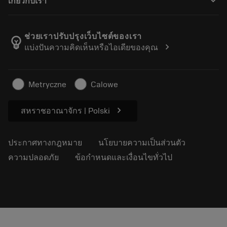
keyboard_arrow_down
เกี่ยวกับเรา
สั่ง ซื้อ
บทเรียนอิเล็กทรอนิกส์
ตำแหน่งงาน
ผลการค้นหา
กิจกรรมและการฝึกอบรม
เกี่ยวกับแซนด์วิคโคโรม้อนท์
ติดตามคําสั่งซื้อของคุณ
Tool ID
ช่วยเราปรับปรุงเว็บไซต์ของเรา
emoji_objects
chevron_right
แบ่งปันความคิดเห็นหรือไอเดียของคุณ
ค้นหาเรา
คำ ถาม
สำหรับสื่อมวลชน
ติดต่อเรา
ข้อมูลความปลอดภัยในการทำงาน
Metryczne
Calowe
ความยั่งยืน
chevron_right
สหราชอาณาจักร | Polski
ประกาศทางกฎหมาย
นโยบายความเป็นส่วนตัว
ความปลอดภัย
ข้อกำหนดและเงื่อนไขทั่วไป