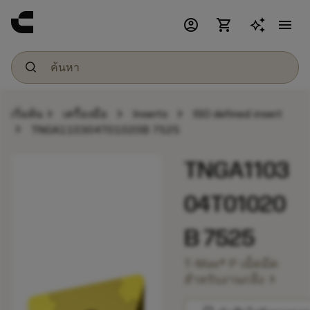
account_circle
shopping_cart
menu
chevron_right
chevron_right
chevron_right
เริ่มต้น
เครื่องมือ
Inserts
ISO defined insert
chevron_right
TNGA110304T01020B 7525
TNGA1103
04T01020
B 7525
T-Max® P เม็ดมีด
chevron_right
สำหรับงานกลึง