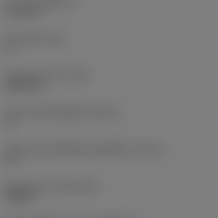
ความหนาเม็ดมีด
(S)
3.175 mm
มุมหลบหลัก
(AN)
0 °
น้ำหนักของอุปกรณ์
(WT)
0.0021 kg
รหัสขนาดช่องใส่เม็ดมีด
(SSC_M)
11
รหัสขนาดช่องใส่เม็ดมีดแบบอิมพีเรียล
(SSC_N)
1/4
Release date
(ValFrom20)
10/8/10