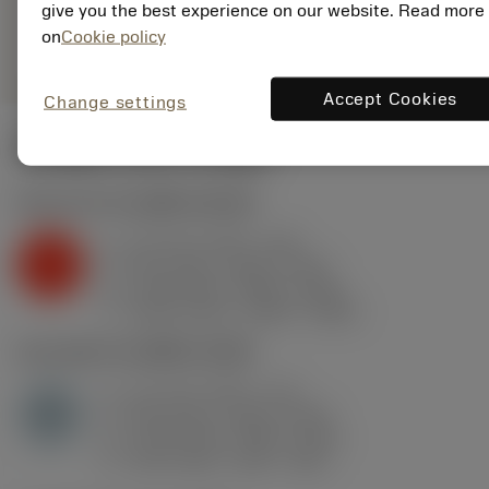
give you the best experience on our website. Read more
deployed_code
ตัวแทน
แสดงโมเดล 3 มิติ
on
Cookie policy
remove
add
ทั่วไป
shopping_cart
เพิ่มล
Accept Cookies
Change settings
ค่าเริ่มต้น
(KAPR
92 deg
)
K2.2.C.UT
,
ความแข็ง: 245 HB
a
0.2 mm (0.07 - 0.8)
p
K
f
0.21 mm/r (0.06 - 0.41)
n
h
0.18 mm/r (0.05 - 0.36)
ex
v
1250 m/min (1400 - 1000)
c
H1.3.Z.HA
,
ความแข็ง: 60 HRC
a
0.1 mm (0.07 - 0.2)
p
H
f
0.09 mm/r (0.06 - 0.18)
n
h
0.06 mm/r (0.04 - 0.12)
ex
v
140 m/min (145 - 130)
c