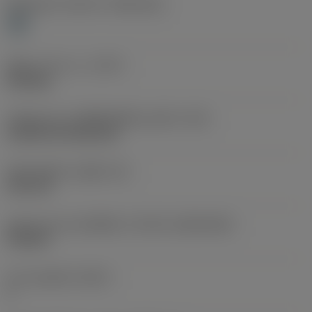
Workpiece material
(TMC1ISO)
H
ชนิดการทำงาน
(CTPT)
finishing
รหัสรูปแบบการติดตั้งเม็ดมีด (เมตริก)
(IFS)
Cylindrical fixing hole
เส้นผ่าศูนย์กลางรูยึด
(D1)
3.81 mm
รูปทรงและขนาดเม็ดมีด
(CUTINT_SIZESHAPE)
TN1604
จำนวนคมตัด
(CEDC)
3