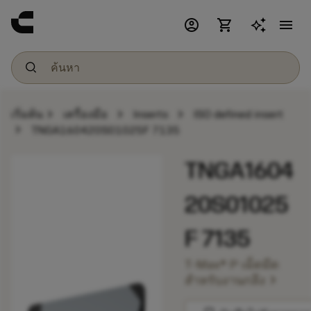
account_circle
shopping_cart
menu
chevron_right
chevron_right
chevron_right
เริ่มต้น
เครื่องมือ
Inserts
ISO defined insert
chevron_right
TNGA160420S01025F 7135
TNGA1604
20S01025
F 7135
T-Max® P เม็ดมีด
chevron_right
สำหรับงานกลึง