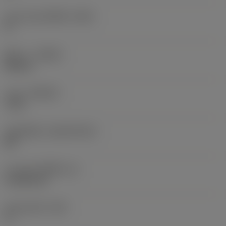
มุมคายของเม็ดมีด
(GAN)
0 °
ทิศทาง
(HAND)
Neutral
เกรด
(GRADE)
7135
วัสดุเม็ดมีด
(SUBSTRATE)
BH
ความหนาเม็ดมีด
(S)
4.7625 mm
มุมหลบหลัก
(AN)
0 °