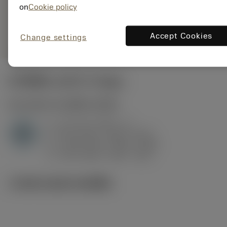
7135
on
Cookie policy
การเป็น
deployed_code
ตัวแทน
แสดงโมเดล 3 มิติ
remove
add
ทั่วไป
shopping_cart
เพิ่มล
Accept Cookies
Change settings
ค่าเริ่มต้น
(KAPR
91 deg
)
H1.3.Z.HA
,
ความแข็ง: 60 HRC
a
0.2 mm (0.07 - 1)
p
H
f
0.21 mm/r (0.09 - 0.41)
n
h
0.09 mm/r (0.04 - 0.18)
ex
v
135 m/min (145 - 115)
c
ภาพประกอบทางเทคนิค