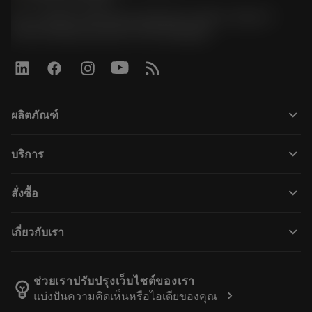
51, JL Tower, 19th Floor, Room No. 1904-6, Rama 9
Road, Kwaeng Huamark, Khet Bangkapi
keyboard_arrow_down
ผลิตภัณฑ์
ผลิตภัณฑ์ทั้งหมด
keyboard_arrow_down
บริการ
CoroPlus® Tool Guide
การรีไซเคิล
Tool Assembly
keyboard_arrow_down
สั่งซื้อ
การฟื้นฟูสภาพเครื่องมือ
Tailor Made
วิธีการซื้อ
ความรู้
แคตตาล็อก
keyboard_arrow_down
เกี่ยวกับเรา
สั่ง ซื้อ
บทเรียนอิเล็กทรอนิกส์
ตำแหน่งงาน
ผลการค้นหา
กิจกรรมและการฝึกอบรม
เกี่ยวกับแซนด์วิคโคโรม้อนท์
ติดตามคําสั่งซื้อของคุณ
Tool ID
ช่วยเราปรับปรุงเว็บไซต์ของเรา
emoji_objects
chevron_right
แบ่งปันความคิดเห็นหรือไอเดียของคุณ
ค้นหาเรา
คำ ถาม