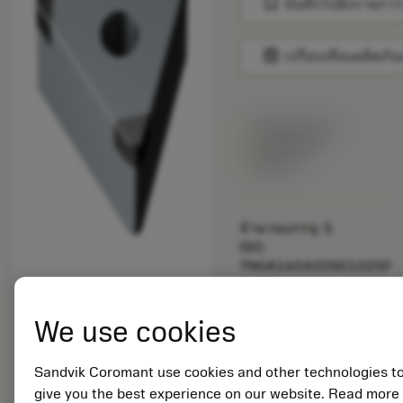
bookmark
บันทึกไปยังรายการ
balance
เปรียบเทียบผลิตภัณ
พร้อมจําหน่าย
ภายในหนึ่ง
สัปดาห์
จำนวนบรรจุ: 5
ISO:
TNGA160420S01025F
7135
รหัสวัสดุ: 7586935
We use cookies
EAN:
7323223813008
ANSI:
Sandvik Coromant use cookies and other technologies t
TNGA335S0325F
give you the best experience on our website. Read more