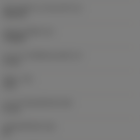
เส้นผ่านศูนย์กลางวงกลมแนบใน
(IC)
9.525 mm
รหัสรูปทรงเม็ดมีด
(SC)
Triangular
ความยาวประสิทธิผลของคมตัด
(LE)
3.9 mm
รัศมีมุม
(RE)
2 mm
ความกว้างสันคมที่หน้าตัด
(BN)
0.1 mm
มุมสันคมที่หน้าตัด
(GB)
25 °