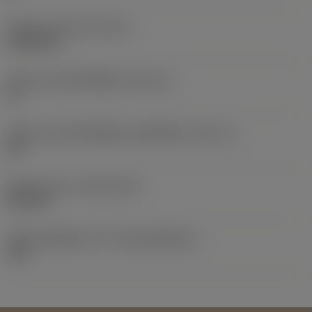
น้ำหนักของอุปกรณ์
(WT)
0.0024 kg
รหัสขนาดช่องใส่เม็ดมีด
(SSC_M)
16
รหัสขนาดช่องใส่เม็ดมีดแบบอิมพีเรียล
(SSC_N)
3/8
Release date
(ValFrom20)
22/9/18
รหัสของชุดที่ออกแล้ว
(RELEASEPACK)
18.2