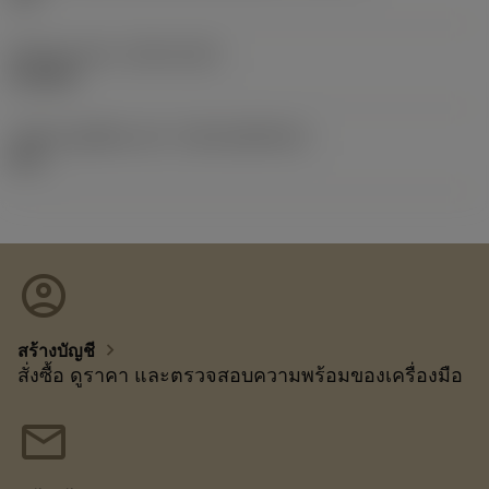
Release date
(ValFrom20)
4/12/89
รหัสของชุดที่ออกแล้ว
(RELEASEPACK)
89.1
account_circle
chevron_right
สร้างบัญชี
สั่งซื้อ ดูราคา และตรวจสอบความพร้อมของเครื่องมือ
mail