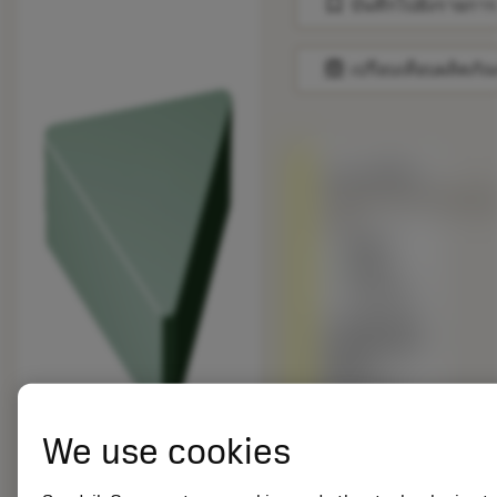
bookmark
บันทึกไปยังรายการ
balance
เปรียบเทียบผลิตภัณ
ถูกแทนที่ด้วย
TNGN160408T0102
675
สินค้า
พร้อม
จำหน่าย
เกรดอื่นเทียบ
กับผลิตภัณฑ์
ดั้งเดิม –
โปรดตรวจ
สอบ
ความเร็วตัด
We use cookies