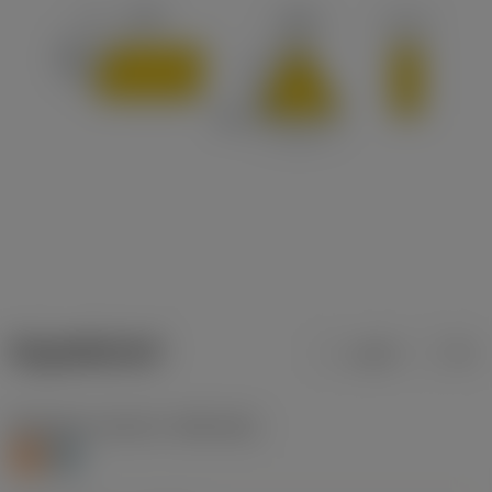
ข้อมูลผลิตภัณฑ์
เมตริก
นิ้ว
Workpiece material
(TMC1ISO)
S
H