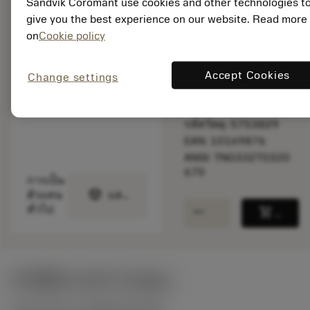
สินค้าพร้อม
Sandvik Coromant use cookies and other technologies t
จำหน่าย
give you the best experience on our website. Read more
on
Cookie policy
จำนวนบรรจุ: 10
Accept Cookies
Change settings
ISO:
TNGN160408T01020
670
รหัสวัสดุ: 5753829
EAN: 10169876
ANSI: TNG332T0320
670
การเป็น
deployed_code
ตัวแทน
แสดงโมเดล 3 มิติ
remove
add
ทั่วไป
shopping_cart
เพิ่มล
ค่าเริ่มต้น
(KAPR
92 deg
)