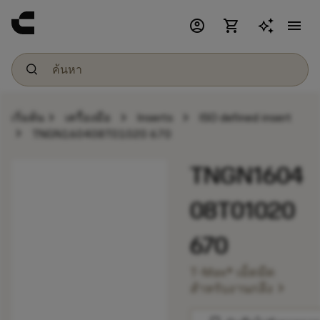
account_circle
shopping_cart
menu
chevron_right
chevron_right
chevron_right
เริ่มต้น
เครื่องมือ
Inserts
ISO defined insert
chevron_right
TNGN160408T01020 670
TNGN1604
08T01020
670
T-Max® เม็ดมีด
chevron_right
สำหรับงานกลึง