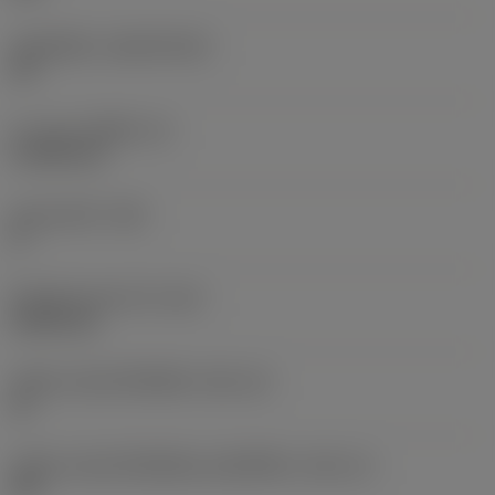
วัสดุเม็ดมีด
(SUBSTRATE)
CR
ความหนาเม็ดมีด
(S)
4.7625 mm
มุมหลบหลัก
(AN)
0 °
น้ำหนักของอุปกรณ์
(WT)
0.0021 kg
รหัสขนาดช่องใส่เม็ดมีด
(SSC_M)
16
รหัสขนาดช่องใส่เม็ดมีดแบบอิมพีเรียล
(SSC_N)
3/8