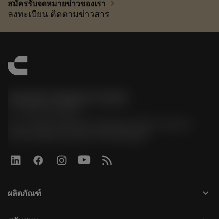
chevron_right
สมัครรับจดหมายข่าวของเรา
ลงทะเบียน ติดตามข่าวสาร
Sandvik Thailand Limited
phone
+66 2 016 2120
51, JL Tower, 19th Floor, Room No. 1904-6, Rama 9
Road, Kwaeng Huamark, Khet Bangkapi
keyboard_arrow_down
ผลิตภัณฑ์
เครื่องมือทั้งหมด