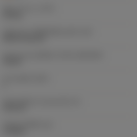
ชนิดการทำงาน
(CTPT)
finishing
รหัสรูปแบบการติดตั้งเม็ดมีด (เมตริก)
(IFS)
Without fixing hole
รูปทรงและขนาดเม็ดมีด
(CUTINT_SIZESHAPE)
TN1604
จำนวนคมตัด
(CEDC)
6
เส้นผ่านศูนย์กลางวงกลมแนบใน
(IC)
9.525 mm
รหัสรูปทรงเม็ดมีด
(SC)
Triangular