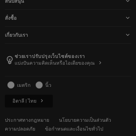
keyboard_arrow_down
สนับสนุน
ซอฟต์แวร์ทั้งหมด
ฝ่ายบริการลูกค้า
การรีไซเคิล
keyboard_arrow_down
สั่งซื้อ
ผู้จัดจำหน่ายและผู้เชี่ยวชาญ
การปรับสภาพใหม่
วิธีซื้อ
คู่มือและบทช่วยสอน
Tailor Made
keyboard_arrow_down
เกี่ยวกับเรา
สั่งซื้อ
เครื่องคิดเลขและแอป
เกี่ยวกับ Sandvik Coromant
ส่งคืน
แคตตาล็อกและคู่มืออ้างอิง
Manufacturing Wellness
ติดตามคำสั่งซื้อของคุณ
ช่วยเราปรับปรุงเว็บไซต์ของเรา
emoji_objects
chevron_right
แบ่งปันความคิดเห็นหรือไอเดียของคุณ
อาชีพ
ทำใบเสนอราคา
ธุรกิจที่ยั่งยืน
บทความ
เมตริก
นิ้ว
สำหรับสื่อมวลชน
chevron_right
อิตาลี | ไทย
ประกาศทางกฎหมาย
นโยบายความเป็นส่วนตัว
ความปลอดภัย
ข้อกำหนดและเงื่อนไขทั่วไป