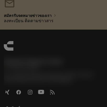
mail
chevron_right
สมัครรับจดหมายข่าวของเรา
ลงทะเบียน ติดตามข่าวสาร
Sandvik Thailand Limited
phone
+66 2 016 2120
51, JL Tower, 19th Floor, Room No. 1904-6, Rama 9
Road, Kwaeng Huamark, Khet Bangkapi