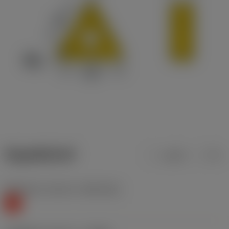
ข้อมูลผลิตภัณฑ์
เมตริก
นิ้ว
Workpiece material
(TMC1ISO)
K