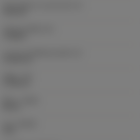
เส้นผ่านศูนย์กลางวงกลมแนบใน
(IC)
9.525 mm
รหัสรูปทรงเม็ดมีด
(SC)
Triangular
ความยาวประสิทธิผลของคมตัด
(LE)
14.5418 mm
รัศมีมุม
(RE)
0.7938 mm
ทิศทาง
(HAND)
Neutral
เกรด
(GRADE)
3210