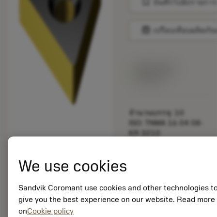
bookmark
บันทึกไปยังรายการ
balance
เปรียบเทียบผลิตภัณ
สินค้าพร้อม
จำหน่าย
จำนวนบรรจุ: 10
ISO: TNMA 16 04 08-
KR 3210
รหัสวัสดุ: 5753425
EAN: 11585103
We use cookies
ANSI: TNMA 332-KR
3210
การเป็น
Sandvik Coromant use cookies and other technologies t
deployed_code
ตัวแทน
แสดงโมเดล 3 มิติ
give you the best experience on our website. Read more
remove
add
ทั่วไป
shopping_cart
เพิ่มล
on
Cookie policy