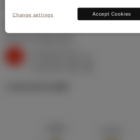
Accept Cookies
Change settings
ค่าเริ่มต้น
(KAPR
91 deg
)
K2.2.C.UT
,
ความแข็ง: 245 HB
a
3.5 mm (0.2 - 7)
p
K
f
0.35 mm/r (0.15 - 0.6)
n
h
0.35 mm/r (0.15 - 0.6)
ex
v
280 m/min (345 - 225)
c
ภาพประกอบทางเทคนิค