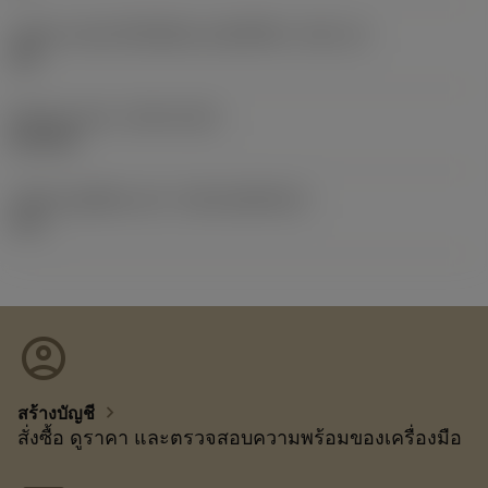
รหัสขนาดช่องใส่เม็ดมีดแบบอิมพีเรียล
(SSC_N)
3/8
Release date
(ValFrom20)
26/1/04
รหัสของชุดที่ออกแล้ว
(RELEASEPACK)
12.1
account_circle
chevron_right
สร้างบัญชี
สั่งซื้อ ดูราคา และตรวจสอบความพร้อมของเครื่องมือ