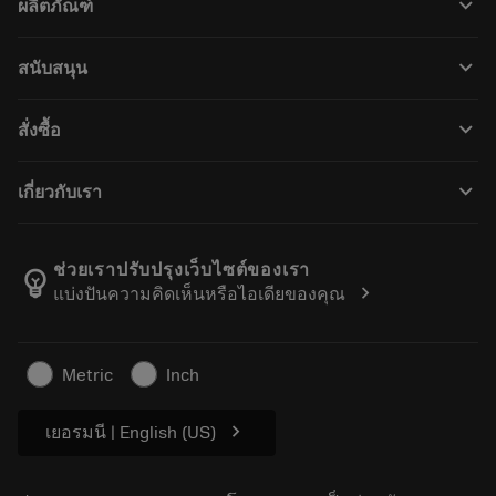
keyboard_arrow_down
ผลิตภัณฑ์
เครื่องมือทั้งหมด
keyboard_arrow_down
สนับสนุน
ซอฟต์แวร์ทั้งหมด
ฝ่ายบริการลูกค้า
การรีไซเคิล
keyboard_arrow_down
สั่งซื้อ
ผู้จัดจำหน่ายและผู้เชี่ยวชาญ
การปรับสภาพใหม่
วิธีซื้อ
คู่มือและบทช่วยสอน
Tailor Made
keyboard_arrow_down
เกี่ยวกับเรา
สั่งซื้อ
เครื่องคิดเลขและแอป
เกี่ยวกับ Sandvik Coromant
ส่งคืน
แคตตาล็อกและคู่มืออ้างอิง
Manufacturing Wellness
ติดตามคำสั่งซื้อของคุณ
ช่วยเราปรับปรุงเว็บไซต์ของเรา
emoji_objects
chevron_right
แบ่งปันความคิดเห็นหรือไอเดียของคุณ
อาชีพ
ทำใบเสนอราคา
ธุรกิจที่ยั่งยืน
บทความ
Metric
Inch
สำหรับสื่อมวลชน
chevron_right
เยอรมนี | English (US)