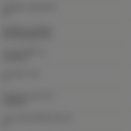
วัสดุเม็ดมีด
(SUBSTRATE)
HC
ชั้นเคลือบผิว
(COATING)
CVD TiCN+Al2O3+TiN
ความหนาเม็ดมีด
(S)
4.7625 mm
มุมหลบหลัก
(AN)
0 °
น้ำหนักของอุปกรณ์
(WT)
0.0068 kg
รหัสขนาดช่องใส่เม็ดมีด
(SSC_M)
16