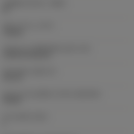
รหัสผู้ผลิตร่องหักเศษ
(CBMD)
KR
ชนิดการทำงาน
(CTPT)
roughing
รหัสรูปแบบการติดตั้งเม็ดมีด (เมตริก)
(IFS)
Cylindrical fixing hole
เส้นผ่าศูนย์กลางรูยึด
(D1)
3.81 mm
รูปทรงและขนาดเม็ดมีด
(CUTINT_SIZESHAPE)
TN1604
จำนวนคมตัด
(CEDC)
6