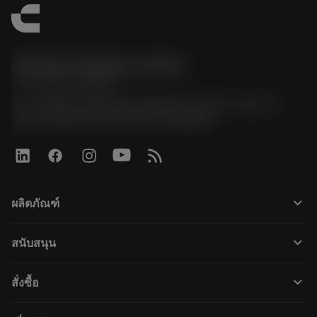
Sandvik Thailand Limited
phone
+66 2 016 2120
51, JL Tower, 19th Floor, Room No. 1904-6, Rama 9
Road, Kwaeng Huamark, Khet Bangkapi
keyboard_arrow_down
ผลิตภัณฑ์
すべてのツール
keyboard_arrow_down
สนับสนุน
すべてのソフトウェア
カスタマーサービス
リサイクル
keyboard_arrow_down
สั่งซื้อ
販売店および専門家
再生処理
購入方法
ガイドとチュートリアル
テーラーメード