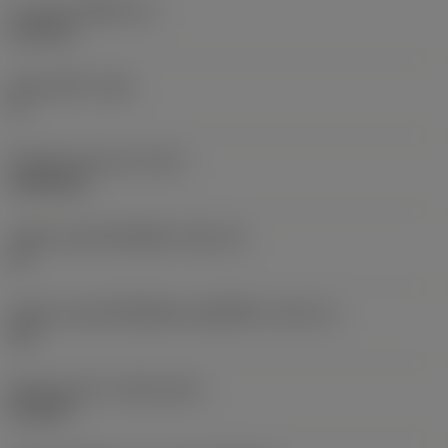
ความหนาเม็ดมีด
(S)
6.35 mm
มุมหลบหลัก
(AN)
0 °
น้ำหนักของอุปกรณ์
(WT)
0.0262 kg
รหัสขนาดช่องใส่เม็ดมีด
(SSC_M)
19
รหัสขนาดช่องใส่เม็ดมีดแบบอิมพีเรียล
(SSC_N)
3/4
Release date
(ValFrom20)
2/11/92