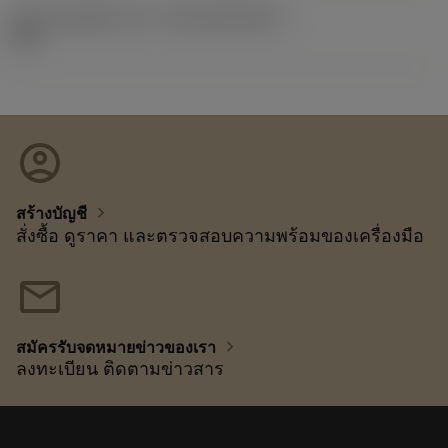
รหัสของชุดที่ออกแล้ว
(RELEASEPACK)
92.3
account_circle
chevron_right
สร้างบัญชี
สั่งซื้อ ดูราคา และตรวจสอบความพร้อมของเครื่องมือ
mail
chevron_right
สมัครรับจดหมายข่าวของเรา
ลงทะเบียน ติดตามข่าวสาร