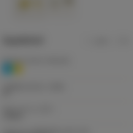
ข้อมูลผลิตภัณฑ์
เมตริก
นิ้ว
Workpiece material
(TMC1ISO)
P
M
รหัสผู้ผลิตร่องหักเศษ
(CBMD)
HR
ชนิดการทำงาน
(CTPT)
roughing
รหัสรูปแบบการติดตั้งเม็ดมีด (เมตริก)
(IFS)