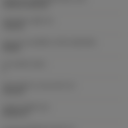
Cylindrical fixing hole
เส้นผ่าศูนย์กลางรูยึด
(D1)
7.925 mm
รูปทรงและขนาดเม็ดมีด
(CUTINT_SIZESHAPE)
CN1906
จำนวนคมตัด
(CEDC)
2
เส้นผ่านศูนย์กลางวงกลมแนบใน
(IC)
19.05 mm
รหัสรูปทรงเม็ดมีด
(SC)
Rhombic 80