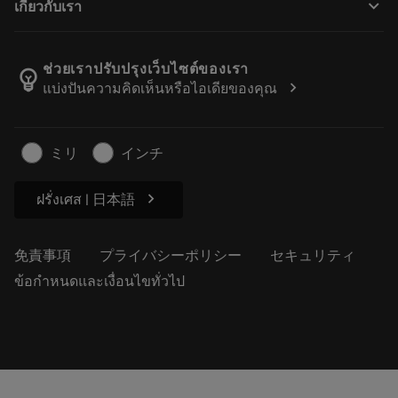
keyboard_arrow_down
เกี่ยวกับเรา
注文
計算ツールとアプリ
サンドビック・コロマントについて
戻る
カタログおよびハンドブック
Manufacturing Wellness
注文を追跡する
ช่วยเราปรับปรุงเว็บไซต์ของเรา
emoji_objects
chevron_right
แบ่งปันความคิดเห็นหรือไอเดียของคุณ
経歴
見積もりを作成する
サステナブルな事業
記事
ミリ
インチ
プレス用
chevron_right
ฝรั่งเศส | 日本語
免責事項
プライバシーポリシー
セキュリティ
ข้อกำหนดและเงื่อนไขทั่วไป