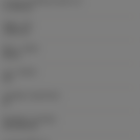
ความยาวประสิทธิผลของคมตัด
(LE)
17.7439 mm
รัศมีมุม
(RE)
1.5875 mm
ทิศทาง
(HAND)
Neutral
เกรด
(GRADE)
235
วัสดุเม็ดมีด
(SUBSTRATE)
HC
ชั้นเคลือบผิว
(COATING)
CVD TiCN+TiN