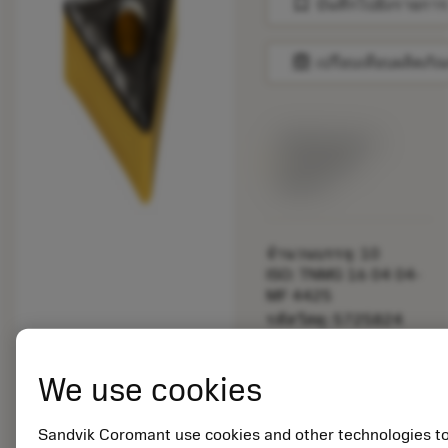
bookmark
บันทึกไปยังรายการ
balance
เปรียบเทียบผลิตภัณ
พร้อมจําหน่าย
ภายในหนึ่ง
สัปดาห์
จำนวนบรรจุ: 10
ISO: TNMG 16 04 04-
MF 4425
รหัสวัสดุ: 5725824
EAN: 10621144
ANSI: CNMM 644-HR
We use cookies
235
การเป็น
deployed_code
ตัวแทน
แสดงโมเดล 3 มิติ
Sandvik Coromant use cookies and other technologies t
remove
add
ทั่วไป
shopping_cart
เพิ่มล