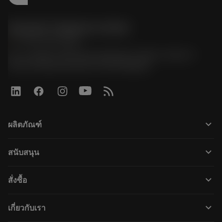
Sandvik Thailand Limited
phone
+66 2 016 2120
51, JL Tower, 19th Floor, Room No. 1904-6, Rama 9
Road, Kwaeng Huamark, Khet Bangkapi
keyboard_arrow_down
ผลิตภัณฑ์
เครื่องมือทั้งหมด
keyboard_arrow_down
สนับสนุน
ซอฟต์แวร์ทั้งหมด
ฝ่ายบริการลูกค้า
การรีไซเคิล
keyboard_arrow_down
สั่งซื้อ
ผู้จัดจำหน่ายและผู้เชี่ยวชาญ
การปรับสภาพใหม่
วิธีซื้อ
คู่มือและบทช่วยสอน
Tailor Made
keyboard_arrow_down
เกี่ยวกับเรา
สั่งซื้อ
เครื่องคิดเลขและแอป