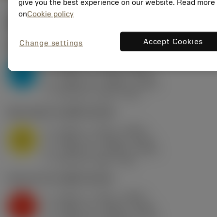
give you the best experience on our website. Read more
on
Cookie policy
ค่าเริ่มต้น
(KAPR
91 deg
)
Accept Cookies
Change settings
P2.1.Z.AN
,
ความแข็ง: 175 HB
a
0.016 in (0.01 - 0.059)
p
P
f
0.006 in/r (0.003 - 0.012)
n
h
0.006 in/r (0.003 - 0.012)
ex
v
990 sfm (1150 - 810)
c
M1.0.Z.AQ
,
ความแข็ง: 200 HB
a
0.016 in (0.01 - 0.059)
p
M
f
0.006 in/r (0.003 - 0.012)
n
h
0.006 in/r (0.003 - 0.012)
ex
v
620 sfm (680 - 530)
c
K2.2.C.UT
,
ความแข็ง: 245 HB
a
0.016 in (0.01 - 0.059)
p
K
f
0.006 in/r (0.003 - 0.012)
n
h
0.006 in/r (0.003 - 0.012)