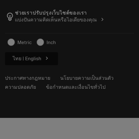
เกี่ยวกับ Sandvik Coromant
ส่งคืน
แคตตาล็อกและคู่มืออ้างอิง
Manufacturing Wellness
ติดตามคำสั่งซื้อของคุณ
ช่วยเราปรับปรุงเว็บไซต์ของเรา
emoji_objects
chevron_right
แบ่งปันความคิดเห็นหรือไอเดียของคุณ
อาชีพ
ทำใบเสนอราคา
ธุรกิจที่ยั่งยืน
บทความ
Metric
Inch
สำหรับสื่อมวลชน
chevron_right
ไทย | English
ประกาศทางกฎหมาย
นโยบายความเป็นส่วนตัว
ความปลอดภัย
ข้อกำหนดและเงื่อนไขทั่วไป