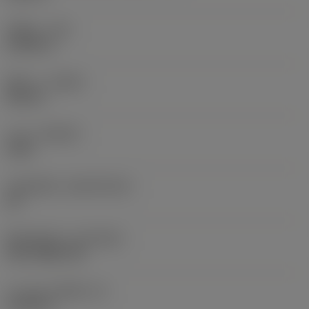
รัศมีมุม
(RE)
0.0156 in
ทิศทาง
(HAND)
Neutral
เกรด
(GRADE)
1625
วัสดุเม็ดมีด
(SUBSTRATE)
HC
ชั้นเคลือบผิว
(COATING)
PVD TiAlN+TiN
ความหนาเม็ดมีด
(S)
0.1875 in