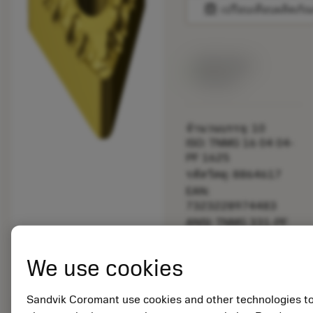
balance
เปรียบเทียบผลิตภัณ
สินค้าพร้อม
จำหน่าย
จำนวนบรรจุ: 10
ISO: TNMG 16 04 04-
PF 1625
รหัสวัสดุ: 8864617
EAN:
7323228974483
ANSI: TNMG 331-PF
1625
การเป็น
deployed_code
ตัวแทน
แสดงโมเดล 3 มิติ
We use cookies
remove
add
ทั่วไป
shopping_cart
เพิ่มล
Sandvik Coromant use cookies and other technologies t