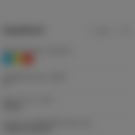
ข้อมูลผลิตภัณฑ์
เมตริก
นิ้ว
Workpiece material
(TMC1ISO)
P
M
K
รหัสผู้ผลิตร่องหักเศษ
(CBMD)
PF
ชนิดการทำงาน
(CTPT)
finishing
รหัสรูปแบบการติดตั้งเม็ดมีด (เมตริก)
(IFS)
Cylindrical fixing hole