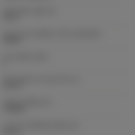
เส้นผ่าศูนย์กลางรูยึด
(D1)
0.15 in
รูปทรงและขนาดเม็ดมีด
(CUTINT_SIZESHAPE)
TN1604
จำนวนคมตัด
(CEDC)
6
เส้นผ่านศูนย์กลางวงกลมแนบใน
(IC)
0.375 in
รหัสรูปทรงเม็ดมีด
(SC)
Triangular
ความยาวประสิทธิผลของคมตัด
(LE)
0.611 in