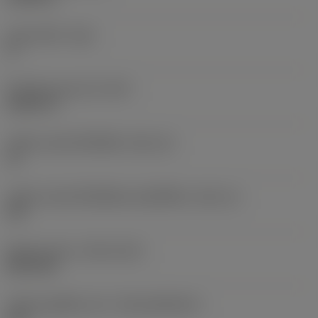
มุมหลบหลัก
(AN)
0 °
น้ำหนักของอุปกรณ์
(WT)
0.0057 lb
รหัสขนาดช่องใส่เม็ดมีด
(SSC_M)
16
รหัสขนาดช่องใส่เม็ดมีดแบบอิมพีเรียล
(SSC_N)
3/8
Release date
(ValFrom20)
28/11/25
รหัสของชุดที่ออกแล้ว
(RELEASEPACK)