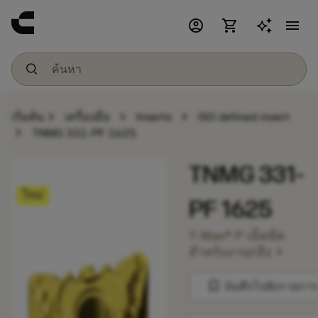
account_circle
shopping_cart
menu
chevron_right
chevron_right
chevron_right
เริ่มต้น
เครื่องมือ
Inserts
ISO defined insert
chevron_right
TNMG 331-PF 1625
TNMG 331-
ใหม่
PF 1625
T-Max® P เม็ดมีด
chevron_right
สำหรับงานกลึง
bookmark
บันทึกไปยังรายการ