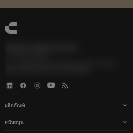
Sandvik Thailand Limited
phone
+66 2 016 2120
51, JL Tower, 19th Floor, Room No. 1904-6, Rama 9
Road, Kwaeng Huamark, Khet Bangkapi
keyboard_arrow_down
ผลิตภัณฑ์
เครื่องมือทั้งหมด
keyboard_arrow_down
สนับสนุน
ซอฟต์แวร์ทั้งหมด