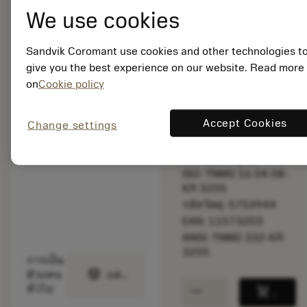
bookmark
บันทึกไปยังรายการ
We use cookies
balance
เปรียบเทียบผลิตภัณ
Sandvik Coromant use cookies and other technologies t
give you the best experience on our website. Read more
on
Cookie policy
สินค้าพร้อม
จำหน่าย
Accept Cookies
Change settings
จำนวนบรรจุ: 10
ISO: TNMG 16 04 08-
KR 3205
รหัสวัสดุ: 5753944
EAN: 11573203
ANSI: TNMG 332-KR
3205
การเป็น
deployed_code
ตัวแทน
แสดงโมเดล 3 มิติ
remove
add
ทั่วไป
shopping_cart
เพิ่มล