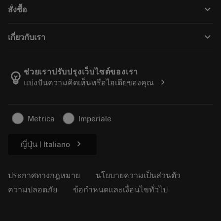
ฝ่ายบริการลูกค้า
การรีไซเคิล
keyboard_arrow_down
สั่งซื้อ
ผู้จัดจำหน่ายและผู้เชี่ยวชาญ
การปรับสภาพใหม่
วิธีซื้อ
คู่มือและบทช่วยสอน
Tailor Made
keyboard_arrow_down
เกี่ยวกับเรา
สั่งซื้อ
เครื่องคิดเลขและแอป
เกี่ยวกับ Sandvik Coromant
ส่งคืน
แคตตาล็อกและคู่มืออ้างอิง
Manufacturing Wellness
ติดตามคำสั่งซื้อของคุณ
ช่วยเราปรับปรุงเว็บไซต์ของเรา
emoji_objects
chevron_right
แบ่งปันความคิดเห็นหรือไอเดียของคุณ
อาชีพ
ทำใบเสนอราคา
ธุรกิจที่ยั่งยืน
บทความ
Metrica
Imperiale
สำหรับสื่อมวลชน
chevron_right
ญี่ปุ่น | Italiano
ประกาศทางกฎหมาย
นโยบายความเป็นส่วนตัว
ความปลอดภัย
ข้อกำหนดและเงื่อนไขทั่วไป