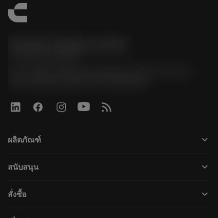
Sandvik Thailand Limited
phone
+66 2 016 2120
51, JL Tower, 19th Floor, Room No. 1904-6, Rama 9
Road, Kwaeng Huamark, Khet Bangkapi
keyboard_arrow_down
ผลิตภัณฑ์
すべてのツール
keyboard_arrow_down
สนับสนุน
すべてのソフトウェア
カスタマーサービス
リサイクル
keyboard_arrow_down
สั่งซื้อ
販売店および専門家
再生処理
購入方法
ガイドとチュートリアル
テーラーメード