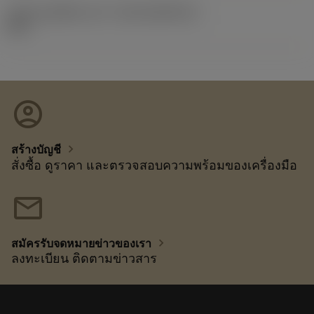
รหัสของชุดที่ออกแล้ว
(RELEASEPACK)
92.3
account_circle
chevron_right
สร้างบัญชี
สั่งซื้อ ดูราคา และตรวจสอบความพร้อมของเครื่องมือ
mail
chevron_right
สมัครรับจดหมายข่าวของเรา
ลงทะเบียน ติดตามข่าวสาร