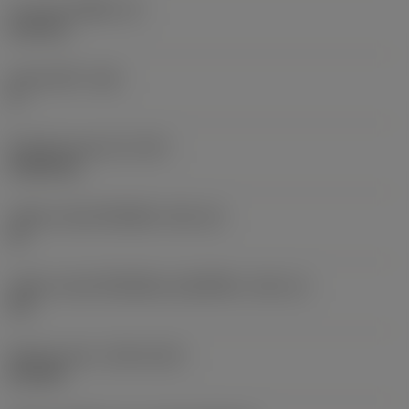
ความหนาเม็ดมีด
(S)
6.35 mm
มุมหลบหลัก
(AN)
0 °
น้ำหนักของอุปกรณ์
(WT)
0.0262 kg
รหัสขนาดช่องใส่เม็ดมีด
(SSC_M)
19
รหัสขนาดช่องใส่เม็ดมีดแบบอิมพีเรียล
(SSC_N)
3/4
Release date
(ValFrom20)
2/11/92