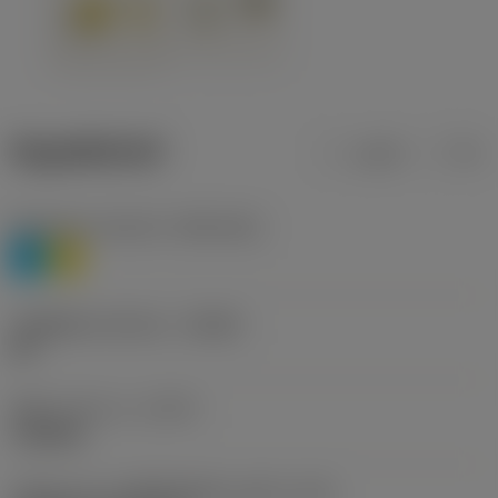
ข้อมูลผลิตภัณฑ์
เมตริก
นิ้ว
Workpiece material
(TMC1ISO)
P
M
รหัสผู้ผลิตร่องหักเศษ
(CBMD)
HR
ชนิดการทำงาน
(CTPT)
roughing
รหัสรูปแบบการติดตั้งเม็ดมีด (เมตริก)
(IFS)