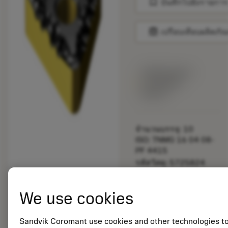
bookmark
บันทึกไปยังรายการ
balance
เปรียบเทียบผลิตภัณ
พร้อมจําหน่าย
ภายในหนึ่ง
สัปดาห์
จำนวนบรรจุ: 10
ISO: TNMG 16 04 08-
PF 4415
รหัสวัสดุ: 5725824
EAN: 10621144
ANSI: CNMM 644-HR
We use cookies
235
การเป็น
deployed_code
ตัวแทน
แสดงโมเดล 3 มิติ
Sandvik Coromant use cookies and other technologies t
remove
add
ทั่วไป
shopping_cart
เพิ่มล