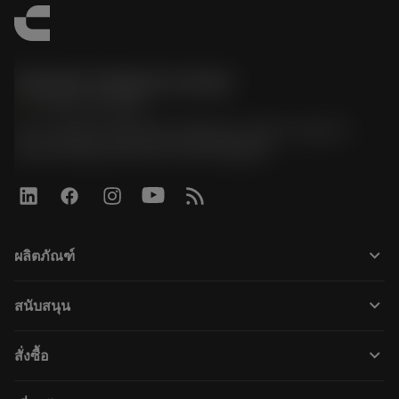
Sandvik Thailand Limited
phone
+66 2 016 2120
51, JL Tower, 19th Floor, Room No. 1904-6, Rama 9
Road, Kwaeng Huamark, Khet Bangkapi
keyboard_arrow_down
ผลิตภัณฑ์
すべてのツール
keyboard_arrow_down
สนับสนุน
すべてのソフトウェア
カスタマーサービス
リサイクル
keyboard_arrow_down
สั่งซื้อ
販売店および専門家
再生処理
購入方法
ガイドとチュートリアル
テーラーメード