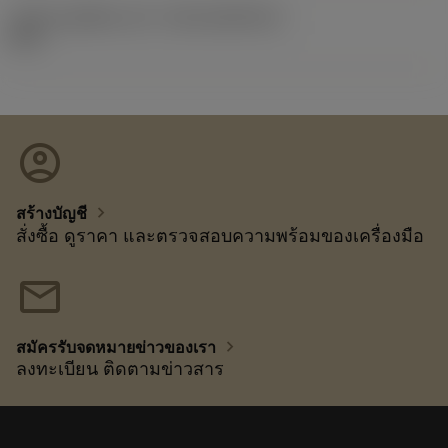
รหัสของชุดที่ออกแล้ว
(RELEASEPACK)
92.3
account_circle
chevron_right
สร้างบัญชี
สั่งซื้อ ดูราคา และตรวจสอบความพร้อมของเครื่องมือ
mail
chevron_right
สมัครรับจดหมายข่าวของเรา
ลงทะเบียน ติดตามข่าวสาร