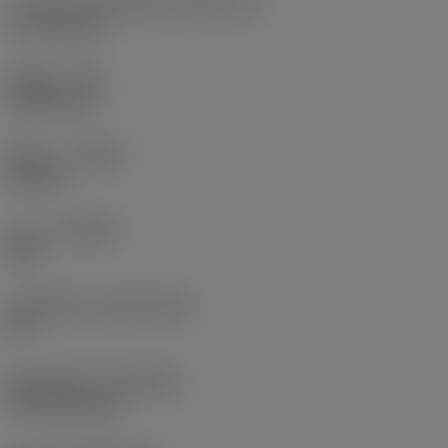
ความยาวประสิทธิผลของคมตัด
(LE)
17.7439 mm
รัศมีมุม
(RE)
1.5875 mm
ทิศทาง
(HAND)
Neutral
เกรด
(GRADE)
235
วัสดุเม็ดมีด
(SUBSTRATE)
HC
ชั้นเคลือบผิว
(COATING)
CVD TiCN+TiN