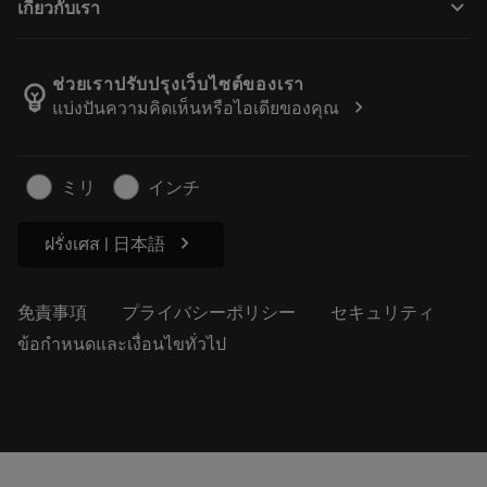
keyboard_arrow_down
เกี่ยวกับเรา
注文
計算ツールとアプリ
サンドビック・コロマントについて
戻る
カタログおよびハンドブック
Manufacturing Wellness
注文を追跡する
ช่วยเราปรับปรุงเว็บไซต์ของเรา
emoji_objects
chevron_right
แบ่งปันความคิดเห็นหรือไอเดียของคุณ
経歴
見積もりを作成する
サステナブルな事業
記事
ミリ
インチ
プレス用
chevron_right
ฝรั่งเศส | 日本語
免責事項
プライバシーポリシー
セキュリティ
ข้อกำหนดและเงื่อนไขทั่วไป