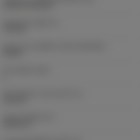
Cylindrical fixing hole
เส้นผ่าศูนย์กลางรูยึด
(D1)
7.925 mm
รูปทรงและขนาดเม็ดมีด
(CUTINT_SIZESHAPE)
CN1906
จำนวนคมตัด
(CEDC)
2
เส้นผ่านศูนย์กลางวงกลมแนบใน
(IC)
19.05 mm
รหัสรูปทรงเม็ดมีด
(SC)
Rhombic 80