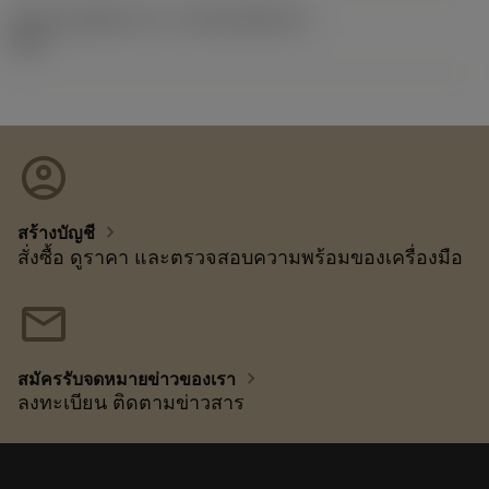
รหัสของชุดที่ออกแล้ว
(RELEASEPACK)
92.3
account_circle
chevron_right
สร้างบัญชี
สั่งซื้อ ดูราคา และตรวจสอบความพร้อมของเครื่องมือ
mail
chevron_right
สมัครรับจดหมายข่าวของเรา
ลงทะเบียน ติดตามข่าวสาร