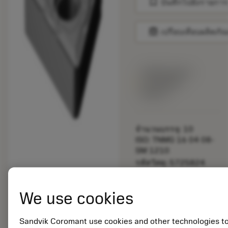
bookmark
บันทึกไปยังรายการ
balance
เปรียบเทียบผลิตภัณ
พร้อมจําหน่าย
ภายในหนึ่ง
สัปดาห์
จำนวนบรรจุ: 10
ISO: TNMG 16 04 08-
SM 1210
รหัสวัสดุ: 5725824
EAN: 10621144
ANSI: CNMM 644-HR
We use cookies
235
การเป็น
deployed_code
ตัวแทน
แสดงโมเดล 3 มิติ
Sandvik Coromant use cookies and other technologies t
remove
add
ทั่วไป
shopping_cart
เพิ่มล