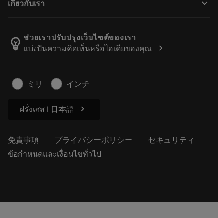
keyboard_arrow_down
เกี่ยวกับเรา
注文
計算ツールとアプリ
サンドビック・コロマントについて
戻る
カタログおよびハンドブック
Manufacturing Wellness
注文を追跡する
ช่วยเราปรับปรุงเว็บไซต์ของเรา
emoji_objects
chevron_right
แบ่งปันความคิดเห็นหรือไอเดียของคุณ
経歴
見積もりを作成する
サステナブルな事業
記事
ミリ
インチ
プレス用
chevron_right
ฝรั่งเศส | 日本語
免責事項
プライバシーポリシー
セキュリティ
ข้อกำหนดและเงื่อนไขทั่วไป