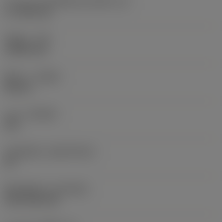
ความยาวประสิทธิผลของคมตัด
(LE)
17.7439 mm
รัศมีมุม
(RE)
1.5875 mm
ทิศทาง
(HAND)
Neutral
เกรด
(GRADE)
235
วัสดุเม็ดมีด
(SUBSTRATE)
HC
ชั้นเคลือบผิว
(COATING)
CVD TiCN+TiN