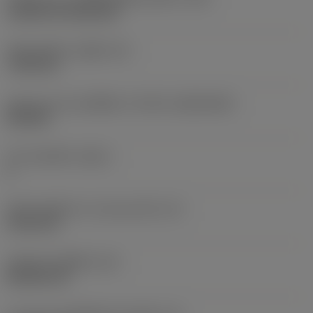
Cylindrical fixing hole
เส้นผ่าศูนย์กลางรูยึด
(D1)
7.925 mm
รูปทรงและขนาดเม็ดมีด
(CUTINT_SIZESHAPE)
CN1906
จำนวนคมตัด
(CEDC)
2
เส้นผ่านศูนย์กลางวงกลมแนบใน
(IC)
19.05 mm
รหัสรูปทรงเม็ดมีด
(SC)
Rhombic 80