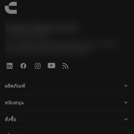
Sandvik Thailand Limited
phone
+66 2 016 2120
51, JL Tower, 19th Floor, Room No. 1904-6, Rama 9
Road, Kwaeng Huamark, Khet Bangkapi
keyboard_arrow_down
ผลิตภัณฑ์
すべてのツール
keyboard_arrow_down
สนับสนุน
すべてのソフトウェア
カスタマーサービス
リサイクル
keyboard_arrow_down
สั่งซื้อ
販売店および専門家
再生処理
購入方法
ガイドとチュートリアル
テーラーメード