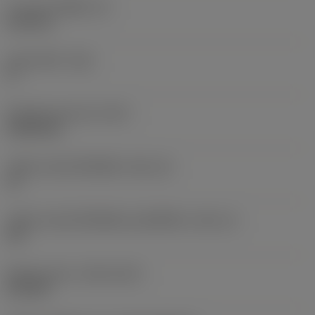
ความหนาเม็ดมีด
(S)
6.35 mm
มุมหลบหลัก
(AN)
0 °
น้ำหนักของอุปกรณ์
(WT)
0.0262 kg
รหัสขนาดช่องใส่เม็ดมีด
(SSC_M)
19
รหัสขนาดช่องใส่เม็ดมีดแบบอิมพีเรียล
(SSC_N)
3/4
Release date
(ValFrom20)
2/11/92