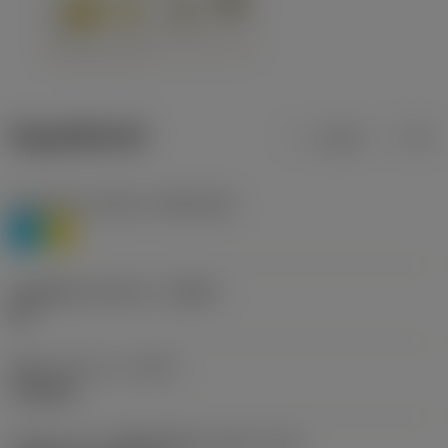
ข้อมูลผลิตภัณฑ์
เมตริก
นิ้ว
Workpiece material
(TMC1ISO)
P
M
รหัสผู้ผลิตร่องหักเศษ
(CBMD)
HR
ชนิดการทำงาน
(CTPT)
roughing
รหัสรูปแบบการติดตั้งเม็ดมีด (เมตริก)
(IFS)