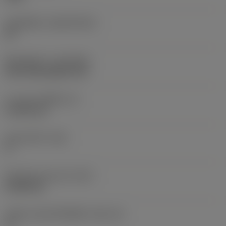
วัสดุเม็ดมีด
(SUBSTRATE)
HC
ชั้นเคลือบผิว
(COATING)
CVD TiCN+Al2O3+TiN
ความหนาเม็ดมีด
(S)
4.7625 mm
มุมหลบหลัก
(AN)
0 °
น้ำหนักของอุปกรณ์
(WT)
0.0064 kg
รหัสขนาดช่องใส่เม็ดมีด
(SSC_M)
16