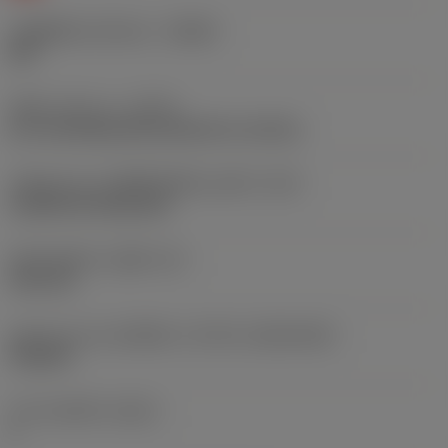
รหัสผู้ผลิตร่องหักเศษ
(CBMD)
KM
ชนิดการทำงาน
(CTPT)
pre-machining with demand on surface
รหัสรูปแบบการติดตั้งเม็ดมีด (เมตริก)
(IFS)
Cylindrical fixing hole
เส้นผ่าศูนย์กลางรูยึด
(D1)
3.81 mm
รูปทรงและขนาดเม็ดมีด
(CUTINT_SIZESHAPE)
TN1604
จำนวนคมตัด
(CEDC)
6