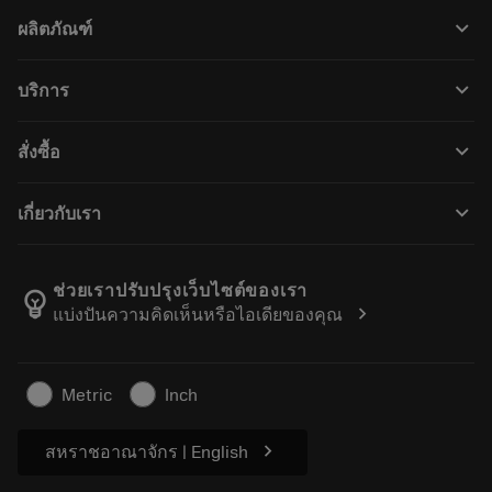
keyboard_arrow_down
ผลิตภัณฑ์
ผลิตภัณฑ์ทั้งหมด
keyboard_arrow_down
บริการ
CoroPlus® Tool Guide
การรีไซเคิล
Tool Assembly
keyboard_arrow_down
สั่งซื้อ
การฟื้นฟูสภาพเครื่องมือ
Tailor Made
วิธีการซื้อ
ความรู้
แคตตาล็อก
keyboard_arrow_down
เกี่ยวกับเรา
สั่ง ซื้อ
บทเรียนอิเล็กทรอนิกส์
ตำแหน่งงาน
ผลการค้นหา
กิจกรรมและการฝึกอบรม
เกี่ยวกับแซนด์วิคโคโรม้อนท์
ติดตามคําสั่งซื้อของคุณ
Tool ID
ช่วยเราปรับปรุงเว็บไซต์ของเรา
emoji_objects
chevron_right
แบ่งปันความคิดเห็นหรือไอเดียของคุณ
ค้นหาเรา
คำ ถาม
สำหรับสื่อมวลชน
ติดต่อเรา
ข้อมูลความปลอดภัยในการทำงาน
Metric
Inch
ความยั่งยืน
chevron_right
สหราชอาณาจักร | English