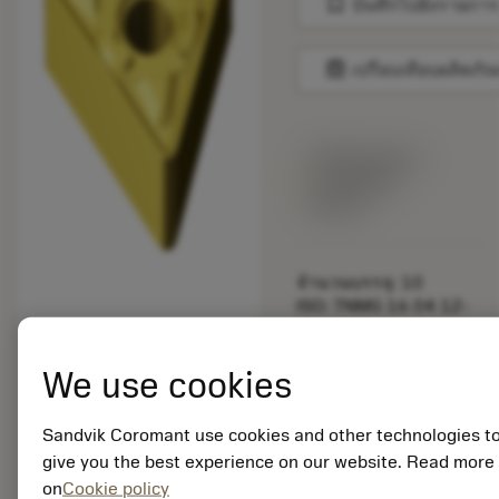
bookmark
บันทึกไปยังรายการ
balance
เปรียบเทียบผลิตภัณ
พร้อมจําหน่าย
ภายในหนึ่ง
สัปดาห์
จำนวนบรรจุ: 10
ISO: TNMG 16 04 12-
KM 3005
รหัสวัสดุ: 5754138
We use cookies
EAN: 10974036
ANSI: TNMG 333-KM
3005
Sandvik Coromant use cookies and other technologies t
การเป็น
give you the best experience on our website. Read more
deployed_code
ตัวแทน
แสดงโมเดล 3 มิติ
on
Cookie policy
remove
add
ทั่วไป
shopping_cart
เพิ่มล