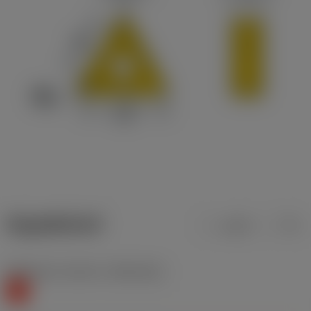
ข้อมูลผลิตภัณฑ์
เมตริก
นิ้ว
Workpiece material
(TMC1ISO)
K