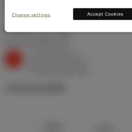
Accept Cookies
Change settings
ค่าเริ่มต้น
(KAPR
91 deg
)
K2.2.C.UT
,
ความแข็ง: 245 HB
a
3 mm (0.3 - 5.5)
p
K
f
0.4 mm/r (0.15 - 0.6)
n
h
0.4 mm/r (0.15 - 0.6)
ex
v
210 m/min (250 - 185)
c
ภาพประกอบทางเทคนิค