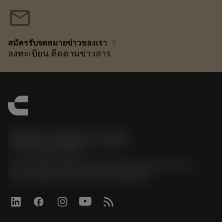
mail
chevron_right
สมัครรับจดหมายข่าวของเรา
ลงทะเบียน ติดตามข่าวสาร
Sandvik Thailand Limited
phone
+66 2 016 2120
51, JL Tower, 19th Floor, Room No. 1904-6, Rama 9
Road, Kwaeng Huamark, Khet Bangkapi