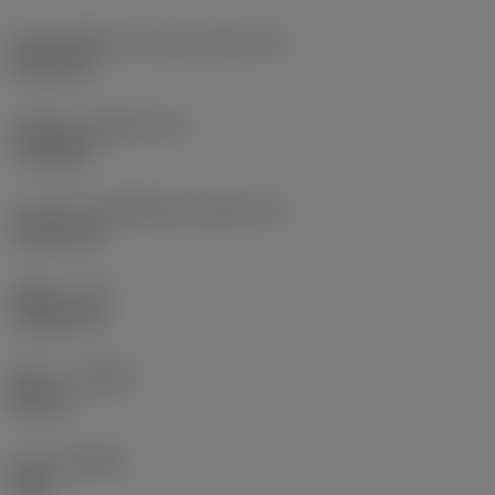
เส้นผ่านศูนย์กลางวงกลมแนบใน
(IC)
9.525 mm
รหัสรูปทรงเม็ดมีด
(SC)
Triangular
ความยาวประสิทธิผลของคมตัด
(LE)
13.564 mm
รัศมีมุม
(RE)
1.1906 mm
ทิศทาง
(HAND)
Neutral
เกรด
(GRADE)
3005