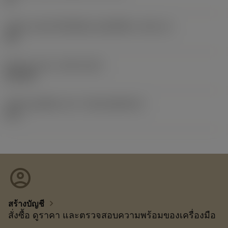
รหัสขนาดช่องใส่เม็ดมีดแบบอิมพีเรียล
(SSC_N)
3/8
Release date
(ValFrom20)
4/11/96
รหัสของชุดที่ออกแล้ว
(RELEASEPACK)
07.1
account_circle
chevron_right
สร้างบัญชี
สั่งซื้อ ดูราคา และตรวจสอบความพร้อมของเครื่องมือ