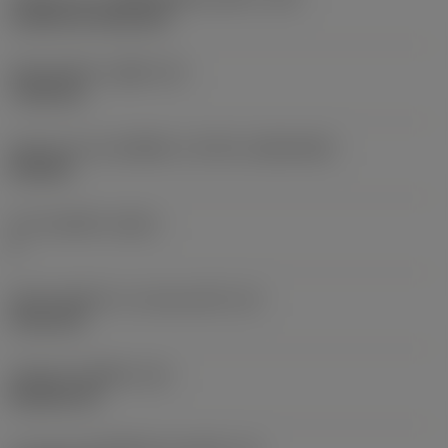
Cylindrical fixing hole
เส้นผ่าศูนย์กลางรูยึด
(D1)
7.925 mm
รูปทรงและขนาดเม็ดมีด
(CUTINT_SIZESHAPE)
CN1906
จำนวนคมตัด
(CEDC)
2
เส้นผ่านศูนย์กลางวงกลมแนบใน
(IC)
19.05 mm
รหัสรูปทรงเม็ดมีด
(SC)
Rhombic 80