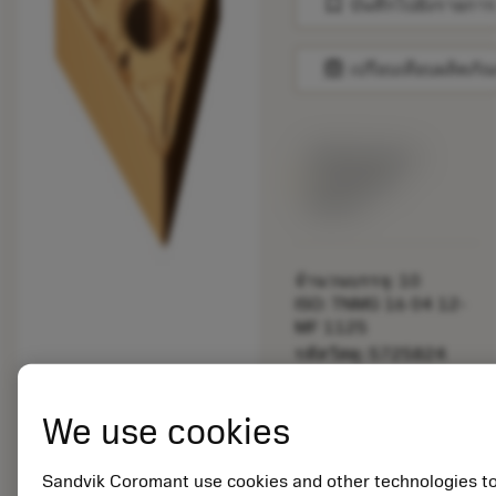
bookmark
บันทึกไปยังรายการ
balance
เปรียบเทียบผลิตภัณ
พร้อมจําหน่าย
ภายในหนึ่ง
สัปดาห์
จำนวนบรรจุ: 10
ISO: TNMG 16 04 12-
MF 1125
รหัสวัสดุ: 5725824
EAN: 10621144
ANSI: CNMM 644-HR
We use cookies
235
การเป็น
deployed_code
ตัวแทน
แสดงโมเดล 3 มิติ
Sandvik Coromant use cookies and other technologies t
remove
add
ทั่วไป
shopping_cart
เพิ่มล