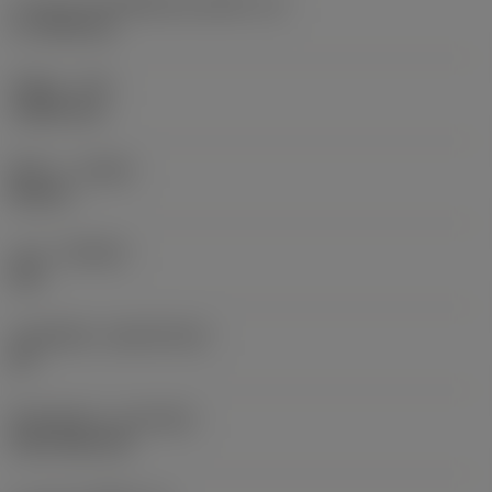
ความยาวประสิทธิผลของคมตัด
(LE)
17.7439 mm
รัศมีมุม
(RE)
1.5875 mm
ทิศทาง
(HAND)
Neutral
เกรด
(GRADE)
235
วัสดุเม็ดมีด
(SUBSTRATE)
HC
ชั้นเคลือบผิว
(COATING)
CVD TiCN+TiN