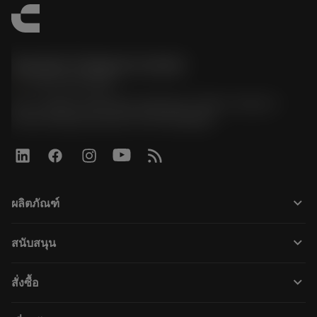
Sandvik Thailand Limited
phone
+66 2 016 2120
51, JL Tower, 19th Floor, Room No. 1904-6, Rama 9
Road, Kwaeng Huamark, Khet Bangkapi
keyboard_arrow_down
ผลิตภัณฑ์
すべてのツール
keyboard_arrow_down
สนับสนุน
すべてのソフトウェア
カスタマーサービス
リサイクル
keyboard_arrow_down
สั่งซื้อ
販売店および専門家
再生処理
購入方法
ガイドとチュートリアル
テーラーメード