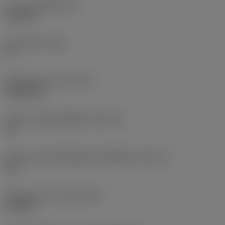
ความหนาเม็ดมีด
(S)
6.35 mm
มุมหลบหลัก
(AN)
0 °
น้ำหนักของอุปกรณ์
(WT)
0.0262 kg
รหัสขนาดช่องใส่เม็ดมีด
(SSC_M)
19
รหัสขนาดช่องใส่เม็ดมีดแบบอิมพีเรียล
(SSC_N)
3/4
Release date
(ValFrom20)
2/11/92