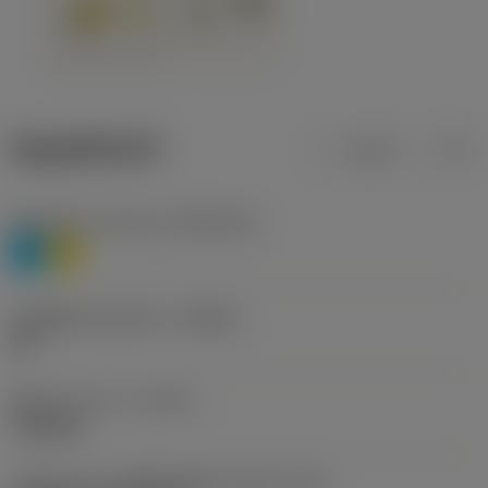
ข้อมูลผลิตภัณฑ์
เมตริก
นิ้ว
Workpiece material
(TMC1ISO)
P
M
รหัสผู้ผลิตร่องหักเศษ
(CBMD)
HR
ชนิดการทำงาน
(CTPT)
roughing
รหัสรูปแบบการติดตั้งเม็ดมีด (เมตริก)
(IFS)