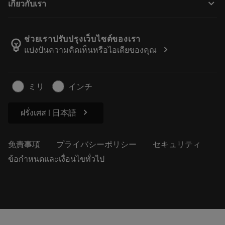
keyboard_arrow_down
เกี่ยวกับเรา
注文
計算ツールとアプリ
サンドビック・コロマントについて
戻る
カタログおよびハンドブック
Manufacturing Wellness
注文を追跡する
ช่วยเราปรับปรุงเว็บไซต์ของเรา
emoji_objects
chevron_right
แบ่งปันความคิดเห็นหรือไอเดียของคุณ
経歴
見積もりを作成する
サステナブルな事業
記事
ミリ
インチ
プレス用
chevron_right
ฝรั่งเศส | 日本語
免責事項
プライバシーポリシー
セキュリティ
ข้อกำหนดและเงื่อนไขทั่วไป