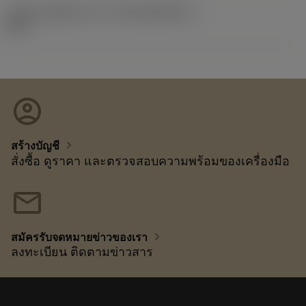
รหัสของชุดที่ออกแล้ว
(RELEASEPACK)
92.3
account_circle
chevron_right
สร้างบัญชี
สั่งซื้อ ดูราคา และตรวจสอบความพร้อมของเครื่องมือ
mail
chevron_right
สมัครรับจดหมายข่าวของเรา
ลงทะเบียน ติดตามข่าวสาร