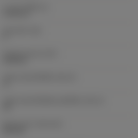
ความหนาเม็ดมีด
(S)
4.7625 mm
มุมหลบหลัก
(AN)
0 °
น้ำหนักของอุปกรณ์
(WT)
0.0025 kg
รหัสขนาดช่องใส่เม็ดมีด
(SSC_M)
16
รหัสขนาดช่องใส่เม็ดมีดแบบอิมพีเรียล
(SSC_N)
3/8
Release date
(ValFrom20)
28/11/25