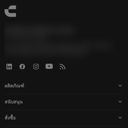
Sandvik Thailand Limited
phone
+66 2 016 2120
51, JL Tower, 19th Floor, Room No. 1904-6, Rama 9
Road, Kwaeng Huamark, Khet Bangkapi
keyboard_arrow_down
ผลิตภัณฑ์
All tools
keyboard_arrow_down
สนับสนุน
All software
Customer service
การรีไซเคิล
keyboard_arrow_down
สั่งซื้อ
Distributors and specialists
การฟื้นฟูสภาพเครื่องมือ