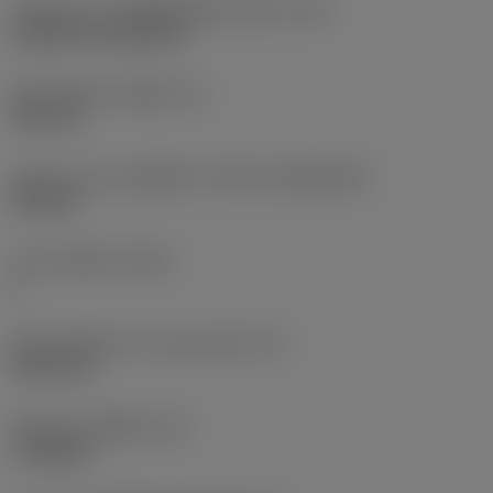
รหัสรูปแบบการติดตั้งเม็ดมีด (เมตริก)
(IFS)
Cylindrical fixing hole
เส้นผ่าศูนย์กลางรูยึด
(D1)
3.81 mm
รูปทรงและขนาดเม็ดมีด
(CUTINT_SIZESHAPE)
TN1604
จำนวนคมตัด
(CEDC)
6
เส้นผ่านศูนย์กลางวงกลมแนบใน
(IC)
9.525 mm
รหัสรูปทรงเม็ดมีด
(SC)
Triangular