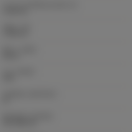
ความยาวประสิทธิผลของคมตัด
(LE)
13.564 mm
รัศมีมุม
(RE)
1.1906 mm
ทิศทาง
(HAND)
Neutral
เกรด
(GRADE)
1625
วัสดุเม็ดมีด
(SUBSTRATE)
HC
ชั้นเคลือบผิว
(COATING)
PVD TiAlN+TiN