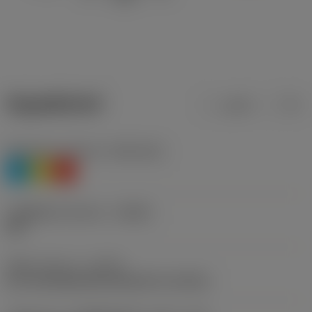
ข้อมูลผลิตภัณฑ์
เมตริก
นิ้ว
Workpiece material
(TMC1ISO)
P
M
K
รหัสผู้ผลิตร่องหักเศษ
(CBMD)
PM
ชนิดการทำงาน
(CTPT)
pre-machining with demand on surface