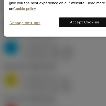
give you the best experience on our website. Read more
on
Cookie policy
Accept Cookies
ค่าเริ่มต้น
(KAPR
91 deg
)
Change settings
P2.1.Z.AN
,
ความแข็ง: 175 HB
a
3 mm (0.8 - 5)
p
P
f
0.35 mm/r (0.18 - 0.35)
n
h
0.35 mm/r (0.18 - 0.35)
ex
v
235 m/min (285 - 235)
c
M1.0.Z.AQ
,
ความแข็ง: 200 HB
a
3 mm (0.5 - 5)
p
M
f
0.35 mm/r (0.1 - 0.35)
n
h
0.35 mm/r (0.1 - 0.35)
ex
v
155 m/min (200 - 155)
c
K2.2.C.UT
,
ความแข็ง: 245 HB