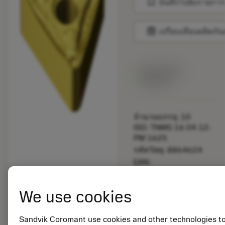
bookmark
บันทึกไปยังรายการ
balance
เปรียบเทียบผลิตภัณ
สินค้าพร้อม
จำหน่าย
จำนวนบรรจุ: 10
ISO: TNMG 16 04 12-
PM 1625
รหัสวัสดุ: 8864624
EAN:
7323228974551
ANSI: TNMG 333-PM
We use cookies
1625
การเป็น
deployed_code
ตัวแทน
แสดงโมเดล 3 มิติ
Sandvik Coromant use cookies and other technologies t
remove
add
ทั่วไป
shopping_cart
เพิ่มล