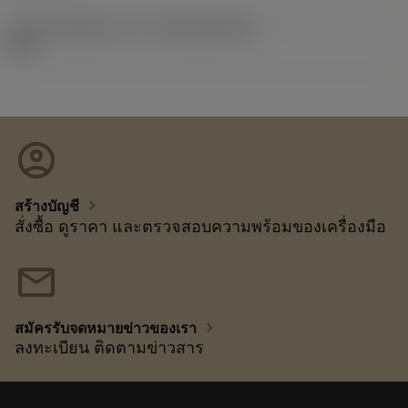
รหัสของชุดที่ออกแล้ว
(RELEASEPACK)
26.1
account_circle
chevron_right
สร้างบัญชี
สั่งซื้อ ดูราคา และตรวจสอบความพร้อมของเครื่องมือ
mail
chevron_right
สมัครรับจดหมายข่าวของเรา
ลงทะเบียน ติดตามข่าวสาร