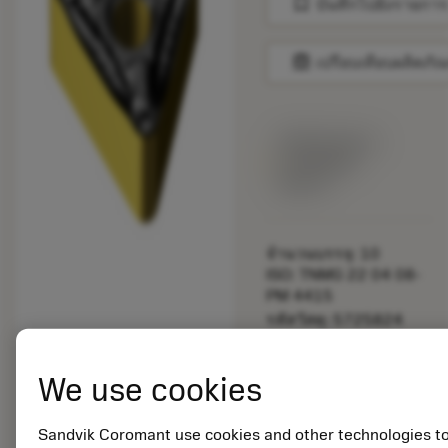
bookmark
บันทึกไปยังรายการ
balance
เปรียบเทียบผลิตภัณ
พร้อมจําหน่าย
ภายในหนึ่ง
สัปดาห์
จำนวนบรรจุ: 10
ISO: TNMG 22 04 08-
PM 4415
รหัสวัสดุ: 5725824
EAN: 10621144
ANSI: CNMM 644-HR
We use cookies
235
การเป็น
deployed_code
ตัวแทน
แสดงโมเดล 3 มิติ
Sandvik Coromant use cookies and other technologies t
remove
add
ทั่วไป
shopping_cart
เพิ่มล