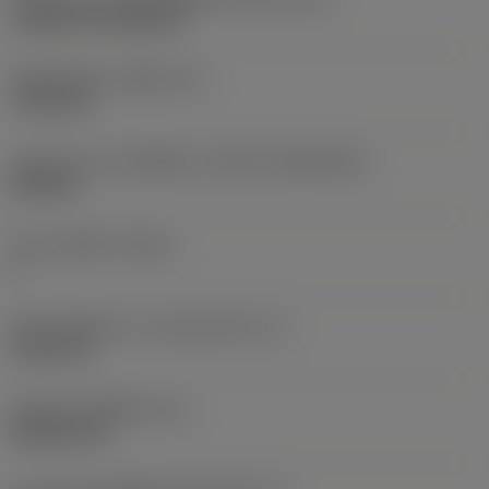
Cylindrical fixing hole
เส้นผ่าศูนย์กลางรูยึด
(D1)
7.925 mm
รูปทรงและขนาดเม็ดมีด
(CUTINT_SIZESHAPE)
CN1906
จำนวนคมตัด
(CEDC)
2
เส้นผ่านศูนย์กลางวงกลมแนบใน
(IC)
19.05 mm
รหัสรูปทรงเม็ดมีด
(SC)
Rhombic 80