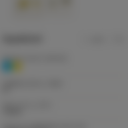
ข้อมูลผลิตภัณฑ์
เมตริก
นิ้ว
Workpiece material
(TMC1ISO)
P
M
รหัสผู้ผลิตร่องหักเศษ
(CBMD)
HR
ชนิดการทำงาน
(CTPT)
roughing
รหัสรูปแบบการติดตั้งเม็ดมีด (เมตริก)
(IFS)