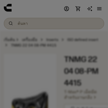
account_circle
shopping_cart
menu
chevron_right
chevron_right
chevron_right
เริ่มต้น
เครื่องมือ
Inserts
ISO defined insert
chevron_right
TNMG 22 04 08-PM 4415
TNMG 22
04 08-PM
4415
T-Max® P เม็ดมีด
chevron_right
สำหรับงานกลึง