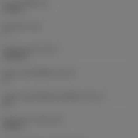
ความหนาเม็ดมีด
(S)
6.35 mm
มุมหลบหลัก
(AN)
0 °
น้ำหนักของอุปกรณ์
(WT)
0.0262 kg
รหัสขนาดช่องใส่เม็ดมีด
(SSC_M)
19
รหัสขนาดช่องใส่เม็ดมีดแบบอิมพีเรียล
(SSC_N)
3/4
Release date
(ValFrom20)
2/11/92