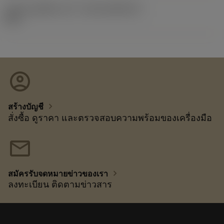
รหัสของชุดที่ออกแล้ว
(RELEASEPACK)
92.3
account_circle
chevron_right
สร้างบัญชี
สั่งซื้อ ดูราคา และตรวจสอบความพร้อมของเครื่องมือ
mail
chevron_right
สมัครรับจดหมายข่าวของเรา
ลงทะเบียน ติดตามข่าวสาร