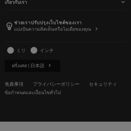
keyboard_arrow_down
เกี่ยวกับเรา
注文
計算ツールとアプリ
サンドビック・コロマントについて
戻る
カタログおよびハンドブック
Manufacturing Wellness
注文を追跡する
ช่วยเราปรับปรุงเว็บไซต์ของเรา
emoji_objects
chevron_right
แบ่งปันความคิดเห็นหรือไอเดียของคุณ
経歴
見積もりを作成する
サステナブルな事業
記事
ミリ
インチ
プレス用
chevron_right
ฝรั่งเศส | 日本語
免責事項
プライバシーポリシー
セキュリティ
ข้อกำหนดและเงื่อนไขทั่วไป