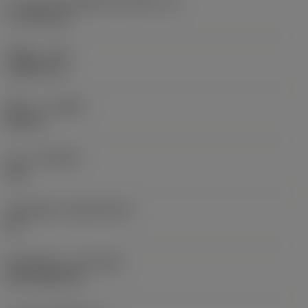
ความยาวประสิทธิผลของคมตัด
(LE)
17.7439 mm
รัศมีมุม
(RE)
1.5875 mm
ทิศทาง
(HAND)
Neutral
เกรด
(GRADE)
235
วัสดุเม็ดมีด
(SUBSTRATE)
HC
ชั้นเคลือบผิว
(COATING)
CVD TiCN+TiN