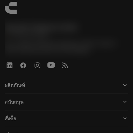
Sandvik Thailand Limited
phone
+66 2 016 2120
51, JL Tower, 19th Floor, Room No. 1904-6, Rama 9
Road, Kwaeng Huamark, Khet Bangkapi
keyboard_arrow_down
ผลิตภัณฑ์
すべてのツール
keyboard_arrow_down
สนับสนุน
すべてのソフトウェア
カスタマーサービス
リサイクル
keyboard_arrow_down
สั่งซื้อ
販売店および専門家
再生処理
購入方法
ガイドとチュートリアル
テーラーメード