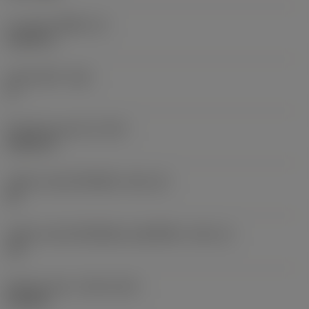
ความหนาเม็ดมีด
(S)
0.1875 in
มุมหลบหลัก
(AN)
0 °
น้ำหนักของอุปกรณ์
(WT)
0.0261 lb
รหัสขนาดช่องใส่เม็ดมีด
(SSC_M)
22
รหัสขนาดช่องใส่เม็ดมีดแบบอิมพีเรียล
(SSC_N)
1/2
Release date
(ValFrom20)
21/9/10