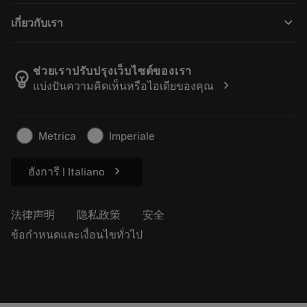
如何购买
指南与教程
Tailor Made
keyboard_arrow_down
เกี่ยวกับเรา
订购
计算器和应用程序
关于Sandvik Coromant
返回
产品目录和手册
Manufacturing Wellness
跟踪订单
ช่วยเราปรับปรุงเว็บไซต์ของเรา
emoji_objects
chevron_right
แบ่งปันความคิดเห็นหรือไอเดียของคุณ
职业发展
生成报价单
可持续业务
文章
Metrica
Imperiale
供新闻媒体使用
chevron_right
ฮังการี | Italiano
法律声明
隐私政策
安全
ข้อกำหนดและเงื่อนไขทั่วไป