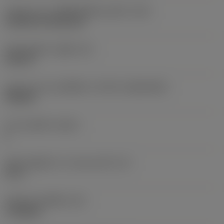
รหัสรูปแบบการติดตั้งเม็ดมีด (เมตริก)
(IFS)
Cylindrical fixing hole
เส้นผ่าศูนย์กลางรูยึด
(D1)
0.203 in
รูปทรงและขนาดเม็ดมีด
(CUTINT_SIZESHAPE)
TN2204
จำนวนคมตัด
(CEDC)
6
เส้นผ่านศูนย์กลางวงกลมแนบใน
(IC)
0.5 in
รหัสรูปทรงเม็ดมีด
(SC)
Triangular