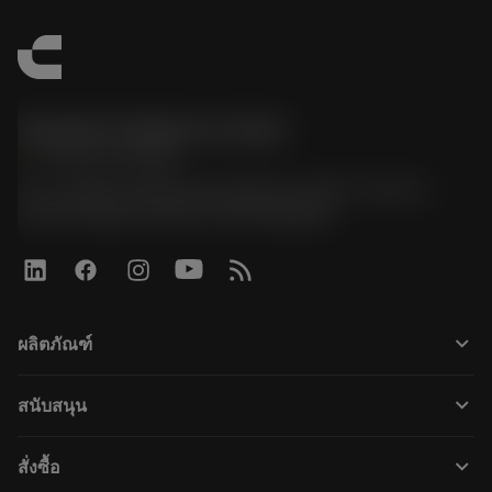
Sandvik Thailand Limited
phone
+66 2 016 2120
51, JL Tower, 19th Floor, Room No. 1904-6, Rama 9
Road, Kwaeng Huamark, Khet Bangkapi
keyboard_arrow_down
ผลิตภัณฑ์
全部刀具
keyboard_arrow_down
สนับสนุน
所有软件
客户服务
回收
keyboard_arrow_down
สั่งซื้อ
分销商和专业人士
翻新