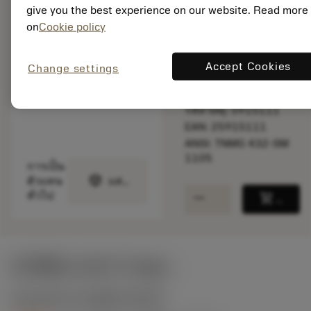
สินค้าพร้อม
give you the best experience on our website. Read more
จำหน่าย
on
Cookie policy
จำนวนบรรจุ: 10
Accept Cookies
Change settings
ISO: TNMG 22 04 08-
SM 1105
รหัสวัสดุ: 5915111
EAN: 25915111
ANSI: TNMG 432-SM
1105
การเป็น
deployed_code
ตัวแทน
แสดงโมเดล 3 มิติ
remove
add
ทั่วไป
shopping_cart
เพิ่มล
ค่าเริ่มต้น
(KAPR
91 deg
)
S2.0.Z.AG
,
ความแข็ง: 350 HB