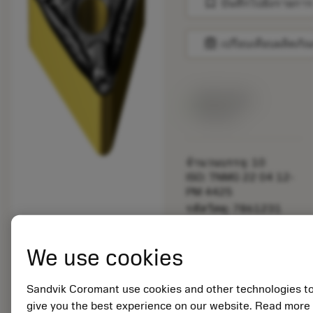
bookmark
บันทึกไปยังรายการ
balance
เปรียบเทียบผลิตภัณ
สินค้าพร้อม
จำหน่าย
จำนวนบรรจุ: 10
ISO: TNMG 22 04 12-
PM 4425
รหัสวัสดุ: 7861231
EAN:
7323225051880
We use cookies
ANSI: TNMG 433-PM
4425
การเป็น
Sandvik Coromant use cookies and other technologies t
deployed_code
ตัวแทน
แสดงโมเดล 3 มิติ
give you the best experience on our website. Read more
remove
add
ทั่วไป
shopping_cart
เพิ่มล