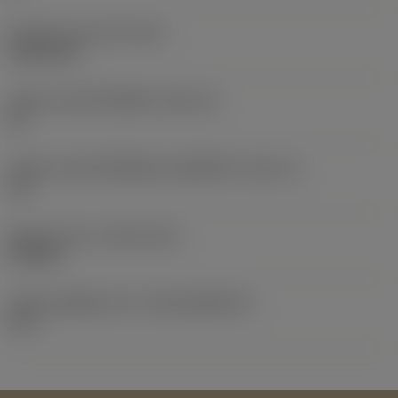
น้ำหนักของอุปกรณ์
(WT)
0.0101 kg
รหัสขนาดช่องใส่เม็ดมีด
(SSC_M)
22
รหัสขนาดช่องใส่เม็ดมีดแบบอิมพีเรียล
(SSC_N)
1/2
Release date
(ValFrom20)
19/2/21
รหัสของชุดที่ออกแล้ว
(RELEASEPACK)
21.1