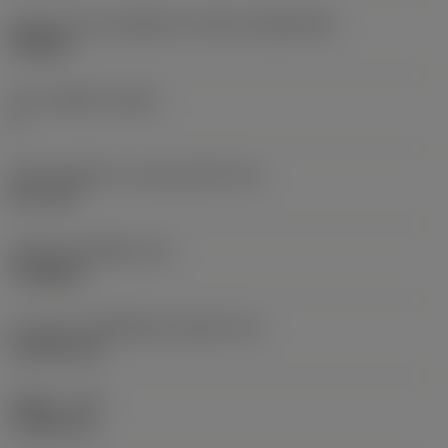
รูปทรงและขนาดเม็ดมีด
(CUTINT_SIZESHAPE)
TN2204
จำนวนคมตัด
(CEDC)
6
เส้นผ่านศูนย์กลางวงกลมแนบใน
(IC)
12.7 mm
รหัสรูปทรงเม็ดมีด
(SC)
Triangular
ความยาวประสิทธิผลของคมตัด
(LE)
19.0633 mm
รัศมีมุม
(RE)
1.1906 mm