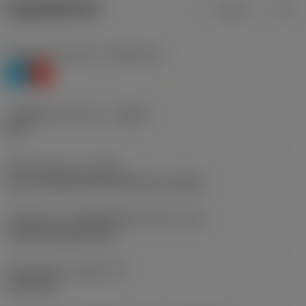
ข้อมูลผลิตภัณฑ์
เมตริก
นิ้ว
Workpiece material
(TMC1ISO)
P
K
รหัสผู้ผลิตร่องหักเศษ
(CBMD)
PM
ชนิดการทำงาน
(CTPT)
pre-machining with demand on surface
รหัสรูปแบบการติดตั้งเม็ดมีด (เมตริก)
(IFS)
Cylindrical fixing hole
เส้นผ่าศูนย์กลางรูยึด
(D1)
5.156 mm