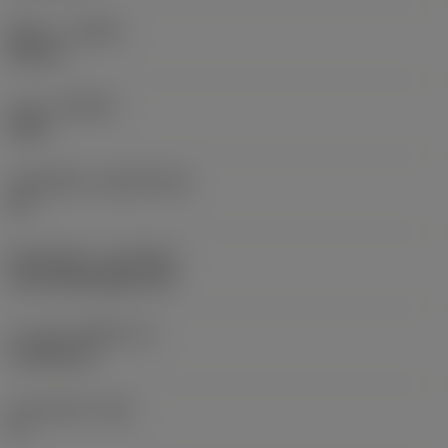
ทิศทาง
(HAND)
Neutral
เกรด
(GRADE)
4425
วัสดุเม็ดมีด
(SUBSTRATE)
HC
ชั้นเคลือบผิว
(COATING)
CVD TiCN+Al2O3+TiN
ความหนาเม็ดมีด
(S)
4.7625 mm
มุมหลบหลัก
(AN)
0 °