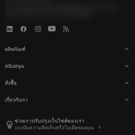
51, JL Tower, 19th Floor, Room No. 1904-6, Rama 9
Road, Kwaeng Huamark, Khet Bangkapi
keyboard_arrow_down
ผลิตภัณฑ์
Wszystkie narzędzia
keyboard_arrow_down
สนับสนุน
Całe oprogramowanie
Obsługa klienta
Recykling
keyboard_arrow_down
สั่งซื้อ
Dystrybutorzy i specjaliści
Regeneracja
Jak kupić
Przewodniki i samouczki
Tailor Made
keyboard_arrow_down
เกี่ยวกับเรา
Zamówienie
Kalkulatory i aplikacje
O firmie Sandvik Coromant
Powrót
Katalogi i podręczniki
Wytwarzanie dobrostanu
Śledź swoje zamówienie
ช่วยเราปรับปรุงเว็บไซต์ของเรา
emoji_objects
chevron_right
แบ่งปันความคิดเห็นหรือไอเดียของคุณ
Kariera
Złóż ofertę