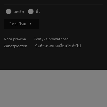
Zrównoważony biznes
Artykuły
เมตริก
นิ้ว
Do prasy
chevron_right
ไทย | ไทย
Nota prawna
Polityka prywatności
Zabezpieczeń
ข้อกำหนดและเงื่อนไขทั่วไป