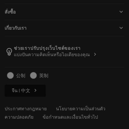
ฝ่ายบริการลูกค้า
การรีไซเคิล
keyboard_arrow_down
สั่งซื้อ
ผู้จัดจำหน่ายและผู้เชี่ยวชาญ
การปรับสภาพใหม่
วิธีซื้อ
คู่มือและบทช่วยสอน
Tailor Made
keyboard_arrow_down
เกี่ยวกับเรา
สั่งซื้อ
เครื่องคิดเลขและแอป
เกี่ยวกับ Sandvik Coromant
ส่งคืน
แคตตาล็อกและคู่มืออ้างอิง
Manufacturing Wellness
ติดตามคำสั่งซื้อของคุณ
ช่วยเราปรับปรุงเว็บไซต์ของเรา
emoji_objects
chevron_right
แบ่งปันความคิดเห็นหรือไอเดียของคุณ
อาชีพ
ทำใบเสนอราคา
ธุรกิจที่ยั่งยืน
บทความ
公制
英制
สำหรับสื่อมวลชน
chevron_right
จีน | 中文
ประกาศทางกฎหมาย
นโยบายความเป็นส่วนตัว
ความปลอดภัย
ข้อกำหนดและเงื่อนไขทั่วไป