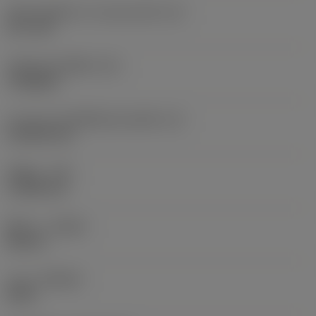
เส้นผ่านศูนย์กลางวงกลมแนบใน
(IC)
12.7 mm
รหัสรูปทรงเม็ดมีด
(SC)
Triangular
ความยาวประสิทธิผลของคมตัด
(LE)
19.0633 mm
รัศมีมุม
(RE)
1.1906 mm
ทิศทาง
(HAND)
Neutral
เกรด
(GRADE)
H13A