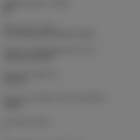
รหัสผู้ผลิตร่องหักเศษ
(CBMD)
QM
ชนิดการทำงาน
(CTPT)
pre-machining with demand on surface
รหัสรูปแบบการติดตั้งเม็ดมีด (เมตริก)
(IFS)
Cylindrical fixing hole
เส้นผ่าศูนย์กลางรูยึด
(D1)
5.156 mm
รูปทรงและขนาดเม็ดมีด
(CUTINT_SIZESHAPE)
TN2204
จำนวนคมตัด
(CEDC)
6