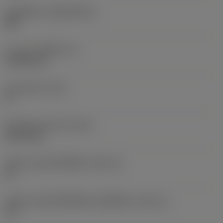
วัสดุเม็ดมีด
(SUBSTRATE)
HW
ความหนาเม็ดมีด
(S)
4.7625 mm
มุมหลบหลัก
(AN)
0 °
น้ำหนักของอุปกรณ์
(WT)
0.0115 kg
รหัสขนาดช่องใส่เม็ดมีด
(SSC_M)
22
รหัสขนาดช่องใส่เม็ดมีดแบบอิมพีเรียล
(SSC_N)
1/2