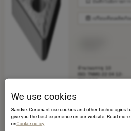
bookmark
บันทึกไปยังรายการ
balance
เปรียบเทียบผลิตภัณ
สินค้าพร้อม
จำหน่าย
จำนวนบรรจุ: 10
ISO: TNMG 22 04 12-
QM H13A
รหัสวัสดุ: 5754371
We use cookies
EAN: 10108066
ANSI: TNMG 433-QM
H13A
Sandvik Coromant use cookies and other technologies t
การเป็น
deployed_code
give you the best experience on our website. Read more
ตัวแทน
แสดงโมเดล 3 มิติ
remove
add
ทั่วไป
shopping_cart
on
Cookie policy
เพิ่มล