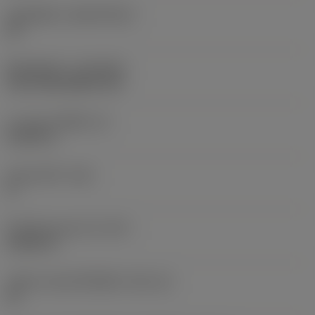
วัสดุเม็ดมีด
(SUBSTRATE)
HC
ชั้นเคลือบผิว
(COATING)
CVD TiCN+Al2O3+TiN
ความหนาเม็ดมีด
(S)
0.1875 in
มุมหลบหลัก
(AN)
0 °
น้ำหนักของอุปกรณ์
(WT)
0.0241 lb
รหัสขนาดช่องใส่เม็ดมีด
(SSC_M)
22