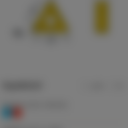
ข้อมูลผลิตภัณฑ์
เมตริก
นิ้ว
Workpiece material
(TMC1ISO)
P
K