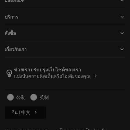
keyboard_arrow_down
ผลิตภัณฑ์
ผลิตภัณฑ์ทั้งหมด
keyboard_arrow_down
บริการ
CoroPlus® Tool Guide
การรีไซเคิล
Tool Assembly
keyboard_arrow_down
สั่งซื้อ
การฟื้นฟูสภาพเครื่องมือ
Tailor Made
วิธีการซื้อ
ความรู้
แคตตาล็อก
keyboard_arrow_down
เกี่ยวกับเรา
สั่ง ซื้อ
บทเรียนอิเล็กทรอนิกส์
ตำแหน่งงาน
ผลการค้นหา
กิจกรรมและการฝึกอบรม
เกี่ยวกับแซนด์วิคโคโรม้อนท์
ติดตามคําสั่งซื้อของคุณ
Tool ID
ช่วยเราปรับปรุงเว็บไซต์ของเรา
emoji_objects
chevron_right
แบ่งปันความคิดเห็นหรือไอเดียของคุณ
ค้นหาเรา
คำ ถาม
สำหรับสื่อมวลชน
ติดต่อเรา
ข้อมูลความปลอดภัยในการทำงาน
公制
英制
ความยั่งยืน
chevron_right
จีน | 中文