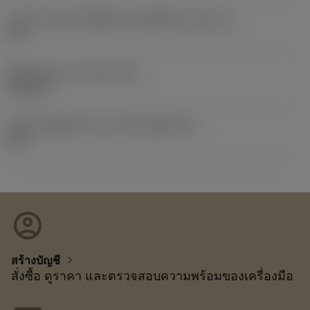
รหัสขนาดช่องใส่เม็ดมีดแบบอิมพีเรียล
(SSC_N)
1/2
Release date
(ValFrom20)
21/2/15
รหัสของชุดที่ออกแล้ว
(RELEASEPACK)
15.1
account_circle
chevron_right
สร้างบัญชี
สั่งซื้อ ดูราคา และตรวจสอบความพร้อมของเครื่องมือ