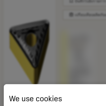
bookmark
บันทึกไปยังรายการ
balance
เปรียบเทียบผลิตภัณ
ถูกแทนที่ด้วย
TNMG 434-
QM 4405
สินค้า
พร้อม
จำหน่าย
เกรดอื่นเทียบ
กับผลิตภัณฑ์
ดั้งเดิม –
โปรดตรวจ
สอบ
ความเร็วตัด
We use cookies