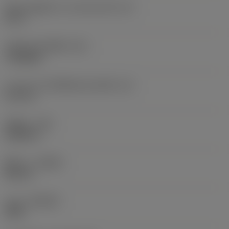
เส้นผ่านศูนย์กลางวงกลมแนบใน
(IC)
0.5 in
รหัสรูปทรงเม็ดมีด
(SC)
Triangular
ความยาวประสิทธิผลของคมตัด
(LE)
0.711 in
รัศมีมุม
(RE)
0.0625 in
ทิศทาง
(HAND)
Neutral
เกรด
(GRADE)
4305