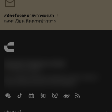
mail
chevron_right
สมัครรับจดหมายข่าวของเรา
ลงทะเบียน ติดตามข่าวสาร
Sandvik Thailand Limited
phone
+66 2 016 2120
51, JL Tower, 19th Floor, Room No. 1904-6, Rama 9
Road, Kwaeng Huamark, Khet Bangkapi