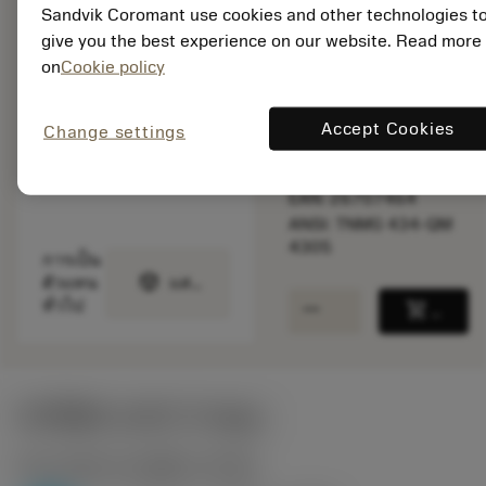
สินค้าพร้อม
Sandvik Coromant use cookies and other technologies t
จำหน่าย
give you the best experience on our website. Read more
on
Cookie policy
จำนวนบรรจุ: 10
ISO: TNMG 22 04 16-
Accept Cookies
Change settings
QM 4305
รหัสวัสดุ: 6707464
EAN: 26707464
ANSI: TNMG 434-QM
4305
การเป็น
deployed_code
ตัวแทน
แสดงโมเดล 3 มิติ
remove
add
ทั่วไป
shopping_cart
เพิ่มล
ค่าเริ่มต้น
(KAPR
91 deg
)
P2.1.Z.AN
,
ความแข็ง: 175 HB