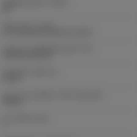
รหัสผู้ผลิตร่องหักเศษ
(CBMD)
QM
ชนิดการทำงาน
(CTPT)
pre-machining with demand on surface
รหัสรูปแบบการติดตั้งเม็ดมีด (เมตริก)
(IFS)
Cylindrical fixing hole
เส้นผ่าศูนย์กลางรูยึด
(D1)
0.203 in
รูปทรงและขนาดเม็ดมีด
(CUTINT_SIZESHAPE)
TN2204
จำนวนคมตัด
(CEDC)
6