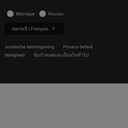
Persberichten
Contact
Veiligheidsinformatie
Métrique
Pouces
Duurzaamheid
chevron_right
เยอรมนี | Français
Juridische kennisgeving
Privacy-beleid
Veiligheid
ข้อกำหนดและเงื่อนไขทั่วไป