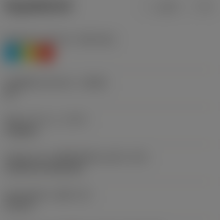
ข้อมูลผลิตภัณฑ์
เมตริก
นิ้ว
Workpiece material
(TMC1ISO)
P
M
K
รหัสผู้ผลิตร่องหักเศษ
(CBMD)
PR
ชนิดการทำงาน
(CTPT)
roughing
รหัสรูปแบบการติดตั้งเม็ดมีด (เมตริก)
(IFS)
Cylindrical fixing hole
เส้นผ่าศูนย์กลางรูยึด
(D1)
0.312 in