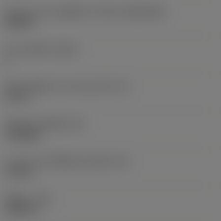
รูปทรงและขนาดเม็ดมีด
(CUTINT_SIZESHAPE)
TN3307
จำนวนคมตัด
(CEDC)
6
เส้นผ่านศูนย์กลางวงกลมแนบใน
(IC)
0.75 in
รหัสรูปทรงเม็ดมีด
(SC)
Triangular
ความยาวประสิทธิผลของคมตัด
(LE)
1.145 in
รัศมีมุม
(RE)
0.0625 in