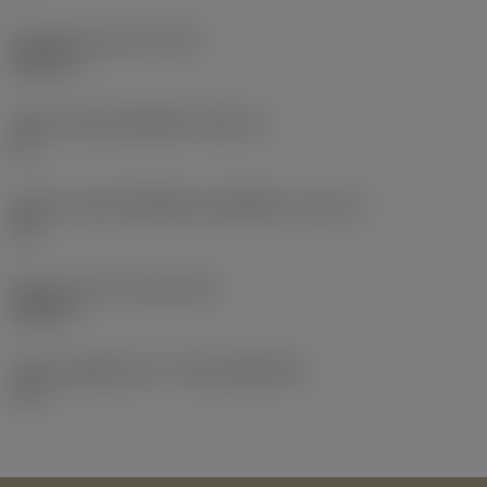
น้ำหนักของอุปกรณ์
(WT)
0.097 lb
รหัสขนาดช่องใส่เม็ดมีด
(SSC_M)
33
รหัสขนาดช่องใส่เม็ดมีดแบบอิมพีเรียล
(SSC_N)
3/4
Release date
(ValFrom20)
19/2/17
รหัสของชุดที่ออกแล้ว
(RELEASEPACK)
17.1