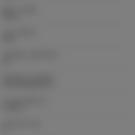
ทิศทาง
(HAND)
Neutral
เกรด
(GRADE)
4335
วัสดุเม็ดมีด
(SUBSTRATE)
HC
ชั้นเคลือบผิว
(COATING)
CVD TiCN+Al2O3+TiN
ความหนาเม็ดมีด
(S)
0.3125 in
มุมหลบหลัก
(AN)
0 °