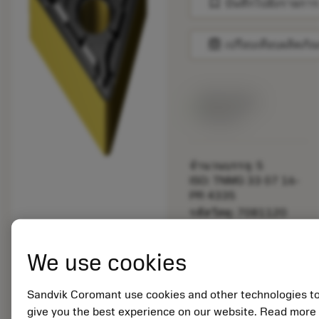
bookmark
บันทึกไปยังรายการ
balance
เปรียบเทียบผลิตภัณ
สินค้าพร้อม
จำหน่าย
จำนวนบรรจุ: 5
ISO: TNMG 33 07 16-
PR 4335
รหัสวัสดุ: 7081120
EAN:
7323221189082
We use cookies
ANSI: TNMG 654-PR
4335
การเป็น
Sandvik Coromant use cookies and other technologies t
deployed_code
ตัวแทน
แสดงโมเดล 3 มิติ
give you the best experience on our website. Read more
remove
add
ทั่วไป
shopping_cart
เพิ่มล