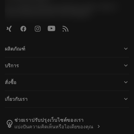
51, JL Tower, 19th Floor, Room No. 1904-6, Rama 9
Road, Kwaeng Huamark, Khet Bangkapi
keyboard_arrow_down
ผลิตภัณฑ์
Alle producten
keyboard_arrow_down
บริการ
CoroPlus® Tool Guide
การรีไซเคิล
Tool Assembly
keyboard_arrow_down
สั่งซื้อ
Reconditionering
Tailor Made
Hoe te kopen
Kennis
Catalogi
keyboard_arrow_down
เกี่ยวกับเรา
Order
E-learning
Loopbaan
Voeg toe aan retourwinkelwagen
Evenementen en opleidingen
Over Sandvik Coromant
Volg uw bestelling
Tool ID
ช่วยเราปรับปรุงเว็บไซต์ของเรา
emoji_objects
chevron_right
แบ่งปันความคิดเห็นหรือไอเดียของคุณ
Vind ons
FAQ