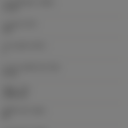
ระยะกินลึกสูงสุด
(APMX)
1.3 mm
การลบมุม
(KCH)
105 °
จำนวนคมตัด
(CEDC)
3
ความยาวคมตัดไวเปอร์
(BS)
21 mm
รัศมีมุม
(RE)
1.5875 mm
เม็ดมีดไวเปอร์
(WEP)
ใช่