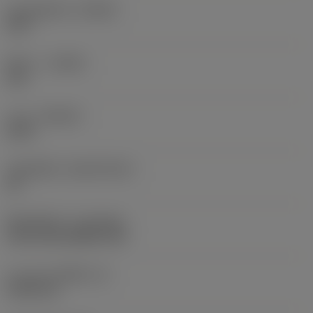
มุมคมตัดหลัก
(KRINS)
120 °
ทิศทาง
(HAND)
Left
เกรด
(GRADE)
2135
วัสดุเม็ดมีด
(SUBSTRATE)
HC
ชั้นเคลือบผิว
(COATING)
CVD TiCrN+Al2O3+TiN
ความหนาเม็ดมีด
(S)
9.525 mm