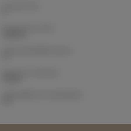
มุมหลบหลัก
(AN)
0 °
น้ำหนักของอุปกรณ์
(WT)
0.0524 kg
รหัสขนาดช่องใส่เม็ดมีด
(SSC_M)
33
Release date
(ValFrom20)
4/12/00
รหัสของชุดที่ออกแล้ว
(RELEASEPACK)
01.1