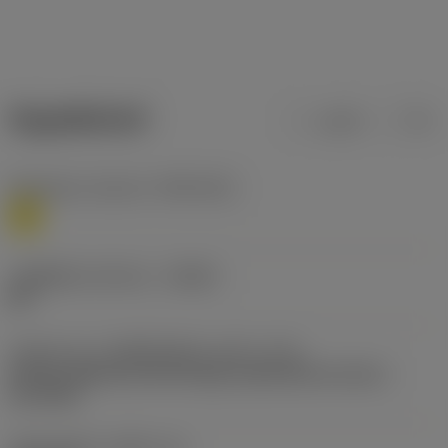
ข้อมูลผลิตภัณฑ์
เมตริก
นิ้ว
Workpiece material
(TMC1ISO)
M
รหัสผู้ผลิตร่องหักเศษ
(CBMD)
MF
รหัสรูปแบบการติดตั้งเม็ดมีด (เมตริก)
(IFS)
Partly cylindrical, 40-60 deg countersink on one or
two sides