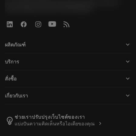
51, JL Tower, 19th Floor, Room No. 1904-6, Rama 9
Road, Kwaeng Huamark, Khet Bangkapi
keyboard_arrow_down
ผลิตภัณฑ์
所有产品
keyboard_arrow_down
บริการ
CoroPlus® Tool Guide
回收利用
Tool Assembly
keyboard_arrow_down
สั่งซื้อ
重磨
Tailor Made
如何购买
知识
网络样本
keyboard_arrow_down
เกี่ยวกับเรา
订购
在线学习
人才招聘
添加至退货车
活动和培训
关于我们
跟踪您的订单
Tool ID
ช่วยเราปรับปรุงเว็บไซต์ของเรา
emoji_objects
chevron_right
แบ่งปันความคิดเห็นหรือไอเดียของคุณ
找到我们
常见问题
新闻与媒体
联系我们