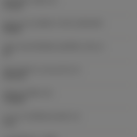
เส้นผ่าศูนย์กลางรูยึด
(D1)
7.93 mm
รูปทรงและขนาดเม็ดมีด
(CUTINT_SIZESHAPE)
TN3309
รหัสขนาดช่องใส่เม็ดมีดแบบอิมพีเรียล
(SSC_N)
3/4
เส้นผ่านศูนย์กลางวงกลมแนบใน
(IC)
19.05 mm
รหัสรูปทรงเม็ดมีด
(SC)
Triangular
ความยาวประสิทธิผลของคมตัด
(LE)
5 mm