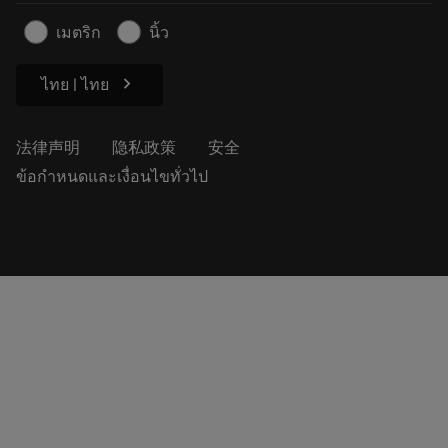
安全信息
เมตริก
นิ้ว
可持续性
chevron_right
ไทย | ไทย
法律声明
隐私政策
安全
ข้อกำหนดและเงื่อนไขทั่วไป