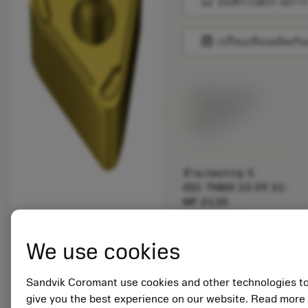
bookmark
บันทึกไปยังรายการ
balance
เปรียบเทียบผลิตภัณ
พร้อมจําหน่าย
ภายในหนึ่ง
สัปดาห์
จำนวนบรรจุ: 5
ISO: TNMX 33 09 31-
MF 2135
รหัสวัสดุ: 5754792
EAN: 11255952
We use cookies
ANSI: TNMX 33 09 31-
MF 2135
การเป็น
Sandvik Coromant use cookies and other technologies t
deployed_code
ตัวแทน
แสดงโมเดล 3 มิติ
give you the best experience on our website. Read more
remove
add
ทั่วไป
shopping_cart
เพิ่มล