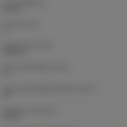
ความหนาเม็ดมีด
(S)
6.35 mm
มุมหลบหลัก
(AN)
0 °
น้ำหนักของอุปกรณ์
(WT)
0.0262 kg
รหัสขนาดช่องใส่เม็ดมีด
(SSC_M)
19
รหัสขนาดช่องใส่เม็ดมีดแบบอิมพีเรียล
(SSC_N)
3/4
Release date
(ValFrom20)
2/11/92