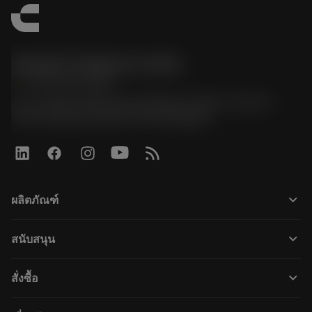
Sandvik Thailand Limited
phone
+66 2 016 2120
51, JL Tower, 19th Floor, Room No. 1904-6, Rama 9
Road, Kwaeng Huamark, Khet Bangkapi
keyboard_arrow_down
ผลิตภัณฑ์
すべてのツール
keyboard_arrow_down
สนับสนุน
すべてのソフトウェア
カスタマーサービス
リサイクル
keyboard_arrow_down
สั่งซื้อ
販売店および専門家
再生処理
購入方法
ガイドとチュートリアル
テーラーメード