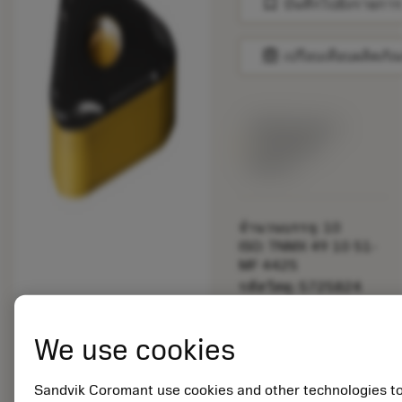
bookmark
บันทึกไปยังรายการ
balance
เปรียบเทียบผลิตภัณ
พร้อมจําหน่าย
ภายในหนึ่ง
สัปดาห์
จำนวนบรรจุ: 10
ISO: TNMX 49 10 51-
MF 4425
รหัสวัสดุ: 5725824
EAN: 10621144
ANSI: CNMM 644-HR
We use cookies
235
การเป็น
deployed_code
ตัวแทน
แสดงโมเดล 3 มิติ
Sandvik Coromant use cookies and other technologies t
remove
add
ทั่วไป
shopping_cart
เพิ่มล