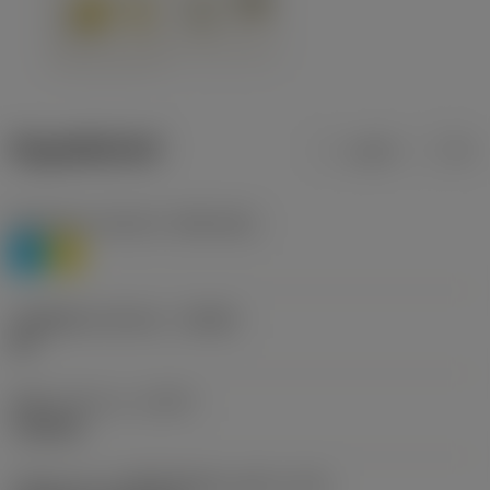
ข้อมูลผลิตภัณฑ์
เมตริก
นิ้ว
Workpiece material
(TMC1ISO)
P
M
รหัสผู้ผลิตร่องหักเศษ
(CBMD)
HR
ชนิดการทำงาน
(CTPT)
roughing
รหัสรูปแบบการติดตั้งเม็ดมีด (เมตริก)
(IFS)