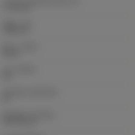
ความยาวประสิทธิผลของคมตัด
(LE)
17.7439 mm
รัศมีมุม
(RE)
1.5875 mm
ทิศทาง
(HAND)
Neutral
เกรด
(GRADE)
235
วัสดุเม็ดมีด
(SUBSTRATE)
HC
ชั้นเคลือบผิว
(COATING)
CVD TiCN+TiN