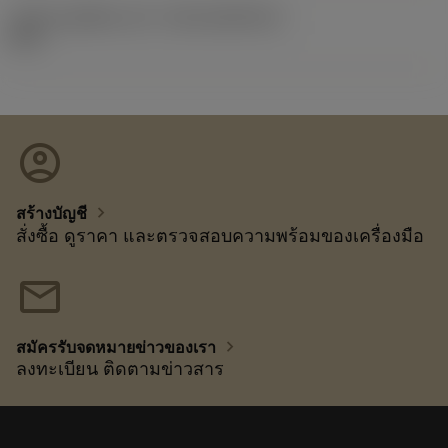
รหัสของชุดที่ออกแล้ว
(RELEASEPACK)
92.3
account_circle
chevron_right
สร้างบัญชี
สั่งซื้อ ดูราคา และตรวจสอบความพร้อมของเครื่องมือ
mail
chevron_right
สมัครรับจดหมายข่าวของเรา
ลงทะเบียน ติดตามข่าวสาร