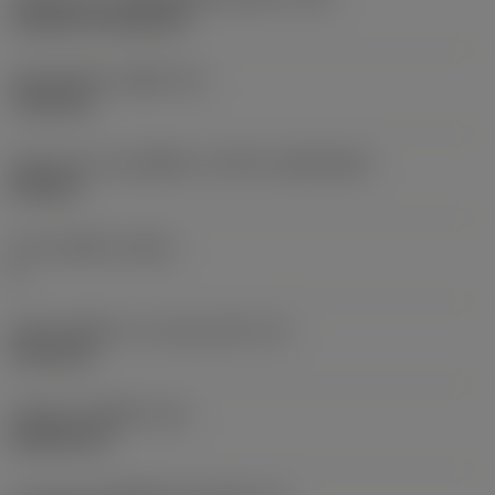
Cylindrical fixing hole
เส้นผ่าศูนย์กลางรูยึด
(D1)
7.925 mm
รูปทรงและขนาดเม็ดมีด
(CUTINT_SIZESHAPE)
CN1906
จำนวนคมตัด
(CEDC)
2
เส้นผ่านศูนย์กลางวงกลมแนบใน
(IC)
19.05 mm
รหัสรูปทรงเม็ดมีด
(SC)
Rhombic 80