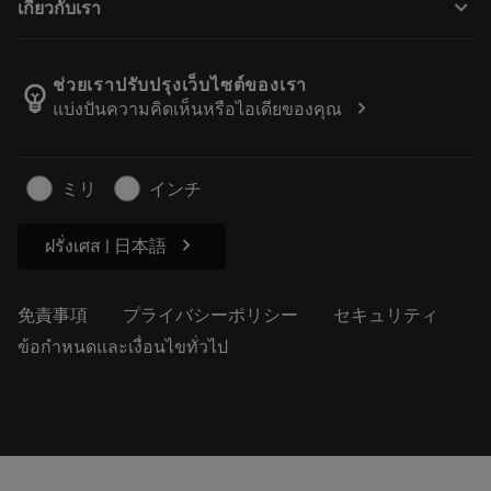
keyboard_arrow_down
เกี่ยวกับเรา
注文
計算ツールとアプリ
サンドビック・コロマントについて
戻る
カタログおよびハンドブック
Manufacturing Wellness
注文を追跡する
ช่วยเราปรับปรุงเว็บไซต์ของเรา
emoji_objects
chevron_right
แบ่งปันความคิดเห็นหรือไอเดียของคุณ
経歴
見積もりを作成する
サステナブルな事業
記事
ミリ
インチ
プレス用
chevron_right
ฝรั่งเศส | 日本語
免責事項
プライバシーポリシー
セキュリティ
ข้อกำหนดและเงื่อนไขทั่วไป