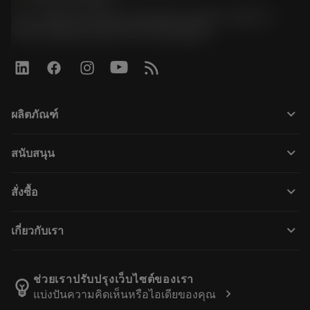
51, JL Tower, 19th Floor, Room No. 1904-6, Rama 9
Road, Kwaeng Huamark, Khet Bangkapi
keyboard_arrow_down
ผลิตภัณฑ์
เครื่องมือทั้งหมด
keyboard_arrow_down
สนับสนุน
ซอฟต์แวร์ทั้งหมด
ฝ่ายบริการลูกค้า
การรีไซเคิล
keyboard_arrow_down
สั่งซื้อ
ผู้จัดจำหน่ายและผู้เชี่ยวชาญ
การปรับสภาพใหม่
วิธีซื้อ
คู่มือและบทช่วยสอน
Tailor Made
keyboard_arrow_down
เกี่ยวกับเรา
สั่งซื้อ
เครื่องคิดเลขและแอป
เกี่ยวกับ Sandvik Coromant
ส่งคืน
แคตตาล็อกและคู่มืออ้างอิง
Manufacturing Wellness
ติดตามคำสั่งซื้อของคุณ
ช่วยเราปรับปรุงเว็บไซต์ของเรา
emoji_objects
chevron_right
แบ่งปันความคิดเห็นหรือไอเดียของคุณ
อาชีพ
ทำใบเสนอราคา