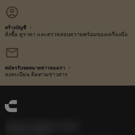
account_circle
chevron_right
สร้างบัญชี
สั่งซื้อ ดูราคา และตรวจสอบความพร้อมของเครื่องมือ
mail
chevron_right
สมัครรับจดหมายข่าวของเรา
ลงทะเบียน ติดตามข่าวสาร
Sandvik Thailand Limited
phone
+66 2 016 2120