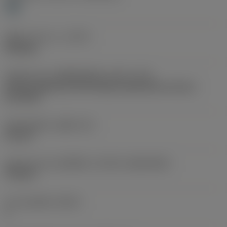
H
ชนิดการทำงาน
(CTPT)
finishing
รหัสรูปแบบการติดตั้งเม็ดมีด (เมตริก)
(IFS)
Partly cylindrical, 40-60 deg countersink on one or
two sides
เส้นผ่าศูนย์กลางรูยึด
(D1)
2.8 mm
รูปทรงและขนาดเม็ดมีด
(CUTINT_SIZESHAPE)
TP1103
จำนวนคมตัด
(CEDC)
3