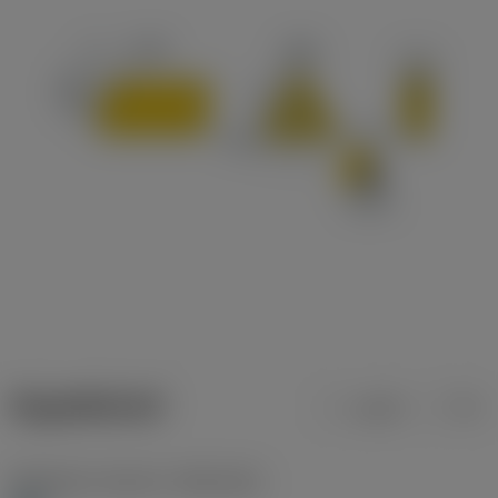
ข้อมูลผลิตภัณฑ์
เมตริก
นิ้ว
Workpiece material
(TMC1ISO)