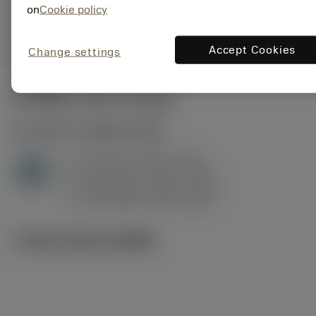
deployed_code
on
Cookie policy
ตัวแทน
แสดงโมเดล 3 มิติ
remove
add
ทั่วไป
shopping_cart
เพิ่มล
Accept Cookies
Change settings
ค่าเริ่มต้น
(KAPR
92 deg
)
H1.3.Z.HA
,
ความแข็ง: 60 HRC
a
0.15 mm (0.07 - 0.4)
p
H
f
0.14 mm/r (0.07 - 0.27)
n
h
0.08 mm/r (0.04 - 0.16)
ex
v
180 m/min (195 - 160)
c
ภาพประกอบทางเทคนิค