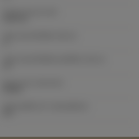
น้ำหนักของอุปกรณ์
(WT)
0.0007 kg
รหัสขนาดช่องใส่เม็ดมีด
(SSC_M)
11
รหัสขนาดช่องใส่เม็ดมีดแบบอิมพีเรียล
(SSC_N)
1/4
Release date
(ValFrom20)
24/4/06
รหัสของชุดที่ออกแล้ว
(RELEASEPACK)
06.2