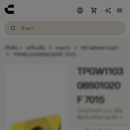
account_circle
shopping_cart
menu
chevron_right
chevron_right
chevron_right
เริ่มต้น
เครื่องมือ
Inserts
ISO defined insert
chevron_right
TPGW110308S01020F 7015
TPGW1103
08S01020
F 7015
CoroTurn® 111 เม็ด
chevron_right
มีดสำหรับงานกลึง