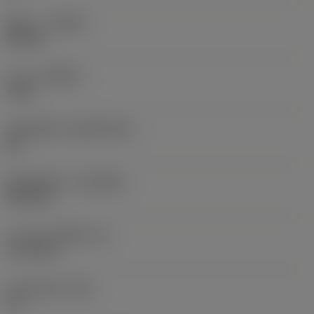
ทิศทาง
(HAND)
Neutral
เกรด
(GRADE)
7015
วัสดุเม็ดมีด
(SUBSTRATE)
BC
ชั้นเคลือบผิว
(COATING)
PVD TiN
ความหนาเม็ดมีด
(S)
3.175 mm
มุมหลบหลัก
(AN)
11 °