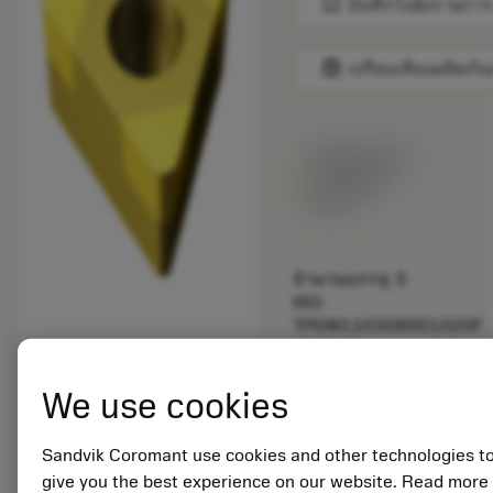
bookmark
บันทึกไปยังรายการ
balance
เปรียบเทียบผลิตภัณ
พร้อมจําหน่าย
ภายในหนึ่ง
สัปดาห์
จำนวนบรรจุ: 5
ISO:
TPGW110308S01020F
7015
รหัสวัสดุ: 5754854
We use cookies
EAN: 12012652
ANSI:
TPGW222S0320F
Sandvik Coromant use cookies and other technologies t
7015
give you the best experience on our website. Read more
การเป็น