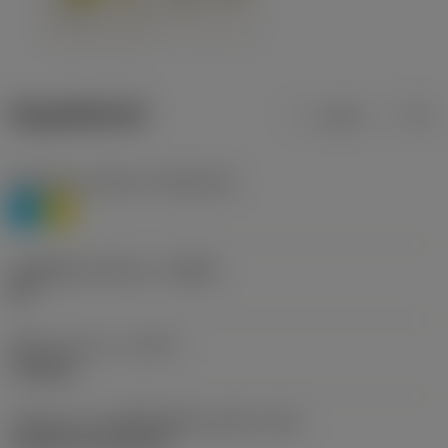
ข้อมูลผลิตภัณฑ์
เมตริก
นิ้ว
Workpiece material
(TMC1ISO)
P
M
รหัสผู้ผลิตร่องหักเศษ
(CBMD)
HR
ชนิดการทำงาน
(CTPT)
roughing
รหัสรูปแบบการติดตั้งเม็ดมีด (เมตริก)
(IFS)
Cylindrical fixing hole