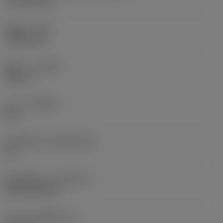
17.7439 mm
รัศมีมุม
(RE)
1.5875 mm
ทิศทาง
(HAND)
Neutral
เกรด
(GRADE)
235
วัสดุเม็ดมีด
(SUBSTRATE)
HC
ชั้นเคลือบผิว
(COATING)
CVD TiCN+TiN
ความหนาเม็ดมีด
(S)