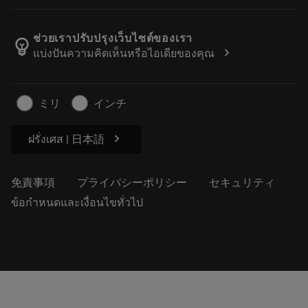
サンドビック・コロマントについて
戻る
カタログおよびハンドブック
Manufacturing Wellness
注文を追跡する
ช่วยเราปรับปรุงเว็บไซต์ของเรา
emoji_objects
chevron_right
แบ่งปันความคิดเห็นหรือไอเดียของคุณ
経歴
見積もりを作成する
サステナブルな事業
記事
ミリ
インチ
プレス用
chevron_right
ฝรั่งเศส | 日本語
免責事項
プライバシーポリシー
セキュリティ
ข้อกำหนดและเงื่อนไขทั่วไป