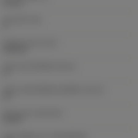
6.35 mm
มุมหลบหลัก
(AN)
0 °
น้ำหนักของอุปกรณ์
(WT)
0.0262 kg
รหัสขนาดช่องใส่เม็ดมีด
(SSC_M)
19
รหัสขนาดช่องใส่เม็ดมีดแบบอิมพีเรียล
(SSC_N)
3/4
Release date
(ValFrom20)
2/11/92
รหัสของชุดที่ออกแล้ว
(RELEASEPACK)