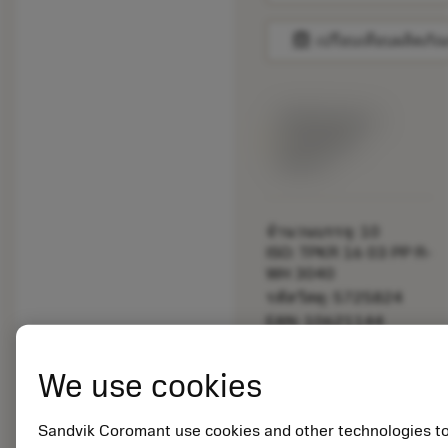
balance
เปรียบเทียบผลิตภัณ
พร้อมจําหน่าย
ภายในหนึ่ง
สัปดาห์
จำนวนบรรจุ: 10
ISO: TPKR 16 03 PP R-
WH 3040
รหัสวัสดุ: 5725824
EAN: 10621144
ANSI: CNMM 644-HR
235
We use cookies
การเป็น
deployed_code
ตัวแทน
แสดงโมเดล 3 มิติ
remove
add
ทั่วไป
shopping_cart
เพิ่มล
Sandvik Coromant use cookies and other technologies t