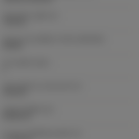
เส้นผ่าศูนย์กลางรูยึด
(D1)
7.925 mm
รูปทรงและขนาดเม็ดมีด
(CUTINT_SIZESHAPE)
CN1906
จำนวนคมตัด
(CEDC)
2
เส้นผ่านศูนย์กลางวงกลมแนบใน
(IC)
19.05 mm
รหัสรูปทรงเม็ดมีด
(SC)
Rhombic 80
ความยาวประสิทธิผลของคมตัด
(LE)