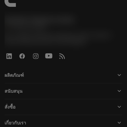
Sandvik Thailand Limited
phone
+66 2 016 2120
51, JL Tower, 19th Floor, Room No. 1904-6, Rama 9
Road, Kwaeng Huamark, Khet Bangkapi
keyboard_arrow_down
ผลิตภัณฑ์
すべてのツール
keyboard_arrow_down
สนับสนุน
すべてのソフトウェア
カスタマーサービス
リサイクル
keyboard_arrow_down
สั่งซื้อ
販売店および専門家
再生処理
購入方法
ガイドとチュートリアル
テーラーメード
keyboard_arrow_down
เกี่ยวกับเรา
注文
計算ツールとアプリ