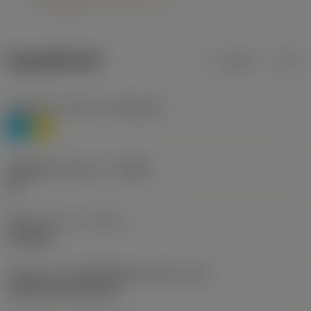
ข้อมูลผลิตภัณฑ์
เมตริก
นิ้ว
Workpiece material
(TMC1ISO)
P
M
รหัสผู้ผลิตร่องหักเศษ
(CBMD)
HR
ชนิดการทำงาน
(CTPT)
roughing
รหัสรูปแบบการติดตั้งเม็ดมีด (เมตริก)
(IFS)
Cylindrical fixing hole