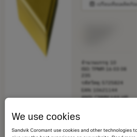
balance
เปรียบเทียบผลิตภัณ
พร้อมจําหน่าย
ภายในหนึ่ง
สัปดาห์
จำนวนบรรจุ: 10
ISO: TPMR 16 03 08
235
รหัสวัสดุ: 5725824
EAN: 10621144
ANSI: CNMM 644-HR
235
การเป็น
deployed_code
We use cookies
ตัวแทน
แสดงโมเดล 3 มิติ
remove
add
ทั่วไป
shopping_cart
เพิ่มล
Sandvik Coromant use cookies and other technologies t