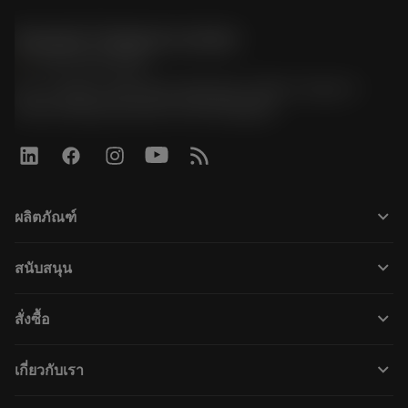
Sandvik Thailand Limited
phone
+66 2 016 2120
51, JL Tower, 19th Floor, Room No. 1904-6, Rama 9
Road, Kwaeng Huamark, Khet Bangkapi
keyboard_arrow_down
ผลิตภัณฑ์
すべてのツール
keyboard_arrow_down
สนับสนุน
すべてのソフトウェア
カスタマーサービス
リサイクル
keyboard_arrow_down
สั่งซื้อ
販売店および専門家
再生処理
購入方法
ガイドとチュートリアル
テーラーメード
keyboard_arrow_down
เกี่ยวกับเรา
注文
計算ツールとアプリ
サンドビック・コロマントについて
戻る