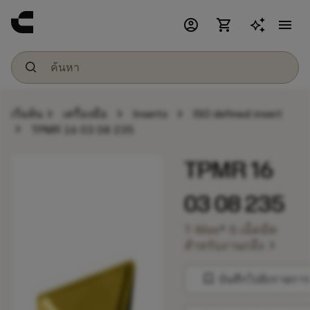
account_circle
shopping_cart
menu
chevron_right
chevron_right
chevron_right
เริ่มต้น
เครื่องมือ
Inserts
ISO defined insert
chevron_right
TPMR 16 03 08 235
TPMR 16
03 08 235
T-Max® S เม็ดมีด
chevron_right
สำหรับงานกลึง
bookmark
บันทึกไปยังรายการ