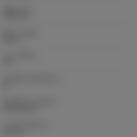
รัศมีมุม
(RE)
1.5875 mm
ทิศทาง
(HAND)
Neutral
เกรด
(GRADE)
235
วัสดุเม็ดมีด
(SUBSTRATE)
HC
ชั้นเคลือบผิว
(COATING)
CVD TiCN+TiN
ความหนาเม็ดมีด
(S)
6.35 mm