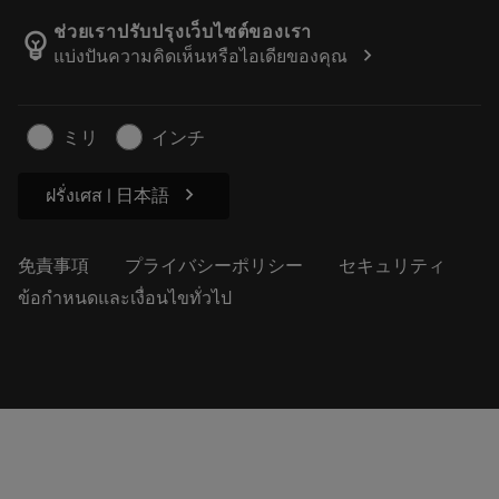
カタログおよびハンドブック
Manufacturing Wellness
注文を追跡する
ช่วยเราปรับปรุงเว็บไซต์ของเรา
emoji_objects
chevron_right
แบ่งปันความคิดเห็นหรือไอเดียของคุณ
経歴
見積もりを作成する
サステナブルな事業
記事
ミリ
インチ
プレス用
chevron_right
ฝรั่งเศส | 日本語
免責事項
プライバシーポリシー
セキュリティ
ข้อกำหนดและเงื่อนไขทั่วไป