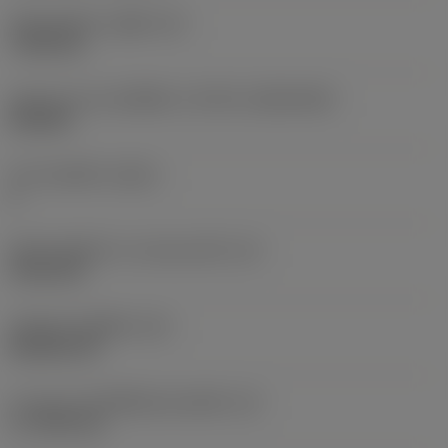
เส้นผ่าศูนย์กลางรูยึด
(D1)
7.925 mm
รูปทรงและขนาดเม็ดมีด
(CUTINT_SIZESHAPE)
CN1906
จำนวนคมตัด
(CEDC)
2
เส้นผ่านศูนย์กลางวงกลมแนบใน
(IC)
19.05 mm
รหัสรูปทรงเม็ดมีด
(SC)
Rhombic 80
ความยาวประสิทธิผลของคมตัด
(LE)
17.7439 mm