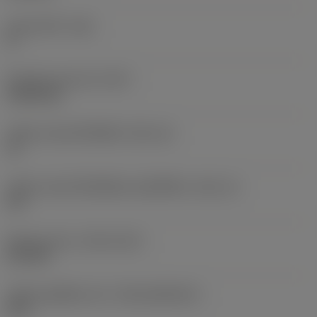
มุมหลบหลัก
(AN)
0 °
น้ำหนักของอุปกรณ์
(WT)
0.0262 kg
รหัสขนาดช่องใส่เม็ดมีด
(SSC_M)
19
รหัสขนาดช่องใส่เม็ดมีดแบบอิมพีเรียล
(SSC_N)
3/4
Release date
(ValFrom20)
2/11/92
รหัสของชุดที่ออกแล้ว
(RELEASEPACK)
92.3