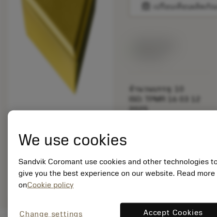
balance
เปรียบเทียบผลิตภัณ
สินค้าพร้อม
จำหน่าย
จำนวนบรรจุ: 10
ISO: TPMR 16 03 12
2025
รหัสวัสดุ: 5754884
EAN: 10972990
We use cookies
ANSI: TPMR 323 2025
Sandvik Coromant use cookies and other technologies t
give you the best experience on our website. Read more
remove
add
การเป็นตัวแทนทั่วไป
shopping_cart
เพิ่มล
on
Cookie policy
Accept Cookies
Change settings