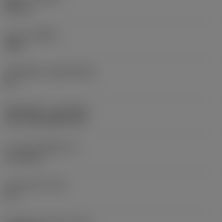
Neutral
เกรด
(GRADE)
2025
วัสดุเม็ดมีด
(SUBSTRATE)
HC
ชั้นเคลือบผิว
(COATING)
CVD TiCN+Al2O3+TiN
ความหนาเม็ดมีด
(S)
3.175 mm
มุมหลบหลัก
(AN)
11 °