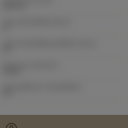
น้ำหนักของอุปกรณ์
(WT)
0.0037 kg
รหัสขนาดช่องใส่เม็ดมีด
(SSC_M)
16
รหัสขนาดช่องใส่เม็ดมีดแบบอิมพีเรียล
(SSC_N)
3/8
Release date
(ValFrom20)
2/12/96
รหัสของชุดที่ออกแล้ว
(RELEASEPACK)
03.2