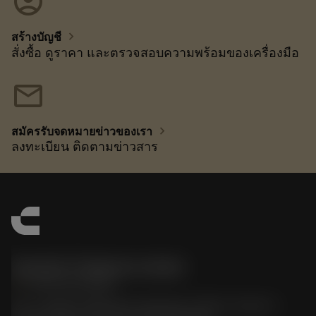
account_circle
chevron_right
สร้างบัญชี
สั่งซื้อ ดูราคา และตรวจสอบความพร้อมของเครื่องมือ
mail
chevron_right
สมัครรับจดหมายข่าวของเรา
ลงทะเบียน ติดตามข่าวสาร
Sandvik Thailand Limited
phone
+66 2 016 2120
51, JL Tower, 19th Floor, Room No. 1904-6, Rama 9