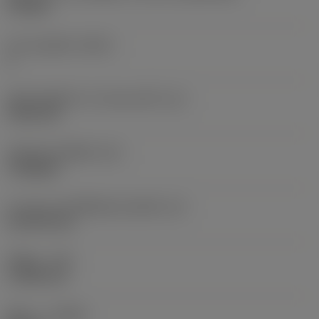
TP1603
จำนวนคมตัด
(CEDC)
3
เส้นผ่านศูนย์กลางวงกลมแนบใน
(IC)
9.525 mm
รหัสรูปทรงเม็ดมีด
(SC)
Triangular
ความยาวประสิทธิผลของคมตัด
(LE)
15.2978 mm
รัศมีมุม
(RE)
1.1906 mm
ทิศทาง
(HAND)