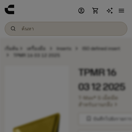
account_circle
shopping_cart
menu
chevron_right
chevron_right
chevron_right
เริ่มต้น
เครื่องมือ
Inserts
ISO defined insert
chevron_right
TPMR 16 03 12 2025
TPMR 16
03 12 2025
T-Max® S เม็ดมีด
chevron_right
สำหรับงานกลึง
bookmark
บันทึกไปยังรายการ