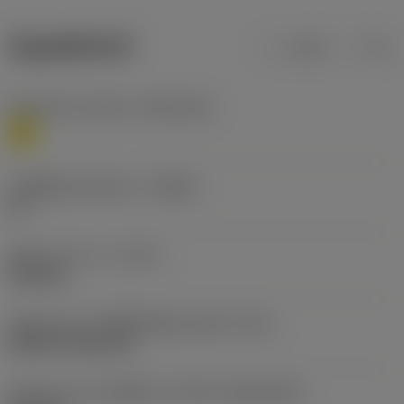
ข้อมูลผลิตภัณฑ์
เมตริก
นิ้ว
Workpiece material
(TMC1ISO)
M
รหัสผู้ผลิตร่องหักเศษ
(CBMD)
53
ชนิดการทำงาน
(CTPT)
finishing
รหัสรูปแบบการติดตั้งเม็ดมีด (เมตริก)
(IFS)
Without fixing hole
รูปทรงและขนาดเม็ดมีด
(CUTINT_SIZESHAPE)