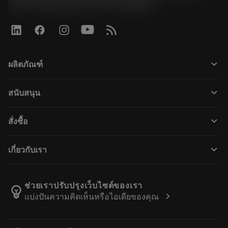
Road, Kwaeng Huamark, Khet Bangkapi
keyboard_arrow_down
ผลิตภัณฑ์
เครื่องมือทั้งหมด
keyboard_arrow_down
สนับสนุน
ซอฟต์แวร์ทั้งหมด
ฝ่ายบริการลูกค้า
การรีไซเคิล
keyboard_arrow_down
สั่งซื้อ
ผู้จัดจำหน่ายและผู้เชี่ยวชาญ
การปรับสภาพใหม่
วิธีซื้อ
คู่มือและบทช่วยสอน
Tailor Made
keyboard_arrow_down
เกี่ยวกับเรา
สั่งซื้อ
เครื่องคิดเลขและแอป
เกี่ยวกับ Sandvik Coromant
ส่งคืน
แคตตาล็อกและคู่มืออ้างอิง
Manufacturing Wellness
ติดตามคำสั่งซื้อของคุณ
ช่วยเราปรับปรุงเว็บไซต์ของเรา
emoji_objects
chevron_right
แบ่งปันความคิดเห็นหรือไอเดียของคุณ
อาชีพ
ทำใบเสนอราคา
ธุรกิจที่ยั่งยืน