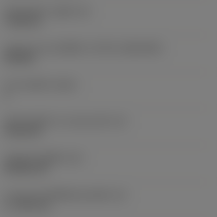
เส้นผ่าศูนย์กลางรูยึด
(D1)
7.925 mm
รูปทรงและขนาดเม็ดมีด
(CUTINT_SIZESHAPE)
CN1906
จำนวนคมตัด
(CEDC)
2
เส้นผ่านศูนย์กลางวงกลมแนบใน
(IC)
19.05 mm
รหัสรูปทรงเม็ดมีด
(SC)
Rhombic 80
ความยาวประสิทธิผลของคมตัด
(LE)
17.7439 mm