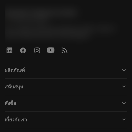
Sandvik Thailand Limited
phone
+66 2 016 2120
51, JL Tower, 19th Floor, Room No. 1904-6, Rama 9
Road, Kwaeng Huamark, Khet Bangkapi
keyboard_arrow_down
ผลิตภัณฑ์
すべてのツール
keyboard_arrow_down
สนับสนุน
すべてのソフトウェア
カスタマーサービス
リサイクル
keyboard_arrow_down
สั่งซื้อ
販売店および専門家
再生処理
購入方法
ガイドとチュートリアル
テーラーメード
keyboard_arrow_down
เกี่ยวกับเรา
注文
計算ツールとアプリ
サンドビック・コロマントについて
戻る