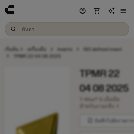
account_circle
shopping_cart
menu
chevron_right
chevron_right
chevron_right
เริ่มต้น
เครื่องมือ
Inserts
ISO defined insert
chevron_right
TPMR 22 04 08 2025
TPMR 22
04 08 2025
T-Max® S เม็ดมีด
chevron_right
สำหรับงานกลึง
bookmark
บันทึกไปยังรายการ