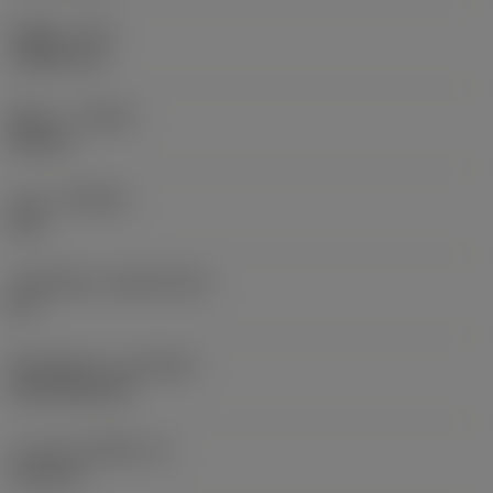
รัศมีมุม
(RE)
1.5875 mm
ทิศทาง
(HAND)
Neutral
เกรด
(GRADE)
235
วัสดุเม็ดมีด
(SUBSTRATE)
HC
ชั้นเคลือบผิว
(COATING)
CVD TiCN+TiN
ความหนาเม็ดมีด
(S)
6.35 mm