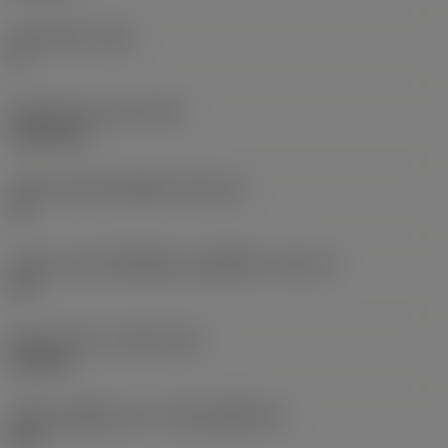
มุมหลบหลัก
(AN)
0 °
น้ำหนักของอุปกรณ์
(WT)
0.0262 kg
รหัสขนาดช่องใส่เม็ดมีด
(SSC_M)
19
รหัสขนาดช่องใส่เม็ดมีดแบบอิมพีเรียล
(SSC_N)
3/4
Release date
(ValFrom20)
2/11/92
รหัสของชุดที่ออกแล้ว
(RELEASEPACK)
92.3