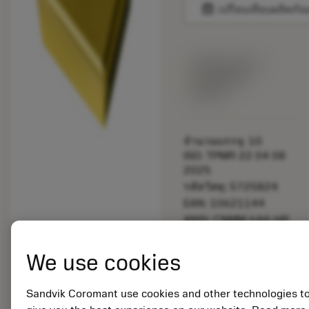
balance
เปรียบเทียบผลิตภัณ
พร้อมจําหน่าย
ภายในหนึ่ง
สัปดาห์
จำนวนบรรจุ: 10
ISO: TPMR 22 04 08
2025
รหัสวัสดุ: 5725824
EAN: 10621144
ANSI: CNMM 644-HR
235
การเป็น
deployed_code
We use cookies
ตัวแทน
แสดงโมเดล 3 มิติ
remove
add
ทั่วไป
shopping_cart
เพิ่มล
Sandvik Coromant use cookies and other technologies t