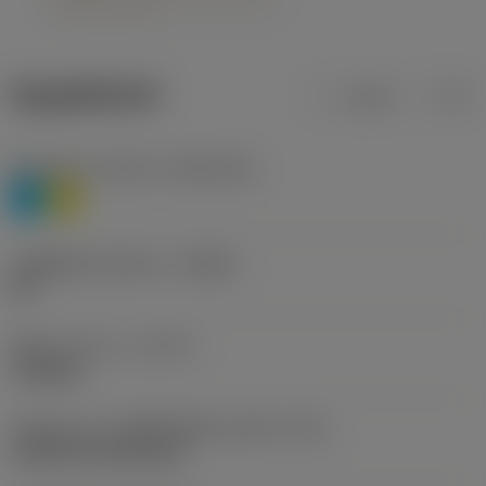
ข้อมูลผลิตภัณฑ์
เมตริก
นิ้ว
Workpiece material
(TMC1ISO)
P
M
รหัสผู้ผลิตร่องหักเศษ
(CBMD)
HR
ชนิดการทำงาน
(CTPT)
roughing
รหัสรูปแบบการติดตั้งเม็ดมีด (เมตริก)
(IFS)
Cylindrical fixing hole