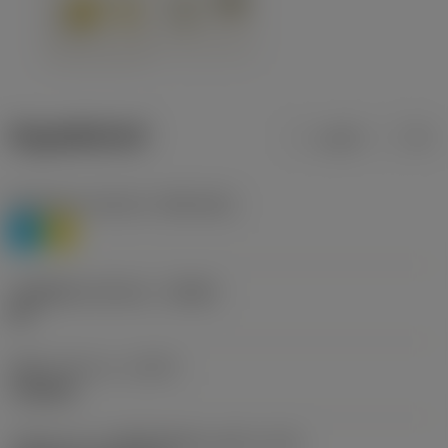
ข้อมูลผลิตภัณฑ์
เมตริก
นิ้ว
Workpiece material
(TMC1ISO)
P
M
รหัสผู้ผลิตร่องหักเศษ
(CBMD)
HR
ชนิดการทำงาน
(CTPT)
roughing
รหัสรูปแบบการติดตั้งเม็ดมีด (เมตริก)
(IFS)