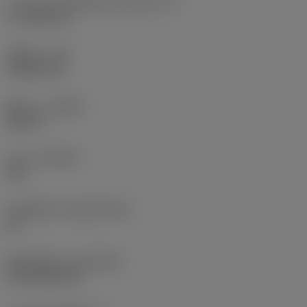
ความยาวประสิทธิผลของคมตัด
(LE)
17.7439 mm
รัศมีมุม
(RE)
1.5875 mm
ทิศทาง
(HAND)
Neutral
เกรด
(GRADE)
235
วัสดุเม็ดมีด
(SUBSTRATE)
HC
ชั้นเคลือบผิว
(COATING)
CVD TiCN+TiN