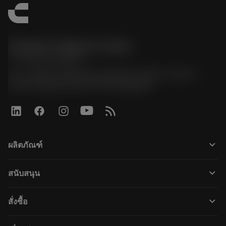
Sandvik Thailand Limited
phone
+66 2 016 2120
51, JL Tower, 19th Floor, Room No. 1904-6, Rama 9
Road, Kwaeng Huamark, Khet Bangkapi
keyboard_arrow_down
ผลิตภัณฑ์
すべてのツール
keyboard_arrow_down
สนับสนุน
すべてのソフトウェア
カスタマーサービス
リサイクル
keyboard_arrow_down
สั่งซื้อ
販売店および専門家
再生処理
購入方法
ガイドとチュートリアル
テーラーメード