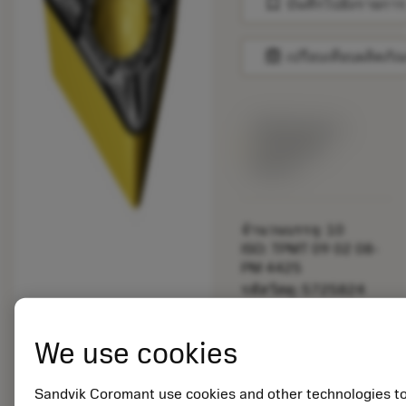
bookmark
บันทึกไปยังรายการ
balance
เปรียบเทียบผลิตภัณ
พร้อมจําหน่าย
ภายในหนึ่ง
สัปดาห์
จำนวนบรรจุ: 10
ISO: TPMT 09 02 08-
PM 4425
รหัสวัสดุ: 5725824
EAN: 10621144
ANSI: CNMM 644-HR
We use cookies
235
การเป็น
deployed_code
ตัวแทน
แสดงโมเดล 3 มิติ
Sandvik Coromant use cookies and other technologies t
remove
add
ทั่วไป
shopping_cart
เพิ่มล