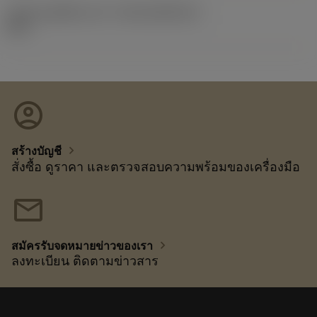
รหัสของชุดที่ออกแล้ว
(RELEASEPACK)
92.3
account_circle
chevron_right
สร้างบัญชี
สั่งซื้อ ดูราคา และตรวจสอบความพร้อมของเครื่องมือ
mail
chevron_right
สมัครรับจดหมายข่าวของเรา
ลงทะเบียน ติดตามข่าวสาร