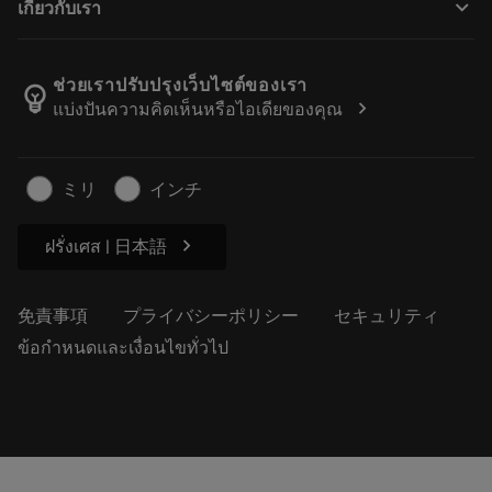
keyboard_arrow_down
เกี่ยวกับเรา
注文
計算ツールとアプリ
サンドビック・コロマントについて
戻る
カタログおよびハンドブック
Manufacturing Wellness
注文を追跡する
ช่วยเราปรับปรุงเว็บไซต์ของเรา
emoji_objects
chevron_right
แบ่งปันความคิดเห็นหรือไอเดียของคุณ
経歴
見積もりを作成する
サステナブルな事業
記事
ミリ
インチ
プレス用
chevron_right
ฝรั่งเศส | 日本語
免責事項
プライバシーポリシー
セキュリティ
ข้อกำหนดและเงื่อนไขทั่วไป