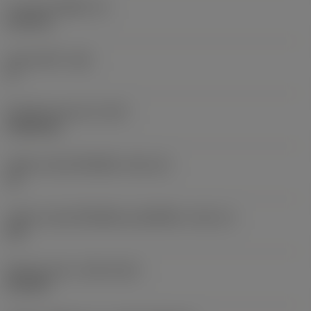
ความหนาเม็ดมีด
(S)
6.35 mm
มุมหลบหลัก
(AN)
0 °
น้ำหนักของอุปกรณ์
(WT)
0.0262 kg
รหัสขนาดช่องใส่เม็ดมีด
(SSC_M)
19
รหัสขนาดช่องใส่เม็ดมีดแบบอิมพีเรียล
(SSC_N)
3/4
Release date
(ValFrom20)
2/11/92