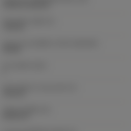
Cylindrical fixing hole
เส้นผ่าศูนย์กลางรูยึด
(D1)
7.925 mm
รูปทรงและขนาดเม็ดมีด
(CUTINT_SIZESHAPE)
CN1906
จำนวนคมตัด
(CEDC)
2
เส้นผ่านศูนย์กลางวงกลมแนบใน
(IC)
19.05 mm
รหัสรูปทรงเม็ดมีด
(SC)
Rhombic 80