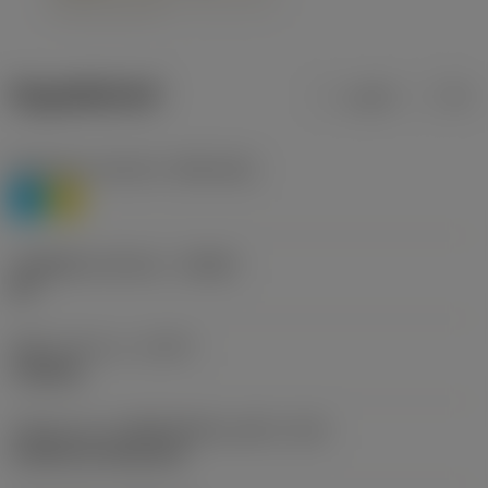
ข้อมูลผลิตภัณฑ์
เมตริก
นิ้ว
Workpiece material
(TMC1ISO)
P
M
รหัสผู้ผลิตร่องหักเศษ
(CBMD)
HR
ชนิดการทำงาน
(CTPT)
roughing
รหัสรูปแบบการติดตั้งเม็ดมีด (เมตริก)
(IFS)
Cylindrical fixing hole