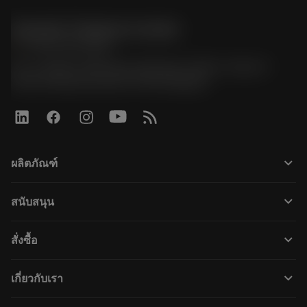
Sandvik Thailand Limited
phone
+66 2 016 2120
51, JL Tower, 19th Floor, Room No. 1904-6, Rama 9
Road, Kwaeng Huamark, Khet Bangkapi
keyboard_arrow_down
ผลิตภัณฑ์
すべてのツール
keyboard_arrow_down
สนับสนุน
すべてのソフトウェア
カスタマーサービス
リサイクル
keyboard_arrow_down
สั่งซื้อ
販売店および専門家
再生処理
購入方法
ガイドとチュートリアル
テーラーメード
keyboard_arrow_down
เกี่ยวกับเรา
注文
計算ツールとアプリ
サンドビック・コロマントについて
戻る