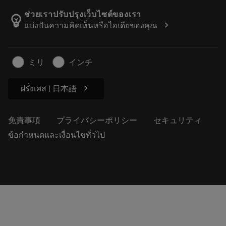
カタログおよびハンドブック
Manufacturing Wellness
注文を追跡する
ช่วยเราปรับปรุงเว็บไซต์ของเรา
emoji_objects
chevron_right
แบ่งปันความคิดเห็นหรือไอเดียของคุณ
経歴
見積もりを作成する
サステナブルな事業
記事
ミリ
インチ
プレス用
chevron_right
ฝรั่งเศส | 日本語
免責事項
プライバシーポリシー
セキュリティ
ข้อกำหนดและเงื่อนไขทั่วไป