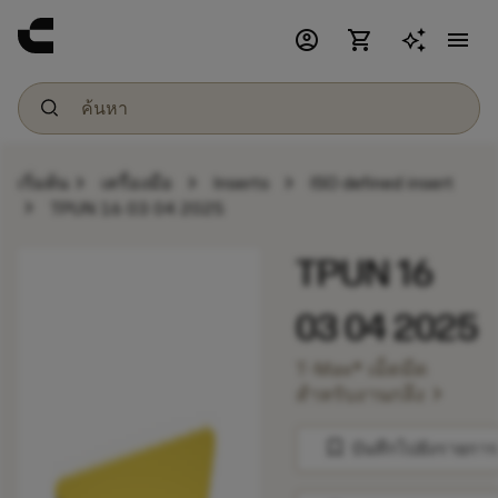
account_circle
shopping_cart
menu
chevron_right
chevron_right
chevron_right
เริ่มต้น
เครื่องมือ
Inserts
ISO defined insert
chevron_right
TPUN 16 03 04 2025
TPUN 16
03 04 2025
T-Max® เม็ดมีด
chevron_right
สำหรับงานกลึง
bookmark
บันทึกไปยังรายการ