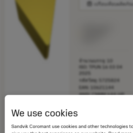
balance
เปรียบเทียบผลิตภัณ
พร้อมจําหน่าย
ภายในหนึ่ง
สัปดาห์
จำนวนบรรจุ: 10
ISO: TPUN 16 03 04
2025
รหัสวัสดุ: 5725824
EAN: 10621144
ANSI: CNMM 644-HR
235
การเป็น
deployed_code
We use cookies
ตัวแทน
แสดงโมเดล 3 มิติ
remove
add
ทั่วไป
shopping_cart
เพิ่มล
Sandvik Coromant use cookies and other technologies t