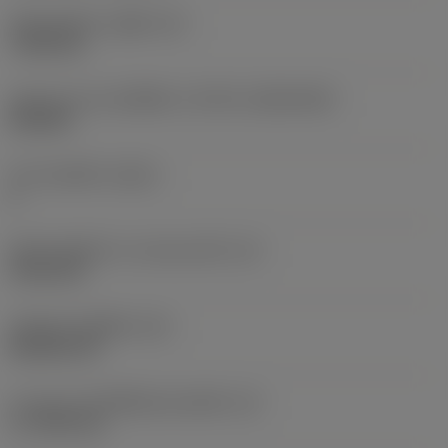
เส้นผ่าศูนย์กลางรูยึด
(D1)
7.925 mm
รูปทรงและขนาดเม็ดมีด
(CUTINT_SIZESHAPE)
CN1906
จำนวนคมตัด
(CEDC)
2
เส้นผ่านศูนย์กลางวงกลมแนบใน
(IC)
19.05 mm
รหัสรูปทรงเม็ดมีด
(SC)
Rhombic 80
ความยาวประสิทธิผลของคมตัด
(LE)
17.7439 mm