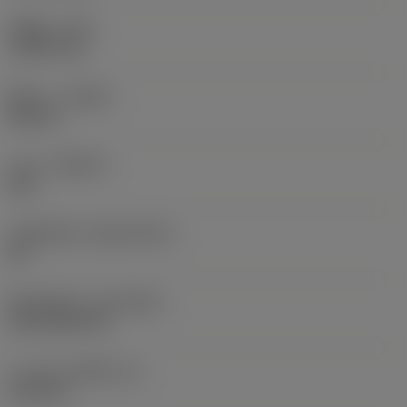
รัศมีมุม
(RE)
1.5875 mm
ทิศทาง
(HAND)
Neutral
เกรด
(GRADE)
235
วัสดุเม็ดมีด
(SUBSTRATE)
HC
ชั้นเคลือบผิว
(COATING)
CVD TiCN+TiN
ความหนาเม็ดมีด
(S)
6.35 mm