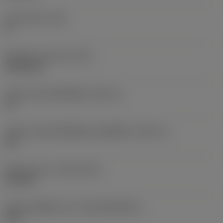
มุมหลบหลัก
(AN)
0 °
น้ำหนักของอุปกรณ์
(WT)
0.0262 kg
รหัสขนาดช่องใส่เม็ดมีด
(SSC_M)
19
รหัสขนาดช่องใส่เม็ดมีดแบบอิมพีเรียล
(SSC_N)
3/4
Release date
(ValFrom20)
2/11/92
รหัสของชุดที่ออกแล้ว
(RELEASEPACK)
92.3