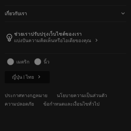
ผู้จัดจำหน่ายและผู้เชี่ยวชาญ
การปรับสภาพใหม่
วิธีซื้อ
คู่มือและบทช่วยสอน
Tailor Made
keyboard_arrow_down
เกี่ยวกับเรา
สั่งซื้อ
เครื่องคิดเลขและแอป
เกี่ยวกับ Sandvik Coromant
ส่งคืน
แคตตาล็อกและคู่มืออ้างอิง
Manufacturing Wellness
ติดตามคำสั่งซื้อของคุณ
ช่วยเราปรับปรุงเว็บไซต์ของเรา
emoji_objects
chevron_right
แบ่งปันความคิดเห็นหรือไอเดียของคุณ
อาชีพ
ทำใบเสนอราคา
ธุรกิจที่ยั่งยืน
บทความ
เมตริก
นิ้ว
สำหรับสื่อมวลชน
chevron_right
ญี่ปุ่น | ไทย
ประกาศทางกฎหมาย
นโยบายความเป็นส่วนตัว
ความปลอดภัย
ข้อกำหนดและเงื่อนไขทั่วไป