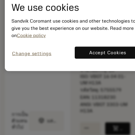
bookmark
บันทึกไปยังรายการ
We use cookies
balance
เปรียบเทียบผลิตภัณ
Sandvik Coromant use cookies and other technologies t
give you the best experience on our website. Read more
on
Cookie policy
สินค้าพร้อม
จำหน่าย
Accept Cookies
Change settings
จำนวนบรรจุ: 10
ISO: VBGT 16 04 01-
UM H13A
รหัสวัสดุ: 5755579
EAN: 11318230
ANSI: VBGT 3303-UM
H13A
การเป็น
deployed_code
ตัวแทน
แสดงโมเดล 3 มิติ
remove
add
ทั่วไป
shopping_cart
เพิ่มล