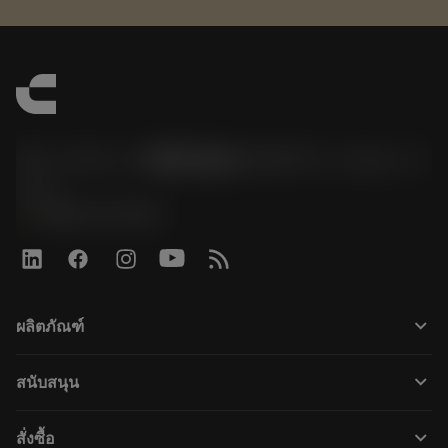
サンドビック株式会社コロマントカンパ
ニー
phone
0800-919-0291
keyboard_arrow_down
ผลิตภัณฑ์
เครื่องมือทั้งหมด
keyboard_arrow_down
สนับสนุน
ซอฟต์แวร์ทั้งหมด
ฝ่ายบริการลูกค้า
การรีไซเคิล
keyboard_arrow_down
สั่งซื้อ