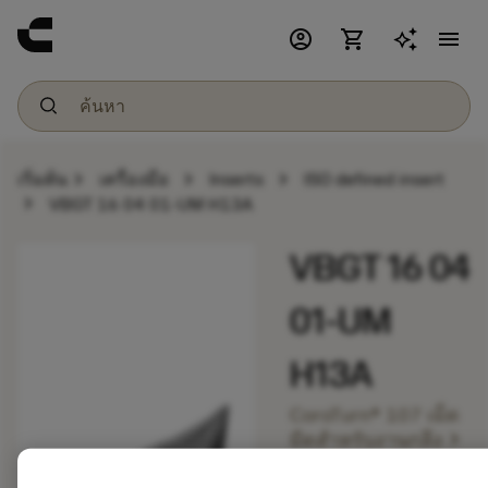
account_circle
shopping_cart
menu
chevron_right
chevron_right
chevron_right
เริ่มต้น
เครื่องมือ
Inserts
ISO defined insert
chevron_right
VBGT 16 04 01-UM H13A
VBGT 16 04
01-UM
H13A
CoroTurn® 107 เม็ด
chevron_right
มีดสำหรับงานกลึง