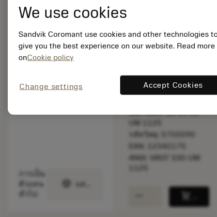
bookmark
บันทึกไปยังรายการ
We use cookies
balance
เปรียบเทียบผลิตภัณ
Sandvik Coromant use cookies and other technologies t
give you the best experience on our website. Read more
on
Cookie policy
สินค้ารอการผลิต
Accept Cookies
Change settings
จำนวนบรรจุ: 10
ISO: VBGT 16 04 02-
UM 1125
รหัสวัสดุ: 5755590
EAN: 12342175
ANSI: VBGT 330-UM
1125
การเป็น
deployed_code
ตัวแทน
แสดงโมเดล 3 มิติ
remove
add
ทั่วไป
shopping_cart
เพิ่มล