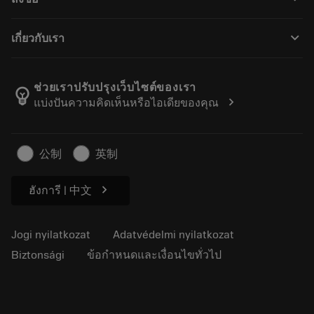
Forgalmazók és szakemberek
Felújítás
Hogyan vásárolhatok?
Útmutatók és oktatóanyagok
Tailor Made
keyboard_arrow_down
เกี่ยวกับเรา
Megrendelés
Kalkulátorok és alkalmazások
A Sandvik Coromantról
Vissza
Katalógusok és kézikönyvek
Manufacturing Wellness
Rendelés nyomon követése
ช่วยเราปรับปรุงเว็บไซต์ของเรา
emoji_objects
chevron_right
แบ่งปันความคิดเห็นหรือไอเดียของคุณ
Karrier
Ajánlatkérés
Fenntartható üzlet
Cikkek
公制
英制
Sajtó részére
chevron_right
ฮังการี | 中文
Jogi nyilatkozat
Adatvédelmi nyilatkozat
Biztonsági
ข้อกำหนดและเงื่อนไขทั่วไป