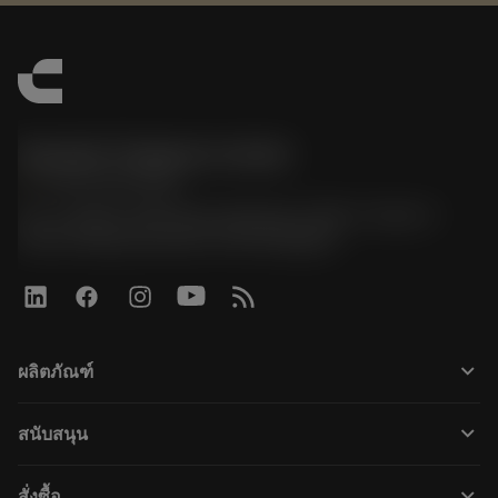
Sandvik Thailand Limited
phone
+66 2 016 2120
51, JL Tower, 19th Floor, Room No. 1904-6, Rama 9
Road, Kwaeng Huamark, Khet Bangkapi
keyboard_arrow_down
ผลิตภัณฑ์
Összes szerszám
keyboard_arrow_down
สนับสนุน
Az összes szoftver
Ügyfélszolgálat
Újrahasznosítás
keyboard_arrow_down
สั่งซื้อ