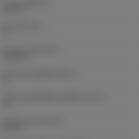
ความหนาเม็ดมีด
(S)
6.35 mm
มุมหลบหลัก
(AN)
0 °
น้ำหนักของอุปกรณ์
(WT)
0.0262 kg
รหัสขนาดช่องใส่เม็ดมีด
(SSC_M)
19
รหัสขนาดช่องใส่เม็ดมีดแบบอิมพีเรียล
(SSC_N)
3/4
Release date
(ValFrom20)
2/11/92