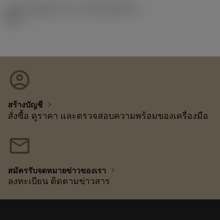
รหัสของชุดที่ออกแล้ว
(RELEASEPACK)
92.3
account_circle
chevron_right
สร้างบัญชี
สั่งซื้อ ดูราคา และตรวจสอบความพร้อมของเครื่องมือ
mail
chevron_right
สมัครรับจดหมายข่าวของเรา
ลงทะเบียน ติดตามข่าวสาร