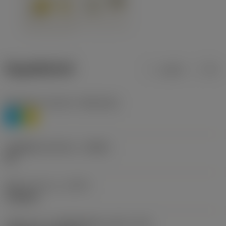
ข้อมูลผลิตภัณฑ์
เมตริก
นิ้ว
Workpiece material
(TMC1ISO)
P
M
รหัสผู้ผลิตร่องหักเศษ
(CBMD)
HR
ชนิดการทำงาน
(CTPT)
roughing
รหัสรูปแบบการติดตั้งเม็ดมีด (เมตริก)
(IFS)