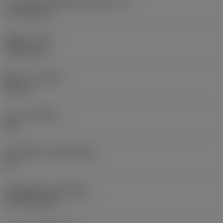
ความยาวประสิทธิผลของคมตัด
(LE)
17.7439 mm
รัศมีมุม
(RE)
1.5875 mm
ทิศทาง
(HAND)
Neutral
เกรด
(GRADE)
235
วัสดุเม็ดมีด
(SUBSTRATE)
HC
ชั้นเคลือบผิว
(COATING)
CVD TiCN+TiN