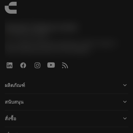
Sandvik Thailand Limited
phone
+66 2 016 2120
51, JL Tower, 19th Floor, Room No. 1904-6, Rama 9
Road, Kwaeng Huamark, Khet Bangkapi
keyboard_arrow_down
ผลิตภัณฑ์
すべてのツール
keyboard_arrow_down
สนับสนุน
すべてのソフトウェア
カスタマーサービス
リサイクル
keyboard_arrow_down
สั่งซื้อ
販売店および専門家
再生処理
購入方法
ガイドとチュートリアル
テーラーメード