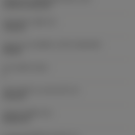
Cylindrical fixing hole
เส้นผ่าศูนย์กลางรูยึด
(D1)
7.925 mm
รูปทรงและขนาดเม็ดมีด
(CUTINT_SIZESHAPE)
CN1906
จำนวนคมตัด
(CEDC)
2
เส้นผ่านศูนย์กลางวงกลมแนบใน
(IC)
19.05 mm
รหัสรูปทรงเม็ดมีด
(SC)
Rhombic 80