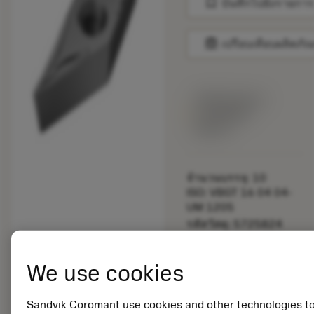
bookmark
บันทึกไปยังรายการ
balance
เปรียบเทียบผลิตภัณ
พร้อมจําหน่าย
ภายในหนึ่ง
สัปดาห์
จำนวนบรรจุ: 10
ISO: VBGT 16 04 04-
UM 1205
รหัสวัสดุ: 5725824
EAN: 10621144
ANSI: CNMM 644-HR
We use cookies
235
การเป็น
deployed_code
ตัวแทน
แสดงโมเดล 3 มิติ
Sandvik Coromant use cookies and other technologies t
remove
add
ทั่วไป
shopping_cart
เพิ่มล