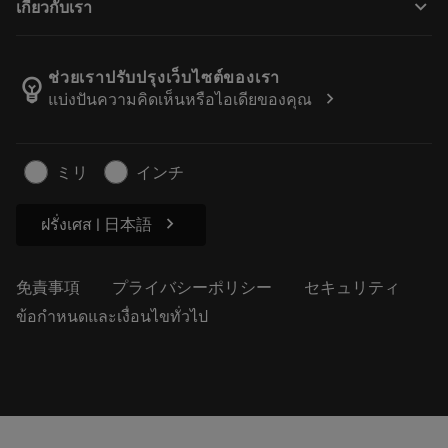
keyboard_arrow_down
เกี่ยวกับเรา
注文
計算ツールとアプリ
サンドビック・コロマントについて
戻る
カタログおよびハンドブック
Manufacturing Wellness
注文を追跡する
ช่วยเราปรับปรุงเว็บไซต์ของเรา
emoji_objects
chevron_right
แบ่งปันความคิดเห็นหรือไอเดียของคุณ
経歴
見積もりを作成する
サステナブルな事業
記事
ミリ
インチ
プレス用
chevron_right
ฝรั่งเศส | 日本語
免責事項
プライバシーポリシー
セキュリティ
ข้อกำหนดและเงื่อนไขทั่วไป