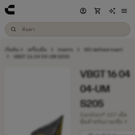
account_circle
shopping_cart
menu
chevron_right
chevron_right
chevron_right
เริ่มต้น
เครื่องมือ
Inserts
ISO defined insert
chevron_right
VBGT 16 04 04-UM S205
VBGT 16 04
04-UM
S205
CoroTurn® 107 เม็ด
chevron_right
มีดสำหรับงานกลึง