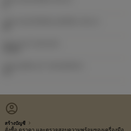
16
รหัสขนาดช่องใส่เม็ดมีดแบบอิมพีเรียล
(SSC_N)
3/8
Release date
(ValFrom20)
19/2/21
รหัสของชุดที่ออกแล้ว
(RELEASEPACK)
21.1
account_circle
chevron_right
สร้างบัญชี
สั่งซื้อ ดูราคา และตรวจสอบความพร้อมของเครื่องมือ