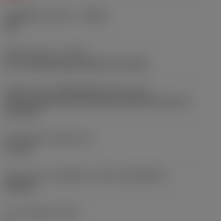
รหัสผู้ผลิตร่องหักเศษ
(CBMD)
UM
ชนิดการทำงาน
(CTPT)
pre-machining with demand on surface
รหัสรูปแบบการติดตั้งเม็ดมีด (เมตริก)
(IFS)
Partly cylindrical, 40-60 deg countersink on one or
two sides
เส้นผ่าศูนย์กลางรูยึด
(D1)
4.4 mm
รูปทรงและขนาดเม็ดมีด
(CUTINT_SIZESHAPE)
VB1604
จำนวนคมตัด
(CEDC)