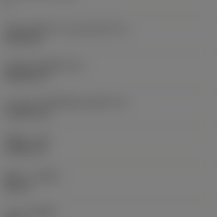
2
เส้นผ่านศูนย์กลางวงกลมแนบใน
(IC)
9.525 mm
รหัสรูปทรงเม็ดมีด
(SC)
Rhombic 35
ความยาวประสิทธิผลของคมตัด
(LE)
16.2063 mm
รัศมีมุม
(RE)
0.3969 mm
ทิศทาง
(HAND)
Neutral
เกรด
(GRADE)