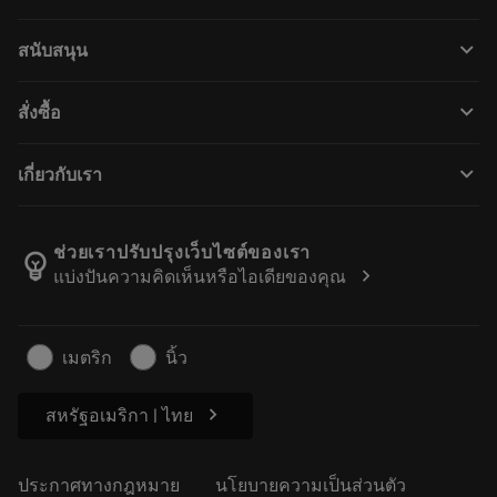
เครื่องมือทั้งหมด
keyboard_arrow_down
สนับสนุน
ซอฟต์แวร์ทั้งหมด
ฝ่ายบริการลูกค้า
การรีไซเคิล
keyboard_arrow_down
สั่งซื้อ
ผู้จัดจำหน่ายและผู้เชี่ยวชาญ
การปรับสภาพใหม่
วิธีซื้อ
คู่มือและบทช่วยสอน
Tailor Made
keyboard_arrow_down
เกี่ยวกับเรา
สั่งซื้อ
เครื่องคิดเลขและแอป
เกี่ยวกับ Sandvik Coromant
ส่งคืน
แคตตาล็อกและคู่มืออ้างอิง
Manufacturing Wellness
ติดตามคำสั่งซื้อของคุณ
ช่วยเราปรับปรุงเว็บไซต์ของเรา
emoji_objects
chevron_right
แบ่งปันความคิดเห็นหรือไอเดียของคุณ
อาชีพ
ทำใบเสนอราคา
ธุรกิจที่ยั่งยืน
บทความ
เมตริก
นิ้ว
สำหรับสื่อมวลชน
chevron_right
สหรัฐอเมริกา | ไทย
ประกาศทางกฎหมาย
นโยบายความเป็นส่วนตัว