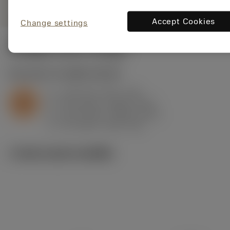
Accept Cookies
Change settings
ค่าเริ่มต้น
(KAPR
93 deg
)
S2.0.Z.AG
,
ความแข็ง: 350 HB
a
1.25 mm (0.5 - 2.8)
p
S
f
0.14 mm/r (0.08 - 0.21)
n
h
0.14 mm/r (0.08 - 0.21)
ex
v
95 m/min (105 - 85)
c
ภาพประกอบทางเทคนิค