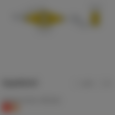
ข้อมูลผลิตภัณฑ์
เมตริก
นิ้ว
Workpiece material
(TMC1ISO)
K
S