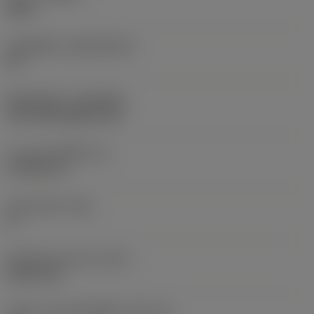
S205
วัสดุเม็ดมีด
(SUBSTRATE)
HC
ชั้นเคลือบผิว
(COATING)
CVD TiCN+Al2O3+TiN
ความหนาเม็ดมีด
(S)
4.7625 mm
มุมหลบหลัก
(AN)
5 °
น้ำหนักของอุปกรณ์
(WT)
0.0071 kg
รหัสขนาดช่องใส่เม็ดมีด
(SSC_M)