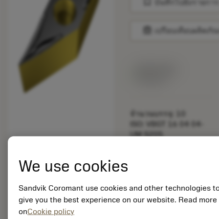
bookmark
บันทึกไปยังรายการ
balance
เปรียบเทียบผลิตภัณ
สินค้าพร้อม
จำหน่าย
จำนวนบรรจุ: 10
ISO: VBGT 16 04 04-
UM S205
รหัสวัสดุ: 8003576
EAN:
We use cookies
7323225712521
ANSI: VBGT 331-UM
Sandvik Coromant use cookies and other technologies t
S205
การเป็น
give you the best experience on our website. Read more
deployed_code
ตัวแทน
แสดงโมเดล 3 มิติ
on
Cookie policy
remove
add
ทั่วไป
shopping_cart
เพิ่มล