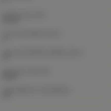
5 °
น้ำหนักของอุปกรณ์
(WT)
0.003 kg
รหัสขนาดช่องใส่เม็ดมีด
(SSC_M)
11
รหัสขนาดช่องใส่เม็ดมีดแบบอิมพีเรียล
(SSC_N)
1/4
Release date
(ValFrom20)
22/9/16
รหัสของชุดที่ออกแล้ว
(RELEASEPACK)
16.2