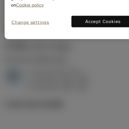
7105
การเป็น
on
Cookie policy
deployed_code
ตัวแทน
แสดงโมเดล 3 มิติ
remove
add
ทั่วไป
shopping_cart
เพิ่มล
Accept Cookies
Change settings
ค่าเริ่มต้น
(KAPR
93 deg
)
H1.3.Z.HA
,
ความแข็ง: 60 HRC
a
0.1 mm (0.07 - 0.2)
p
H
f
0.09 mm/r (0.06 - 0.18)
n
h
0.06 mm/r (0.04 - 0.12)
ex
v
210 m/min (220 - 190)
c
ภาพประกอบทางเทคนิค