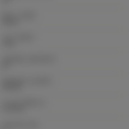
ทิศทาง
(HAND)
Neutral
เกรด
(GRADE)
7105
วัสดุเม็ดมีด
(SUBSTRATE)
BC
ชั้นเคลือบผิว
(COATING)
PVD TiN
ความหนาเม็ดมีด
(S)
3.175 mm
มุมหลบหลัก
(AN)