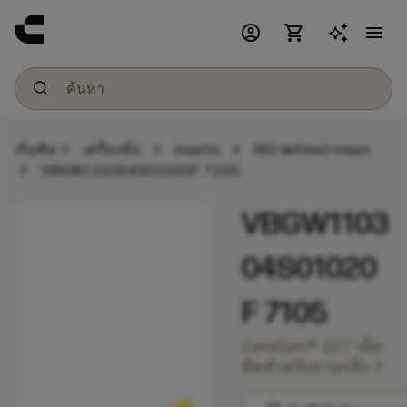
account_circle
shopping_cart
menu
chevron_right
chevron_right
chevron_right
เริ่มต้น
เครื่องมือ
Inserts
ISO defined insert
chevron_right
VBGW110304S01020F 7105
VBGW1103
04S01020
F 7105
CoroTurn® 107 เม็ด
chevron_right
มีดสำหรับงานกลึง