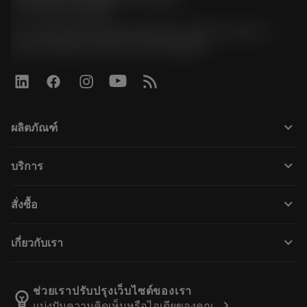
phone
+66 2 016 2120
51, JL Tower, 19th Floor, Room No. 1904-6, Rama 9
Road, Kwaeng Huamark, Khet Bangkapi
keyboard_arrow_down
ผลิตภัณฑ์
ผลิตภัณฑ์ทั้งหมด
keyboard_arrow_down
บริการ
CoroPlus® Tool Guide
การรีไซเคิล
Tool Assembly
keyboard_arrow_down
สั่งซื้อ
การฟื้นฟูสภาพเครื่องมือ
Tailor Made
วิธีการซื้อ
ความรู้
แคตตาล็อก
keyboard_arrow_down
เกี่ยวกับเรา
สั่ง ซื้อ
บทเรียนอิเล็กทรอนิกส์
ตำแหน่งงาน
ผลการค้นหา
กิจกรรมและการฝึกอบรม
เกี่ยวกับแซนด์วิคโคโรม้อนท์
ติดตามคําสั่งซื้อของคุณ
Tool ID
ช่วยเราปรับปรุงเว็บไซต์ของเรา
emoji_objects
chevron_right
แบ่งปันความคิดเห็นหรือไอเดียของคุณ