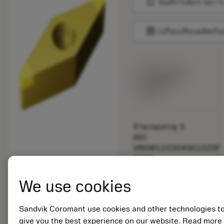
bookmark
บันทึกไปยังรายการ
balance
เปรียบเทียบผลิตภัณ
พร้อมจําหน่าย
ภายในหนึ่ง
สัปดาห์
จำนวนบรรจุ: 5
ISO:
VBGW110304S01020F
7105
รหัสวัสดุ: 7105988
We use cookies
EAN:
7323221304386
ANSI:
Sandvik Coromant use cookies and other technologies t
VBGW221T0320F
give you the best experience on our website. Read more