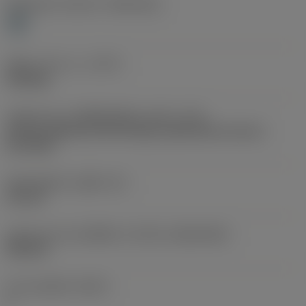
Workpiece material
(TMC1ISO)
H
ชนิดการทำงาน
(CTPT)
finishing
รหัสรูปแบบการติดตั้งเม็ดมีด (เมตริก)
(IFS)
Partly cylindrical, 40-60 deg countersink on one or
two sides
เส้นผ่าศูนย์กลางรูยึด
(D1)
2.8 mm
รูปทรงและขนาดเม็ดมีด
(CUTINT_SIZESHAPE)
VB1103
จำนวนคมตัด
(CEDC)
2