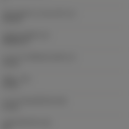
เส้นผ่านศูนย์กลางวงกลมแนบใน
(IC)
6.35 mm
รหัสรูปทรงเม็ดมีด
(SC)
Rhombic 35
ความยาวประสิทธิผลของคมตัด
(LE)
2.5 mm
รัศมีมุม
(RE)
0.4 mm
ความกว้างสันคมที่หน้าตัด
(BN)
0.1 mm
มุมสันคมที่หน้าตัด
(GB)
20 °