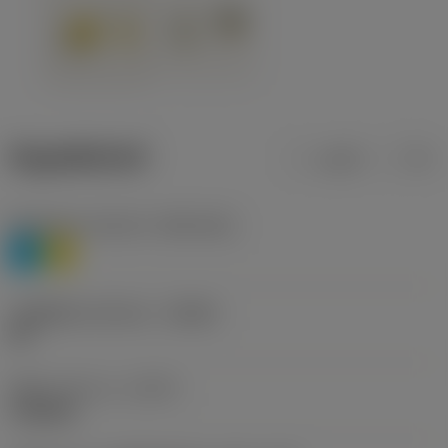
ข้อมูลผลิตภัณฑ์
เมตริก
นิ้ว
Workpiece material
(TMC1ISO)
P
M
รหัสผู้ผลิตร่องหักเศษ
(CBMD)
HR
ชนิดการทำงาน
(CTPT)
roughing