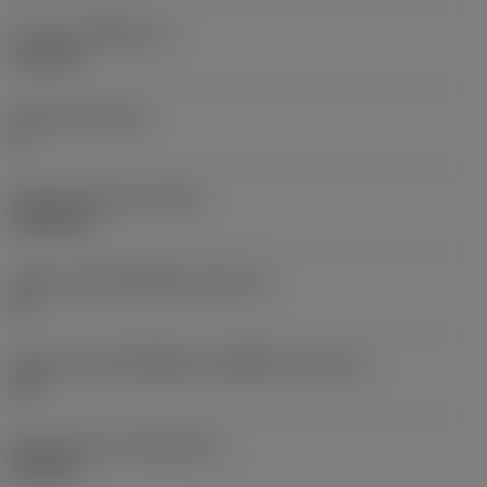
ความหนาเม็ดมีด
(S)
6.35 mm
มุมหลบหลัก
(AN)
0 °
น้ำหนักของอุปกรณ์
(WT)
0.0262 kg
รหัสขนาดช่องใส่เม็ดมีด
(SSC_M)
19
รหัสขนาดช่องใส่เม็ดมีดแบบอิมพีเรียล
(SSC_N)
3/4
Release date
(ValFrom20)
2/11/92