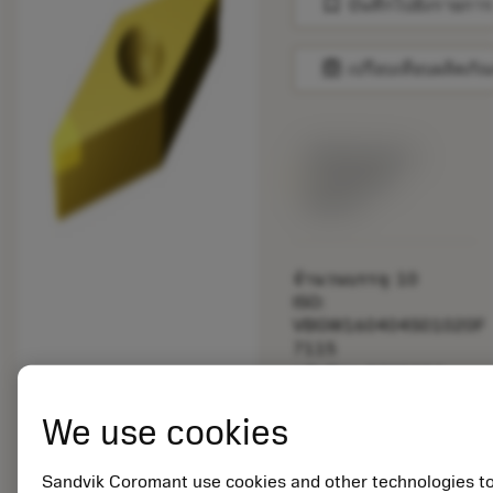
bookmark
บันทึกไปยังรายการ
balance
เปรียบเทียบผลิตภัณ
พร้อมจําหน่าย
ภายในหนึ่ง
สัปดาห์
จำนวนบรรจุ: 10
ISO:
VBGW160404S01020F
7115
รหัสวัสดุ: 5725824
EAN: 10621144
We use cookies
ANSI: CNMM 644-HR
235
การเป็น
Sandvik Coromant use cookies and other technologies t
deployed_code
ตัวแทน
แสดงโมเดล 3 มิติ