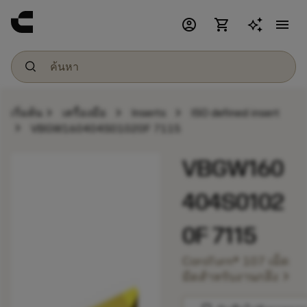
account_circle
shopping_cart
menu
chevron_right
chevron_right
chevron_right
เริ่มต้น
เครื่องมือ
Inserts
ISO defined insert
chevron_right
VBGW160404S01020F 7115
VBGW160
404S0102
0F 7115
CoroTurn® 107 เม็ด
chevron_right
มีดสำหรับงานกลึง