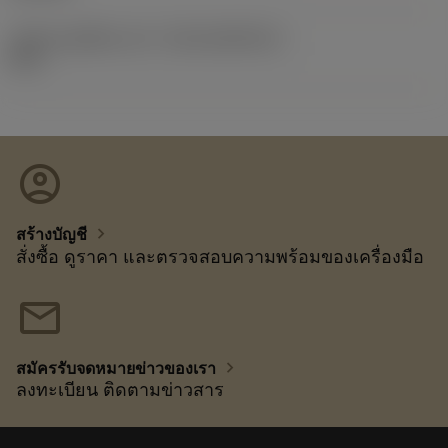
รหัสของชุดที่ออกแล้ว
(RELEASEPACK)
92.3
account_circle
chevron_right
สร้างบัญชี
สั่งซื้อ ดูราคา และตรวจสอบความพร้อมของเครื่องมือ
mail
chevron_right
สมัครรับจดหมายข่าวของเรา
ลงทะเบียน ติดตามข่าวสาร