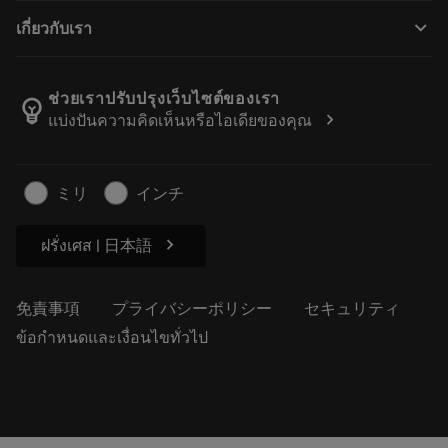
購入方法
ガイドとチュートリアル
テーラーメード
keyboard_arrow_down
เกี่ยวกับเรา
注文
計算ツールとアプリ
サンドビック・コロマントについて
戻る
カタログおよびハンドブック
Manufacturing Wellness
注文を追跡する
ช่วยเราปรับปรุงเว็บไซต์ของเรา
emoji_objects
chevron_right
แบ่งปันความคิดเห็นหรือไอเดียของคุณ
経歴
見積もりを作成する
サステナブルな事業
記事
ミリ
インチ
プレス用
chevron_right
ฝรั่งเศส | 日本語
免責事項
プライバシーポリシー
セキュリティ
ข้อกำหนดและเงื่อนไขทั่วไป