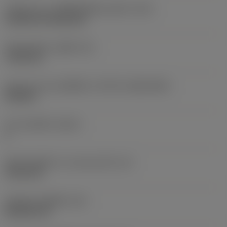
รหัสรูปแบบการติดตั้งเม็ดมีด (เมตริก)
(IFS)
Cylindrical fixing hole
เส้นผ่าศูนย์กลางรูยึด
(D1)
7.925 mm
รูปทรงและขนาดเม็ดมีด
(CUTINT_SIZESHAPE)
CN1906
จำนวนคมตัด
(CEDC)
2
เส้นผ่านศูนย์กลางวงกลมแนบใน
(IC)
19.05 mm
รหัสรูปทรงเม็ดมีด
(SC)
Rhombic 80