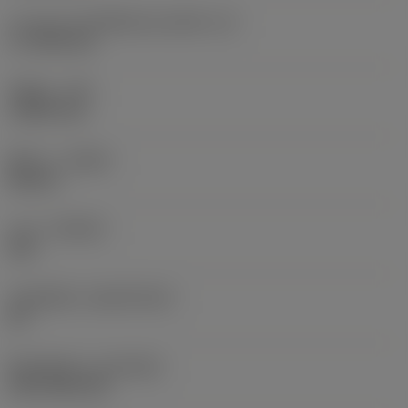
ความยาวประสิทธิผลของคมตัด
(LE)
17.7439 mm
รัศมีมุม
(RE)
1.5875 mm
ทิศทาง
(HAND)
Neutral
เกรด
(GRADE)
235
วัสดุเม็ดมีด
(SUBSTRATE)
HC
ชั้นเคลือบผิว
(COATING)
CVD TiCN+TiN