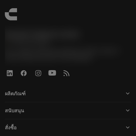
Sandvik Thailand Limited
phone
+66 2 016 2120
51, JL Tower, 19th Floor, Room No. 1904-6, Rama 9
Road, Kwaeng Huamark, Khet Bangkapi
keyboard_arrow_down
ผลิตภัณฑ์
すべてのツール
keyboard_arrow_down
สนับสนุน
すべてのソフトウェア
カスタマーサービス
リサイクル
keyboard_arrow_down
สั่งซื้อ
販売店および専門家
再生処理