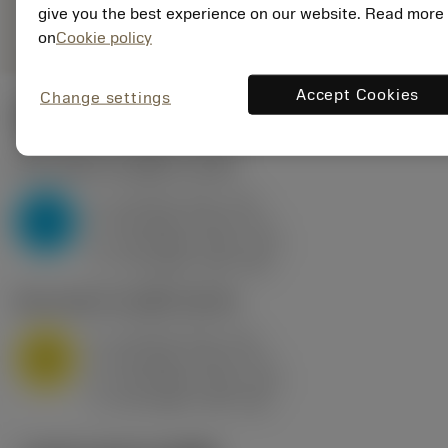
remove
add
give you the best experience on our website. Read more
ทั่วไป
shopping_cart
เพิ่มล
on
Cookie policy
Accept Cookies
Change settings
ค่าเริ่มต้น
(KAPR
95 deg
)
P2.1.Z.AN
,
ความแข็ง: 175 HB
a
10 mm (2.4 - 13)
p
P
f
0.8 mm/r (0.5 - 1.1)
n
h
0.8 mm/r (0.5 - 1.1)
ex
v
75 m/min (95 - 60)
c
M1.0.Z.AQ
,
ความแข็ง: 200 HB
a
10 mm (2.4 - 13)
p
M
f
0.8 mm/r (0.5 - 1.1)
n
h
0.8 mm/r (0.5 - 1.1)
ex
v
65 m/min (90 - 50)
c